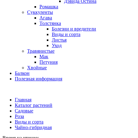
Дэвида Остина
Ромашка
Суккуленты
Агава
Толстянка
Болезни и вредители
Виды и сорта
Листья
Уход
Травянистые
Мак
Петуния
Хвойные
Балкон
Полезная информация
Главная
Каталог растений
Садовые
Роза
Виды и сорта
Чайно-гибридная
Время на чтение: