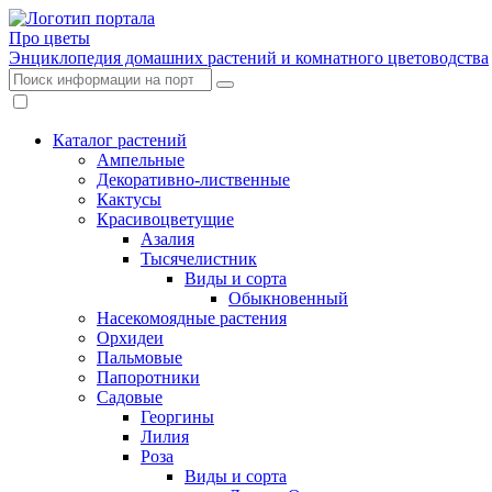
Про цветы
Энциклопедия домашних растений и комнатного цветоводства
Каталог растений
Ампельные
Декоративно-лиственные
Кактусы
Красивоцветущие
Азалия
Тысячелистник
Виды и сорта
Обыкновенный
Насекомоядные растения
Орхидеи
Пальмовые
Папоротники
Садовые
Георгины
Лилия
Роза
Виды и сорта