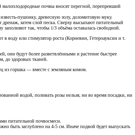
. В малоплодородные почвы вносят перегной, перепревший
известь-пушонку, древесную золу, доломитовую муку.
ют дренаж, затем слой песка. Сверху высыпают питательный
му заполняют так, чтобы 1/3 объёма оставалась свободной.
в воду или стимулятор роста (Корневин, Гетероауксин и т.
й, они будут более разветвлёнными и растение быстрее
ом, до здоровых тканей.
ец из горшка — вместе с земляным комом.
рованной водой, поливать розы нельзя, ни во время посадки, ни
ками питательной почвосмеси.
но быть заглублено на 4-5 см. Иначе подвой будет выпускать