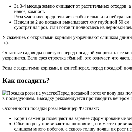
За 3-4 месяца землю очищают от растительных отходов, 
навоз, компост.
Роза Фастнахт предпочитает слабокислые или нейтральны
Недели за 2 до посадки выкапывают яму глубиной 50 см, 
субстрат для роз. Или готовят почвосмесь из дерновой зе
У саженцев с открытыми корнями укорачивают слишком длинные 
п.).
Опытные садоводы советуют перед посадкой укоротить все кор
укоренится. Если срез отростка тёмный, это означает, что част
Розы с закрытыми корнями, в контейнерах, перед посадкой пол
Как посадить?
Перед посадкой готовят воду для пол
в последующем. Высадку рекомендуется производить вечером 
Особенности посадки розы Майнцер Фастнахт:
Корни саженца помещают на заранее сформированные земл
Обычно розу прививают на шиповник, и в месте прививки
слишком много побегов, а сквозь толщу почвы их рост не