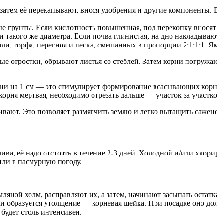
а затем её перекапывают, внося удобрения и другие компоненты
е грунты. Если кислотность повышенная, под перекопку вносят 
и такого же диаметра. Если почва глинистая, на дно накладыва
мли, торфа, перегноя и песка, смешанных в пропорции 2:1:1:1. Я
отростки, обрывают листья со стеблей. Затем корни погружают 
ни на 1 см — это стимулирует формирование всасывающих корне
ь корня мёртвая, необходимо отрезать дальше — участок за участк
ивают. Это позволяет размягчить землю и легко вытащить сажен
ива, её надо отстоять в течение 2-3 дней. Холодной и/или хлори
или в пасмурную погоду.
яной холм, расправляют их, а затем, начинают засыпать остат
 образуется утолщение — корневая шейка. При посадке оно долж
 будет столь интенсивен.