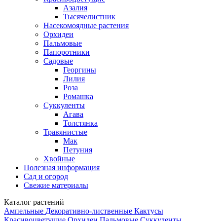
Азалия
Тысячелистник
Насекомоядные растения
Орхидеи
Пальмовые
Папоротники
Садовые
Георгины
Лилия
Роза
Ромашка
Суккуленты
Агава
Толстянка
Травянистые
Мак
Петуния
Хвойные
Полезная информация
Сад и огород
Свежие материалы
Каталог растений
Ампельные
Декоративно-лиственные
Кактусы
Красивоцветущие
Орхидеи
Пальмовые
Суккуленты