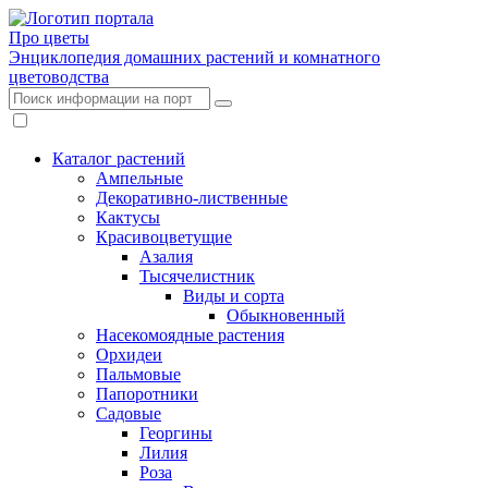
Про цветы
Энциклопедия домашних растений и комнатного
цветоводства
Каталог растений
Ампельные
Декоративно-лиственные
Кактусы
Красивоцветущие
Азалия
Тысячелистник
Виды и сорта
Обыкновенный
Насекомоядные растения
Орхидеи
Пальмовые
Папоротники
Садовые
Георгины
Лилия
Роза