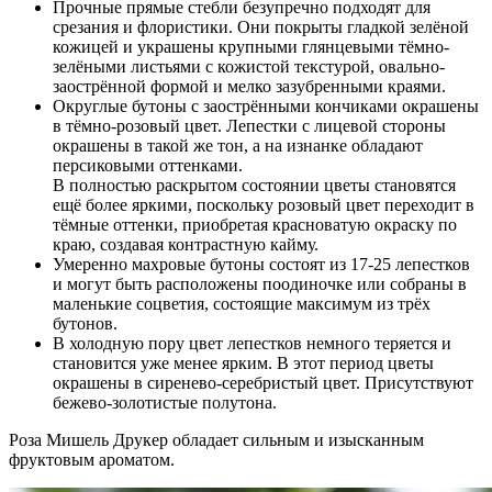
Прочные прямые стебли безупречно подходят для
срезания и флористики. Они покрыты гладкой зелёной
кожицей и украшены крупными глянцевыми тёмно-
зелёными листьями с кожистой текстурой, овально-
заострённой формой и мелко зазубренными краями.
Округлые бутоны с заострёнными кончиками окрашены
в тёмно-розовый цвет. Лепестки с лицевой стороны
окрашены в такой же тон, а на изнанке обладают
персиковыми оттенками.
В полностью раскрытом состоянии цветы становятся
ещё более яркими, поскольку розовый цвет переходит в
тёмные оттенки, приобретая красноватую окраску по
краю, создавая контрастную кайму.
Умеренно махровые бутоны состоят из 17-25 лепестков
и могут быть расположены поодиночке или собраны в
маленькие соцветия, состоящие максимум из трёх
бутонов.
В холодную пору цвет лепестков немного теряется и
становится уже менее ярким. В этот период цветы
окрашены в сиренево-серебристый цвет. Присутствуют
бежево-золотистые полутона.
Роза Мишель Друкер обладает сильным и изысканным
фруктовым ароматом.