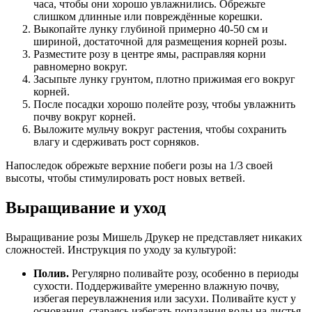
часа, чтобы они хорошо увлажнились. Обрежьте
слишком длинные или повреждённые корешки.
Выкопайте лунку глубиной примерно 40-50 см и
шириной, достаточной для размещения корней розы.
Разместите розу в центре ямы, расправляя корни
равномерно вокруг.
Засыпьте лунку грунтом, плотно прижимая его вокруг
корней.
После посадки хорошо полейте розу, чтобы увлажнить
почву вокруг корней.
Выложите мульчу вокруг растения, чтобы сохранить
влагу и сдерживать рост сорняков.
Напоследок обрежьте верхние побеги розы на 1/3 своей
высоты, чтобы стимулировать рост новых ветвей.
Выращивание и уход
Выращивание розы Мишель Друкер не представляет никаких
сложностей. Инструкция по уходу за культурой:
Полив.
Регулярно поливайте розу, особенно в периоды
сухости. Поддерживайте умеренно влажную почву,
избегая переувлажнения или засухи. Поливайте куст у
основания, стараясь избегать попадания воды на листья