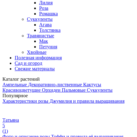
Лилия
Роза
Ромашка
Суккуленты
Агава
Толстянка
Травянистые
Мак
Петуния
Хвойные
Полезная информация
Сад и огород
Свежие материалы
Каталог растений
Ампельные
Декоративно-лиственные
Кактусы
Красивоцветущие
Орхидеи
Пальмовые
Суккуленты
Популярное
Характеристики розы Джумилия и правила выращивания
Татьяна
5
(
1
)
Фото и описание розы Тоффи и правила её выращивания