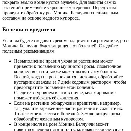
покрыть землю возле кустов мульчей. Для защиты самих
растений применяйте укрывные материалы. Перед этим
проведите обработку роз Моника Беллуччи специальным
составом на основе медного купороса.
Болезни и вредители
Если вы будете следовать рекомендациям по агротехнике, роза
Моника Беллуччи будет защищена от болезней. Следуйте
полезным рекомендациям:
Невыполнение правил ухода за растением может
привести к появлению мучнистой росы. Избыточное
количество азота также может вызвать эту болезнь.
Весной, когда на розе появятся листочки, обработайте
кустарник дважды за 7 дней содовым раствором, чтобы
предотвратить появление этой болезни.
Следите за уровнем влаги в почве, мульчирование
поможет избежать её скопления.
Если на растении обнаружены вредители, например,
тля, удалите заражённые части растения и сожгите их.
То же самое касается и болезней. Землю вокруг розы
обработайте железным купоросом.
В конце июля на розе Моника Беллуччи может
появиться чёрная пятнистость, которая развивается до