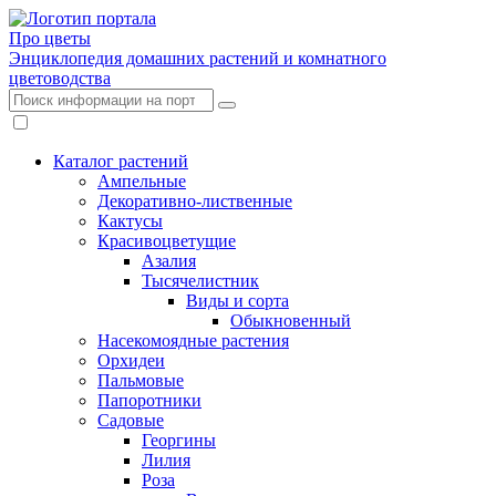
Про цветы
Энциклопедия домашних растений и комнатного
цветоводства
Каталог растений
Ампельные
Декоративно-лиственные
Кактусы
Красивоцветущие
Азалия
Тысячелистник
Виды и сорта
Обыкновенный
Насекомоядные растения
Орхидеи
Пальмовые
Папоротники
Садовые
Георгины
Лилия
Роза