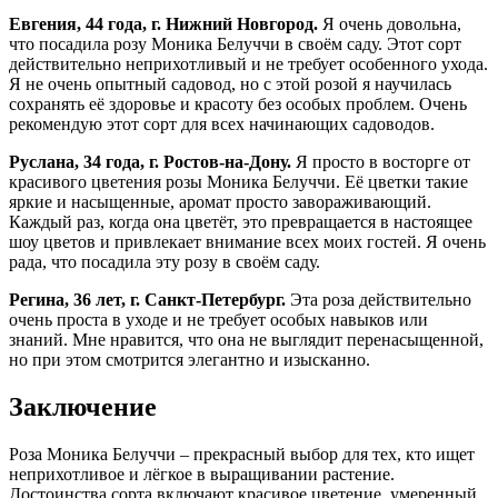
Евгения, 44 года, г. Нижний Новгород.
Я очень довольна,
что посадила розу Моника Белуччи в своём саду. Этот сорт
действительно неприхотливый и не требует особенного ухода.
Я не очень опытный садовод, но с этой розой я научилась
сохранять её здоровье и красоту без особых проблем. Очень
рекомендую этот сорт для всех начинающих садоводов.
Руслана, 34 года, г. Ростов-на-Дону.
Я просто в восторге от
красивого цветения розы Моника Белуччи. Её цветки такие
яркие и насыщенные, аромат просто завораживающий.
Каждый раз, когда она цветёт, это превращается в настоящее
шоу цветов и привлекает внимание всех моих гостей. Я очень
рада, что посадила эту розу в своём саду.
Регина, 36 лет, г. Санкт-Петербург.
Эта роза действительно
очень проста в уходе и не требует особых навыков или
знаний. Мне нравится, что она не выглядит перенасыщенной,
но при этом смотрится элегантно и изысканно.
Заключение
Роза Моника Белуччи – прекрасный выбор для тех, кто ищет
неприхотливое и лёгкое в выращивании растение.
Достоинства сорта включают красивое цветение, умеренный