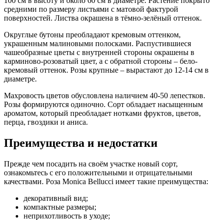
100 см в высоту и около 60 см в диаметре. Растение покрыто
средними по размеру листьями с матовой фактурой
поверхностей. Листва окрашена в тёмно-зелёный оттенок.
Округлые бутоны преобладают кремовым оттенком,
украшенным малиновыми полосками. Распустившиеся
чашеобразные цветы с внутренней стороны окрашены в
карминово-розоватый цвет, а с обратной стороны – бело-
кремовый оттенок. Розы крупные – вырастают до 12-14 см в
диаметре.
Махровость цветов обусловлена наличием 40-50 лепестков.
Розы формируются одиночно. Сорт обладает насыщенным
ароматом, который преобладает нотками фруктов, цветов,
перца, гвоздики и аниса.
Преимущества и недостатки
Прежде чем посадить на своём участке новый сорт,
ознакомьтесь с его положительными и отрицательными
качествами. Роза Monica Bellucci имеет такие преимущества:
декоративный вид;
компактные размеры;
неприхотливость в уходе;