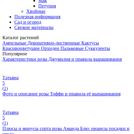
Мак
Петуния
Хвойные
Полезная информация
Сад и огород
Свежие материалы
Каталог растений
Ампельные
Декоративно-лиственные
Кактусы
Красивоцветущие
Орхидеи
Пальмовые
Суккуленты
Популярное
Характеристики розы Джумилия и правила выращивания
Татьяна
5
(
1
)
Фото и описание розы Тоффи и правила её выращивания
Татьяна
5
(
1
)
Плюсы и минусы сорта розы Аманда Блю: нюансы посадки и
ухода