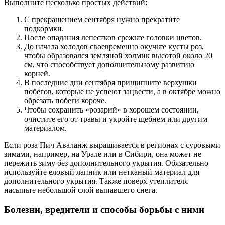
Выполните несколько простых действий:
С прекращением сентября нужно прекратите
подкормки.
После опадания лепестков срежьте головки цветов.
До начала холодов своевременно окучьте кусты роз,
чтобы образовался земляной холмик высотой около 20
см, что способствует дополнительному развитию
корней.
В последние дни сентября прищипните верхушки
побегов, которые не успеют зацвести, а в октябре можно
обрезать побеги короче.
Чтобы сохранить «розарий» в хорошем состоянии,
очистите его от травы и укройте щебнем или другим
материалом.
Если роза Пич Аваланж выращивается в регионах с суровыми
зимами, например, на Урале или в Сибири, она может не
пережить зиму без дополнительного укрытия. Обязательно
используйте еловый лапник или нетканый материал для
дополнительного укрытия. Также поверх утеплителя
насыпьте небольшой слой выпавшего снега.
Болезни, вредители и способы борьбы с ними