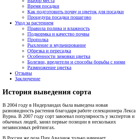
Выбор места
Время посадки
Как подготовить почву и цветок для посадки
Процедура посадки пошагово
Уход за растением
Правила полива и влажность
Подкормка и качество почвы
Прополка
Рыхление и мульчирование
Обрезка и пересадка
Особенности зимовки цветка
Болезни, вредители и способы борьбы с ними
Размножение цветка
Отзывы
Заключение
История выведения сорта
В 2004 году в Нидерландах была выведена новая
разновидность растения благодаря работе селекционера Лекса
Вурна. В 2007 году сорт завоевал популярность у экспертов и
обычных людей, занял первые позиции в нескольких
независимых рейтингах.
В России же роза Пич Аваланж только начинает