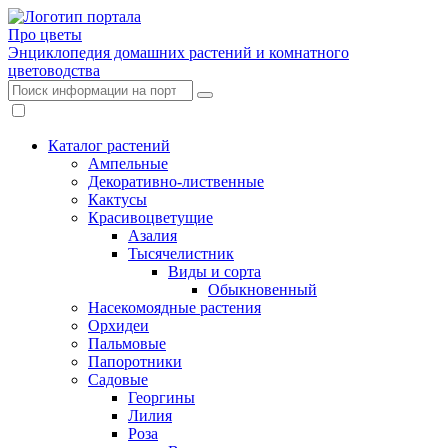
Про цветы
Энциклопедия домашних растений и комнатного
цветоводства
Каталог растений
Ампельные
Декоративно-лиственные
Кактусы
Красивоцветущие
Азалия
Тысячелистник
Виды и сорта
Обыкновенный
Насекомоядные растения
Орхидеи
Пальмовые
Папоротники
Садовые
Георгины
Лилия
Роза