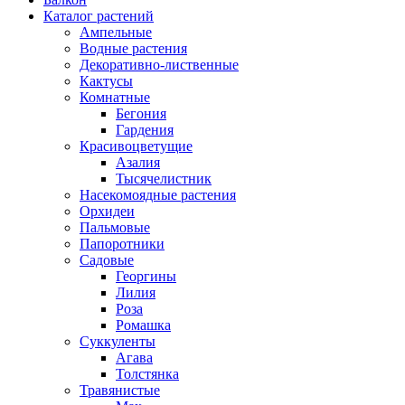
Каталог растений
Ампельные
Водные растения
Декоративно-лиственные
Кактусы
Комнатные
Бегония
Гардения
Красивоцветущие
Азалия
Тысячелистник
Насекомоядные растения
Орхидеи
Пальмовые
Папоротники
Садовые
Георгины
Лилия
Роза
Ромашка
Суккуленты
Агава
Толстянка
Травянистые