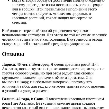
Когда отводки образуют достаточно сильную корневую
систему, пересадите их на постоянное место на грядке
или в горшки. При правильном выполнении этого
метода можно получить множество здоровых и
красивых растений, сохраняющих все сортовые
качества.
Ещё один интересный способ укоренения черенков –
использование картофеля. Для этого по той же схеме нарежьте
черенки и вставьте их в картофелины. Внутренности овоща
станут хорошей питательной средой для укоренения.
Отзывы
Лариса, 46 лет, г. Белгород.
Я очень довольна розой Пич
Аваланж, поскольку это неприхотливое растение, которое не
требует особого ухода, но при этом радует глаз своими
крупными нежными цветами с лёгким ароматом. Она
выносит и жару, и небольшие заморозки, поэтому это
отличный выбор для тех, кто не хочет тратить много времени
и усилий на уход за розами.
Галина, 42 года, г. Сочи.
Я впечатлена красивым цветением
розы Пич Аваланж. Её густые и нежные цветы создают
невероятно красивый вид и привлекают приятным ароматом,