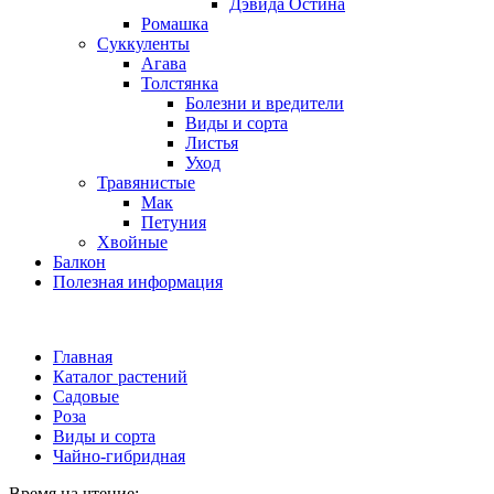
Дэвида Остина
Ромашка
Суккуленты
Агава
Толстянка
Болезни и вредители
Виды и сорта
Листья
Уход
Травянистые
Мак
Петуния
Хвойные
Балкон
Полезная информация
Главная
Каталог растений
Садовые
Роза
Виды и сорта
Чайно-гибридная
Время на чтение: