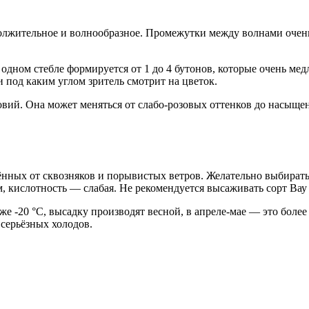
олжительное и волнообразное. Промежутки между волнами очень 
дном стебле формируется от 1 до 4 бутонов, которые очень мед
 под каким углом зритель смотрит на цветок.
овий. Она может меняться от слабо-розовых оттенков до насыще
нных от сквозняков и порывистых ветров. Желательно выбирать
 кислотность — слабая. Не рекомендуется высаживать сорт Вау т
иже -20 °C, высадку производят весной, в апреле-мае — это бол
 серьёзных холодов.