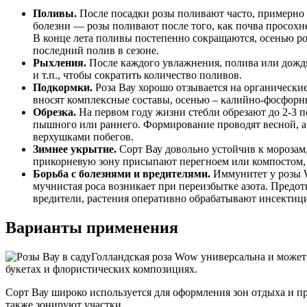
Поливы.
После посадки розы поливают часто, примерно 
болезни — розы поливают после того, как почва просохне
В конце лета поливы постепенно сокращаются, осенью ро
последний полив в сезоне.
Рыхления.
После каждого увлажнения, полива или дождя,
и т.п., чтобы сократить количество поливов.
Подкормки.
Роза Вау хорошо отзывается на органически
вносят комплексные составы, осенью – калийно-фосфорн
Обрезка.
На первом году жизни стебли обрезают до 2-3 п
пышного или раннего. Формирование проводят весной, а
верхушками побегов.
Зимнее укрытие.
Сорт Вау довольно устойчив к морозам,
прикорневую зону присыпают перегноем или компостом,
Борьба с болезнями и вредителями.
Иммунитет у розы W
мучнистая роса возникает при переизбытке азота. Предо
вредители, растения оперативно обрабатывают инсектиц
Варианты применения
Голландская роза Wow универсальна и может 
букетах и флористических композициях.
Сорт Вау широко используется для оформления зон отдыха и п
также зонируют участки.