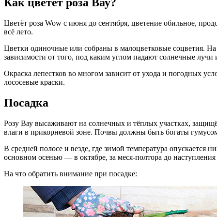
Как цветёт роза Вау?
Цветёт роза Wow с июня до сентября, цветение обильное, прод
всё лето.
Цветки одиночные или собраны в малоцветковые соцветия. На о
зависимости от того, под каким углом падают солнечные лучи и
Окраска лепестков во многом зависит от ухода и погодных усл
лососевые краски.
Посадка
Розу Вау высаживают на солнечных и тёплых участках, защищё
влаги в прикорневой зоне. Почвы должны быть богаты гумусом,
В средней полосе и везде, где зимой температура опускается н
основном осенью — в октябре, за меся-полтора до наступления
На что обратить внимание при посадке: