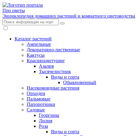
Про цветы
Энциклопедия домашних растений и комнатного цветоводства
Каталог растений
Ампельные
Декоративно-лиственные
Кактусы
Красивоцветущие
Азалия
Тысячелистник
Виды и сорта
Обыкновенный
Насекомоядные растения
Орхидеи
Пальмовые
Папоротники
Садовые
Георгины
Лилия
Роза
Виды и сорта