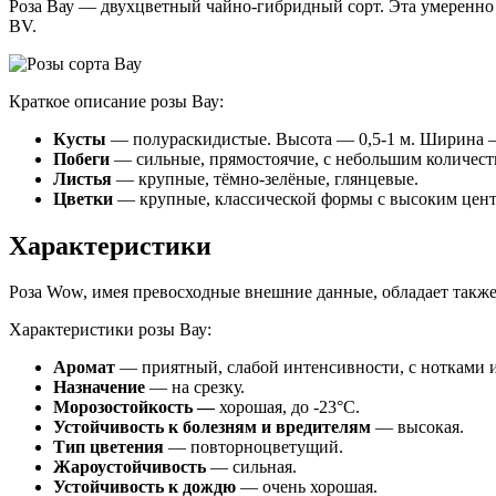
Роза Вау — двухцветный чайно-гибридный сорт. Эта умеренно м
BV.
Краткое описание розы Вау:
Кусты
— полураскидистые. Высота — 0,5-1 м. Ширина —
Побеги
— сильные, прямостоячие, с небольшим количест
Листья
— крупные, тёмно-зелёные, глянцевые.
Цветки
— крупные, классической формы с высоким центр
Характеристики
Роза Wow, имея превосходные внешние данные, обладает такж
Характеристики розы Вау:
Аромат
— приятный, слабой интенсивности, с нотками и
Назначение
— на срезку.
Морозостойкость —
хорошая, до -23°С.
Устойчивость к болезням и вредителям
— высокая.
Тип цветения
— повторноцветущий.
Жароустойчивость
— сильная.
Устойчивость к дождю
— очень хорошая.