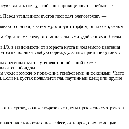
ереувлажнить почву, чтобы не спровоцировать грибковые
е. Перед утеплением кустов проводят влагозарядку —
лывают сорняки, а затем мульчируют торфом, опилками, сеном
ком. Органику чередуют с минеральными удобрениями. Летом
 1/3, в зависимости от возраста куста и желаемого цветения —
етом выполняют слабую обрезку, удаляя отцветшие бутоны с
льных регионах кусты утепляют по обычной схеме —
ывают спанбондом.
ом уходе возможно поражение грибковыми инфекциями. Часто
 Если на кустах появляется тля, паутинный клещ или другие
ают на срезку, оранжево-розовые цветы прекрасно смотрятся в
ивают вдоль дорожек, возле беседок и арок, с их помощью