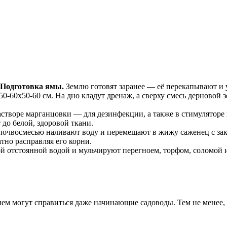
Подготовка ямы.
Землю готовят заранее — её перекапывают и 
 50-60х50-60 см. На дно кладут дренаж, а сверху смесь дерновой
астворе марганцовки — для дезинфекции, а также в стимуляторе
до белой, здоровой ткани.
 почвосмесью наливают воду и перемещают в жижу саженец с за
тно расправляя его корни.
 отстоянной водой и мульчируют перегноем, торфом, соломой и 
ем могут справиться даже начинающие садоводы. Тем не менее,