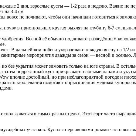
каждые 2 дня, взрослые кусты — 1-2 раза в неделю. Важно не п
т на 3-4 см.
зы вовсе не поливают, чтобы они начинали готовиться к зимовк
 почву в приствольных кругах рыхлят на глубину 6-7 см, выпа
е удобрения. Весной её обычно подливают разведённым коровя
ые.
очек. В дальнейшем побеги укорачивают каждую весну на 1/2 или
 санитарные мероприятия дважды за сезон — весной и осенью. Л
 но без укрытия может зимовать только на юге страны. В оста
 а затем подрезанный куст прикрывают еловыми лапами и укут
ow вполне достойный, но при неблагоприятной погоде и плох
твратить заболевания помогают опрыскивания медным купоросом.
идами.
использоваться в самых разных целях. Этот сорт часто выращив
риусадебных участков. Кусты с персиковыми розами часто высаж