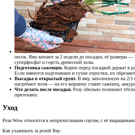
песок. Яму копают за 2 недели до посадки, её размеры —
суперфосфат и горсть древесной золы.
Подготовка саженцев.
Корни перед посадкой держат в р
Если имеются подгнившие и сухие отростки, их обрезают 
Высадка в открытый грунт.
В яму, заполненную на 2/3
нагребают холм — на его вершину ставят саженец, аккура
Что делать после посадки.
Розу обильно поливают тёплой
притеняют.
Уход
Роза Wow относится к неприхотливым сортам, с её выращивани
Как ухаживать за розой Вау: