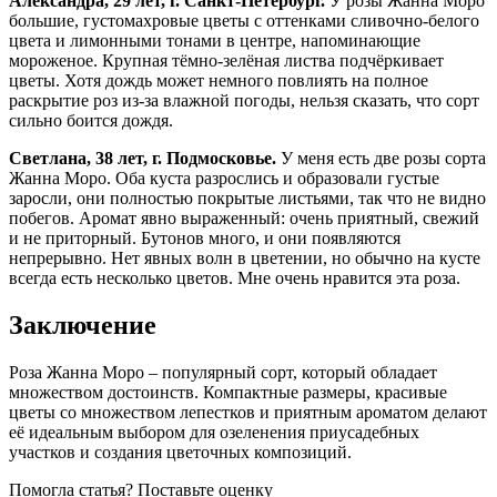
Александра, 29 лет, г. Санкт-Петербург.
У розы Жанна Моро
большие, густомахровые цветы с оттенками сливочно-белого
цвета и лимонными тонами в центре, напоминающие
мороженое. Крупная тёмно-зелёная листва подчёркивает
цветы. Хотя дождь может немного повлиять на полное
раскрытие роз из-за влажной погоды, нельзя сказать, что сорт
сильно боится дождя.
Светлана, 38 лет, г. Подмосковье.
У меня есть две розы сорта
Жанна Моро. Оба куста разрослись и образовали густые
заросли, они полностью покрытые листьями, так что не видно
побегов. Аромат явно выраженный: очень приятный, свежий
и не приторный. Бутонов много, и они появляются
непрерывно. Нет явных волн в цветении, но обычно на кусте
всегда есть несколько цветов. Мне очень нравится эта роза.
Заключение
Роза Жанна Моро – популярный сорт, который обладает
множеством достоинств. Компактные размеры, красивые
цветы со множеством лепестков и приятным ароматом делают
её идеальным выбором для озеленения приусадебных
участков и создания цветочных композиций.
Помогла статья? Поставьте оценку