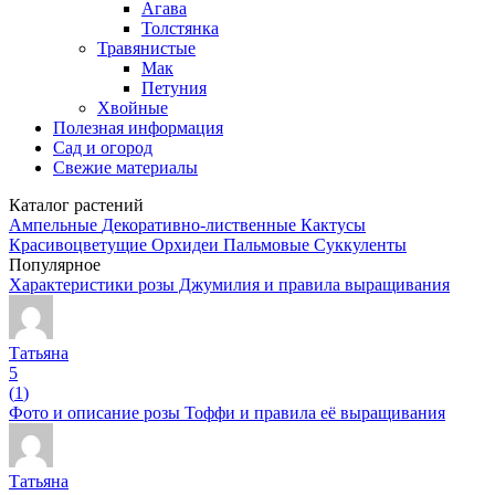
Агава
Толстянка
Травянистые
Мак
Петуния
Хвойные
Полезная информация
Сад и огород
Свежие материалы
Каталог растений
Ампельные
Декоративно-лиственные
Кактусы
Красивоцветущие
Орхидеи
Пальмовые
Суккуленты
Популярное
Характеристики розы Джумилия и правила выращивания
Татьяна
5
(
1
)
Фото и описание розы Тоффи и правила её выращивания
Татьяна