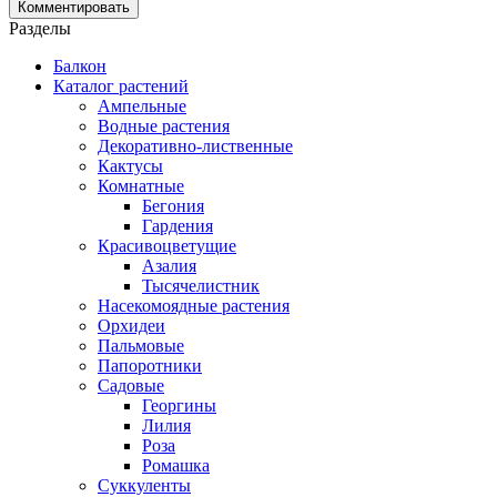
Разделы
Балкон
Каталог растений
Ампельные
Водные растения
Декоративно-лиственные
Кактусы
Комнатные
Бегония
Гардения
Красивоцветущие
Азалия
Тысячелистник
Насекомоядные растения
Орхидеи
Пальмовые
Папоротники
Садовые
Георгины
Лилия
Роза
Ромашка
Суккуленты