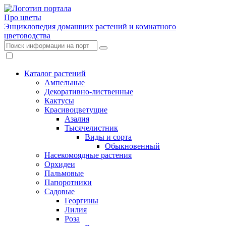
Про цветы
Энциклопедия домашних растений и комнатного
цветоводства
Каталог растений
Ампельные
Декоративно-лиственные
Кактусы
Красивоцветущие
Азалия
Тысячелистник
Виды и сорта
Обыкновенный
Насекомоядные растения
Орхидеи
Пальмовые
Папоротники
Садовые
Георгины
Лилия
Роза