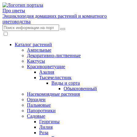
Про цветы
Энциклопедия домашних растений и комнатного
цветоводства
Каталог растений
Ампельные
Декоративно-лиственные
Кактусы
Красивоцветущие
Азалия
Тысячелистник
Виды и сорта
Обыкновенный
Насекомоядные растения
Орхидеи
Пальмовые
Папоротники
Садовые
Георгины
Лилия
Роза