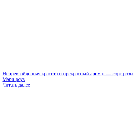
Непревзойденная красота и прекрасный аромат — сорт розы
Мэри роуз
Читать далее