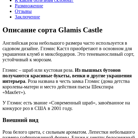
К каким болезням склонна?
Размножение
Отзывы
Заключение
Описание сорта Glamis Castle
Английская роза небольшого размера часто используется в
садовом дизайне. Глэмис Кастл приобретают в основном для
украшения клумб и миксбордеров. Это теневыносливый сорт,
устойчивый к морозам.
Глэмис – шраб или кустовая роза.
Из пышных бутонов
получаются красивые букеты, венки и другие украшения
интерьера
. Роза названа в честь замка Глэмис (дома детства
королевы-матери и место действия пьесы Шекспира
«Макбет»).
У Глэмис есть звание «Современный шраб», завоёванное на
конкурсе роз в США в 2001 году.
Внешний вид
Роза белого цвета, с сильным ароматом. Лепестки небольшого
размера гофрированной формы. Ближе к центру белоснежный