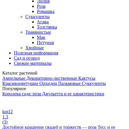
Лилия
Роза
Ромашка
Суккуленты
Агава
Толстянка
Травянистые
Мак
Петуния
Хвойные
Полезная информация
Сад и огород
Свежие материалы
Каталог растений
Ампельные
Декоративно-лиственные
Кактусы
Красивоцветущие
Орхидеи
Пальмовые
Суккуленты
Популярное
Королева сада: роза Джульетта и ее характеристики
km12
1.3
(
3
)
Достойное крашение свадеб и торжеств — роза Тесс и ее