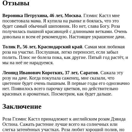
Отзывы
Вероника Петрухина, 46 лет, Москва
. Глэмис Кастл мне
посоветовала мама. Я купила на рынке и боялась, что это
будет самый обычный шиповник. Но нет, слава Богу. Роза
получилась пышной красавицей с длинными ветками. Очень
довольна и всем её рекомендую. Настоящее украшение дачи.
Толик Р., 56 лет, Краснодарский край
. Самая моя любимая
роза на участке. Послушная, легко переносит, если забыл
полить. Плюс не болела пока, как другие. Пятый год растёт, и
мы на неё не нарадуемся.
Леонид Иванович Коротких, 37 лет, Саратов
. Сажала эту
розу на даче. Когда покупала саженец, мне сказали, что
цветение будет очень пышным. В первые годы его однозначно
нет. Появилось всего парочку цветков, но действительно
красивых и ароматных. Посмотрим, как будет дальше.
Заключение
Роза Глэмис Кастл принадлежит к английским розам Дэвида
Остина. Сажать растение лучше всего на солнечных или
слегка затенённых участках. Роза любит хороший полив, но