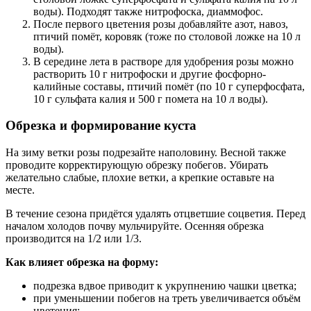
воды). Подходят также нитрофоска, диаммофос.
После первого цветения розы добавляйте азот, навоз,
птичий помёт, коровяк (тоже по столовой ложке на 10 л
воды).
В середине лета в растворе для удобрения розы можно
растворить 10 г нитрофоски и другие фосфорно-
калийные составы, птичий помёт (по 10 г суперфосфата,
10 г сульфата калия и 500 г помета на 10 л воды).
Обрезка и формирование куста
На зиму ветки розы подрезайте наполовину. Весной также
проводите корректирующую обрезку побегов. Убирать
желательно слабые, плохие ветки, а крепкие оставьте на
месте.
В течение сезона придётся удалять отцветшие соцветия. Перед
началом холодов почву мульчируйте. Осенняя обрезка
производится на 1/2 или 1/3.
Как влияет обрезка на форму:
подрезка вдвое приводит к укрупнению чашки цветка;
при уменьшении побегов на треть увеличивается объём
цветения;