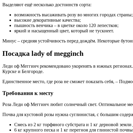
Выделяют ещё несколько достоинств сорта:
возможность высаживать розу во многих городах страны;
высокие декоративные качества;
пышность венчика – в цветке около 120 лепестков;
яркий и насыщенный цвет, который не тускнеет.
Минус – средняя устойчивость перед дождём. Некоторые бутоны
Посадка lady of megginch
Леди оф Меггинч рекомендовано укоренять в южных регионах. 
Курске и Белгороде.
Единственное место, где роза не сможет показать себя, – Подм
Требования к месту
Роза Леди оф Меггинч любит солнечный свет. Оптимальное мест
Почва для кустовой розы нужна суглинистая, с большим содерж
Смесь из 2 кг торфяного субстрата и 1 кг дерновой земл
6 кг крупного песка и 1 кг перегноя для глинистой почвы