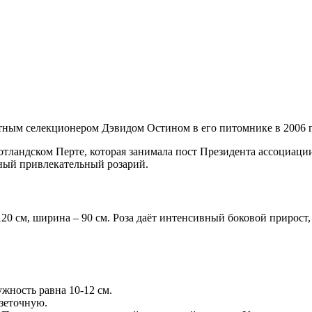
тным селекционером Дэвидом Остином в его питомнике в 2006 г
тландском Перте, которая занимала пост Президента ассоциаци
мный привлекательный розарий.
20 см, ширина – 90 см. Роза даёт интенсивный боковой прирост,
жность равна 10-12 см.
озеточную.