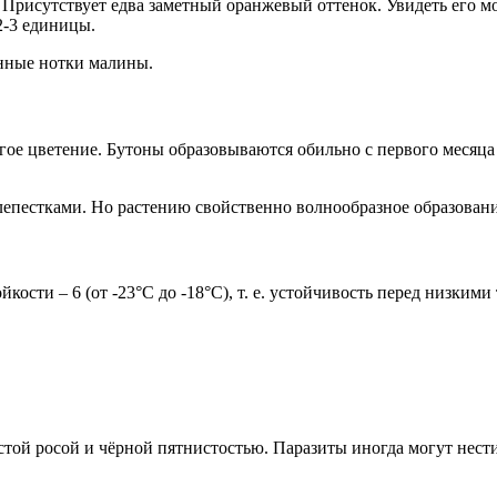
Присутствует едва заметный оранжевый оттенок. Увидеть его м
2-3 единицы.
нные нотки малины.
лгое цветение. Бутоны образовываются обильно с первого месяца
 лепестками. Но растению свойственно волнообразное образован
кости – 6 (от -23°C до -18°C), т. е. устойчивость перед низким
той росой и чёрной пятнистостью. Паразиты иногда могут нести