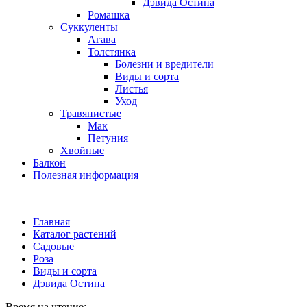
Дэвида Остина
Ромашка
Суккуленты
Агава
Толстянка
Болезни и вредители
Виды и сорта
Листья
Уход
Травянистые
Мак
Петуния
Хвойные
Балкон
Полезная информация
Главная
Каталог растений
Садовые
Роза
Виды и сорта
Дэвида Остина
Время на чтение: