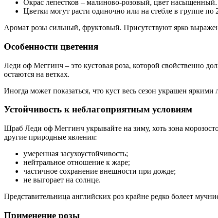
Окрас лепестков – малиново-розовый, цвет насыщенный. 
Цветки могут расти одиночно или на стебле в группе по 
Аромат розы сильный, фруктовый. Присутствуют ярко выраже
Особенности цветения
Леди оф Меггинч – это кустовая роза, которой свойственно до
остаются на ветках.
Иногда может показаться, что куст весь сезон украшен яркими
Устойчивость к неблагоприятным условиям
Шраб Леди оф Меггинч укрывайте на зиму, хоть зона морозостой
другие природные явления:
умеренная засухоустойчивость;
нейтральное отношение к жаре;
частичное сохранение внешности при дожде;
не выгорает на солнце.
Представительница английских роз крайне редко болеет мучнис
Применение розы