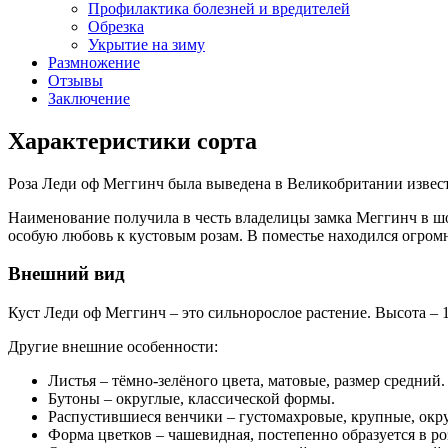
Профилактика болезней и вредителей
Обрезка
Укрытие на зиму
Размножение
Отзывы
Заключение
Характеристики сорта
Роза Леди оф Меггинч была выведена в Великобритании извес
Наименование получила в честь владелицы замка Меггинч в шо
особую любовь к кустовым розам. В поместье находился огро
Внешний вид
Куст Леди оф Меггинч – это сильнорослое растение. Высота – 1
Другие внешние особенности:
Листья – тёмно-зелёного цвета, матовые, размер средний.
Бутоны – округлые, классической формы.
Распустившиеся венчики – густомахровые, крупные, окру
Форма цветков – чашевидная, постепенно образуется в р