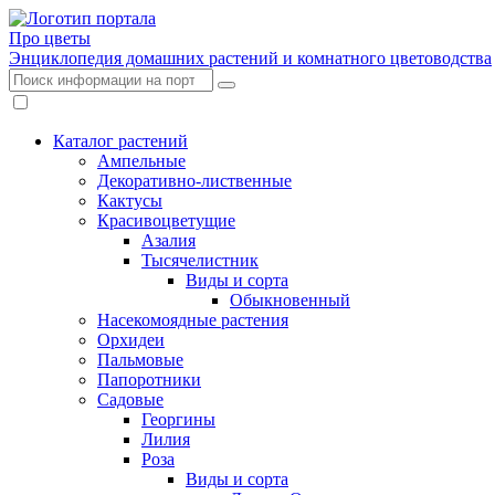
Про цветы
Энциклопедия домашних растений и комнатного цветоводства
Каталог растений
Ампельные
Декоративно-лиственные
Кактусы
Красивоцветущие
Азалия
Тысячелистник
Виды и сорта
Обыкновенный
Насекомоядные растения
Орхидеи
Пальмовые
Папоротники
Садовые
Георгины
Лилия
Роза
Виды и сорта