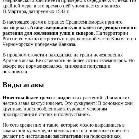
американского континента примерно в середине XVI века. По
крайней мере, в это время о ней упоминается в записях
П.Мартира, датируемых 1533 г.
В настоящее время в странах Средиземноморья принято
выращивать
Агаву американскую в качестве декоративного
растения для озеленения улиц и скверов
. На территории
России ее можно встретить в парках южной части Крыма и на
Черноморском побережье Кавказа.
В прошлом столетии находилась на грани исчезновения
Аризона агава. Ее оставалось не более сотни экземпляров. Но
вскоре все нормализовалось, снижение популяции
остановили.
Виды агавы
Известны более трехсот видов
этих растений. Для многих
неясно агава кактус или нет. Это суккулент! В основном они
крупные, приспособленные к суровым условиям
произрастания в степях и полупустынях.
Но есть среди них и такие, которые можно выращивать в
комнатной культуре, их компактность и полезные свойства
делают их настоящими завсегдатаями на подоконниках