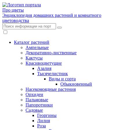
Про цветы
Энциклопедия домашних растений и комнатного
цветоводства
Каталог растений
Ампельные
Декоративно-лиственные
Кактусы
Красивоцветущие
Азалия
Тысячелистник
Виды и сорта
Обыкновенный
Насекомоядные растения
Орхидеи
Пальмовые
Папоротники
Садовые
Георгины
Лилия
Роза