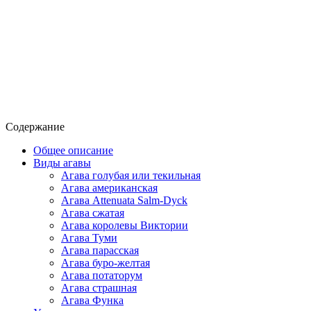
Содержание
Общее описание
Виды агавы
Агава голубая или текильная
Агава американская
Агава Attenuata Salm-Dyck
Агава сжатая
Агава королевы Виктории
Агава Туми
Агава парасская
Агава буро-желтая
Агава потаторум
Агава страшная
Агава Функа