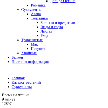
Дэвида Остина
Ромашка
Суккуленты
Агава
Толстянка
Болезни и вредители
Виды и сорта
Листья
Уход
Травянистые
Мак
Петуния
Хвойные
Балкон
Полезная информация
Главная
Каталог растений
Суккуленты
Время на чтение:
9 минут
12897