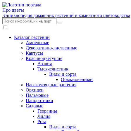
Про цветы
Энциклопедия домашних растений и комнатного цветоводства
Каталог растений
Ампельные
Декоративно-лиственные
Кактусы
Красивоцветущие
Азалия
Тысячелистник
Виды и сорта
Обыкновенный
Насекомоядные растения
Орхидеи
Пальмовые
Папоротники
Садовые
Георгины
Лилия
Роза
Виды и сорта