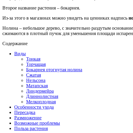
Второе название растения – бокарнея.
Из-за этого в магазинах можно увидеть на ценниках надпись
н
Нолина – небольшое дерево, с значительно раздутым основание 
сжимаются в плотный пучок для уменьшения площади испарени
Содержание
Виды
Тонкая
Торчащая
Бокарнея отогнутая нолина
Сжатая
Нельсона
Матапская
Линдермейра
Длиннолистная
Мелкоплодная
Особенности ухода
Пересадка
Размножение
Возможные проблемы
Польза растения