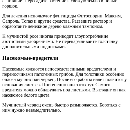
сгнившие. Пересадите растение в свежую землю в новый
горшок.
Для лечения используют фунгициды Фитоспорин, Максим,
Сапроль, Топаз и другие средства. Разведите раствор и
обработайте денежное дерево влажным тампоном.
К мучнистой росе иногда приводит злоупотребление
азотистыми удобрениями. Не перекармливайте толстянку
дополнительными подпитками.
Насекомые-вредители
Насекомые являются непосредственными вредителями и
переносчиками патогенных грибов. Для толстянки особенно
опасен мучнистый червец. После его работы налёт появится у
основания листьев. Постепенно они засохнут. Самого
вредителя можно обнаружить под листьями. Выглядит он как
насекомое белого цвета.
Мучнистый червец очень быстро размножается. Бороться с
ним нужно незамедлительно.