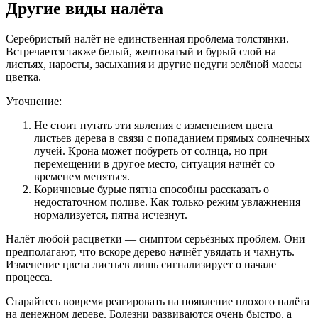
Другие виды налёта
Серебристый налёт не единственная проблема толстянки.
Встречается также белый, желтоватый и бурый слой на
листьях, наросты, засыхания и другие недуги зелёной массы
цветка.
Уточнение:
Не стоит путать эти явления с изменением цвета
листьев дерева в связи с попаданием прямых солнечных
лучей. Крона может побуреть от солнца, но при
перемещении в другое место, ситуация начнёт со
временем меняться.
Коричневые бурые пятна способны рассказать о
недостаточном поливе. Как только режим увлажнения
нормализуется, пятна исчезнут.
Налёт любой расцветки — симптом серьёзных проблем. Они
предполагают, что вскоре дерево начнёт увядать и чахнуть.
Изменение цвета листьев лишь сигнализирует о начале
процесса.
Старайтесь вовремя реагировать на появление плохого налёта
на денежном дереве. Болезни развиваются очень быстро, а