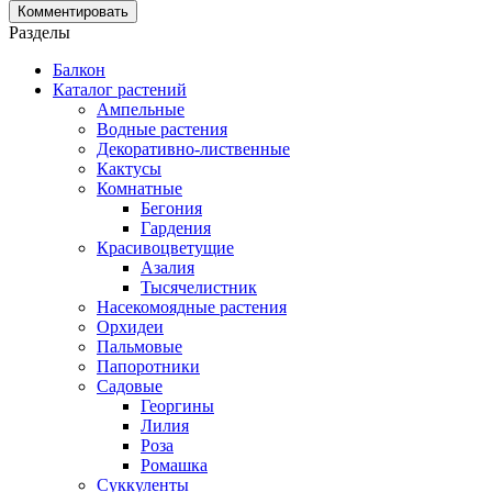
Разделы
Балкон
Каталог растений
Ампельные
Водные растения
Декоративно-лиственные
Кактусы
Комнатные
Бегония
Гардения
Красивоцветущие
Азалия
Тысячелистник
Насекомоядные растения
Орхидеи
Пальмовые
Папоротники
Садовые
Георгины
Лилия
Роза
Ромашка
Суккуленты