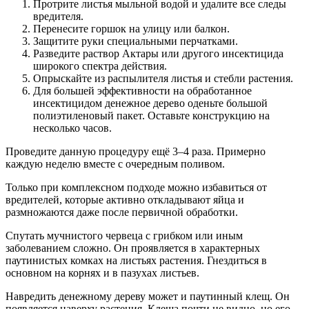
Протрите листья мыльной водой и удалите все следы
вредителя.
Перенесите горшок на улицу или балкон.
Защитите руки специальными перчатками.
Разведите раствор Актары или другого инсектицида
широкого спектра действия.
Опрыскайте из распылителя листья и стебли растения.
Для большей эффективности на обработанное
инсектицидом денежное дерево оденьте большой
полиэтиленовый пакет. Оставьте конструкцию на
несколько часов.
Проведите данную процедуру ещё 3–4 раза. Примерно
каждую неделю вместе с очередным поливом.
Только при комплексном подходе можно избавиться от
вредителей, которые активно откладывают яйца и
размножаются даже после первичной обработки.
Спутать мучнистого червеца с грибком или иным
заболеванием сложно. Он проявляется в характерных
паутинистых комках на листьях растения. Гнездиться в
основном на корнях и в пазухах листьев.
Навредить денежному дереву может и паутинный клещ. Он
появляется наверху растения. Клеща почти не видно, но его