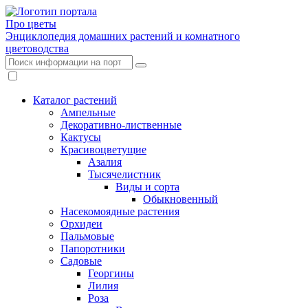
Про цветы
Энциклопедия домашних растений и комнатного
цветоводства
Каталог растений
Ампельные
Декоративно-лиственные
Кактусы
Красивоцветущие
Азалия
Тысячелистник
Виды и сорта
Обыкновенный
Насекомоядные растения
Орхидеи
Пальмовые
Папоротники
Садовые
Георгины
Лилия
Роза