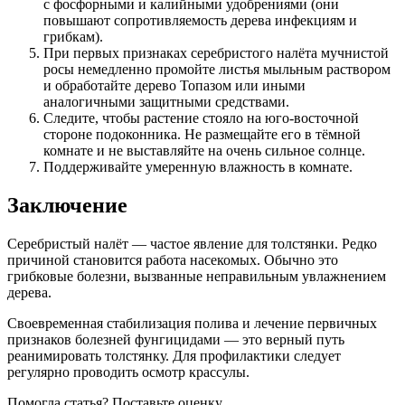
с фосфорными и калийными удобрениями (они
повышают сопротивляемость дерева инфекциям и
грибкам).
При первых признаках серебристого налёта мучнистой
росы немедленно промойте листья мыльным раствором
и обработайте дерево Топазом или иными
аналогичными защитными средствами.
Следите, чтобы растение стояло на юго-восточной
стороне подоконника. Не размещайте его в тёмной
комнате и не выставляйте на очень сильное солнце.
Поддерживайте умеренную влажность в комнате.
Заключение
Серебристый налёт — частое явление для толстянки. Редко
причиной становится работа насекомых. Обычно это
грибковые болезни, вызванные неправильным увлажнением
дерева.
Своевременная стабилизация полива и лечение первичных
признаков болезней фунгицидами — это верный путь
реанимировать толстянку. Для профилактики следует
регулярно проводить осмотр крассулы.
Помогла статья? Поставьте оценку