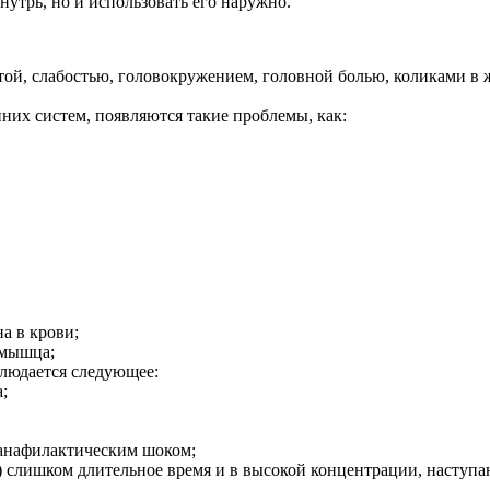
нутрь, но и использовать его наружно.
отой, слабостью, головокружением, головной болью, коликами в
них систем, появляются такие проблемы, как:
а в крови;
 мышца;
блюдается следующее:
;
 анафилактическим шоком;
д.) слишком длительное время и в высокой концентрации, наступ