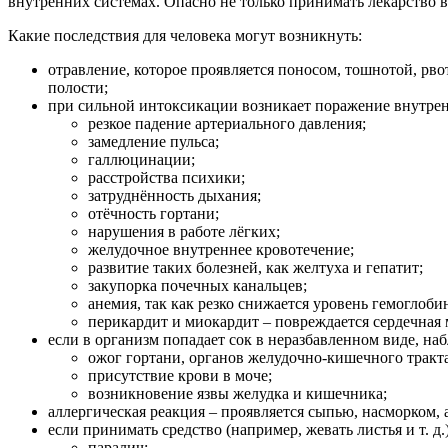
внутренних системах. Опасно не только принимать лекарство в
Какие последствия для человека могут возникнуть:
отравление, которое проявляется поносом, тошнотой, рв
полости;
при сильной интоксикации возникает поражение внутрен
резкое падение артериального давления;
замедление пульса;
галлюцинации;
расстройства психики;
затруднённость дыхания;
отёчность гортани;
нарушения в работе лёгких;
желудочное внутреннее кровотечение;
развитие таких болезней, как желтуха и гепатит;
закупорка почечных канальцев;
анемия, так как резко снижается уровень гемоглобин
перикардит и миокардит – повреждается сердечная
если в организм попадает сок в неразбавленном виде, на
ожог гортани, органов желудочно-кишечного тракта
присутствие крови в моче;
возникновение язвы желудка и кишечника;
аллергическая реакция – проявляется сыпью, насморком,
если принимать средство (например, жевать листья и т. 
паралич;