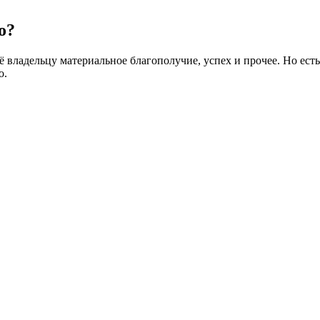
о?
ё владельцу материальное благополучие, успех и прочее. Но ест
о.