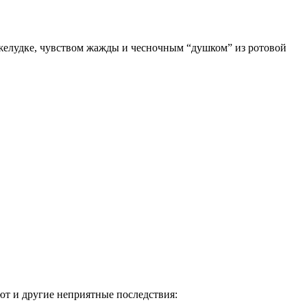
 желудке, чувством жажды и чесночным “душком” из ротовой
ают и другие неприятные последствия: