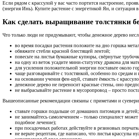
Если рядом с крассулой у вас часто портится настроение, проя
(энергия Инь). Купите растение с энергетикой Ян, и ситуация 
Как сделать выращивание толстянки б
Что только люди не придумывают, чтобы денежное дерево несл
во время посадки растения положите на дно горшка мета
обвяжите стебли красной блестящей лентой;
повесьте на листья бумажные купюры, свёрнутые трубочк
на одну из веток усадите мини-статуэтку дракона для м
для усиления положительной энергии поставьте около го
чаще разговаривайте с толстянкой, особенно по средам и
на основании учения фен-шуй, ставьте ёмкость с крассуло
денежное дерево не переносит красные стены, оно предп
не выбрасывайте растение в мусоропровод – просто постав
Вышеописанные рекомендации связаны с приметами и суевериям
ставьте горшки подальше от домашних питомцев и детей;
не занимайтесь самолечением – только специалист може
подобное лечение);
при посадочных работах действуйте в резиновых перчатках
не верьте рецептам, где написано, что листья крассулы ну