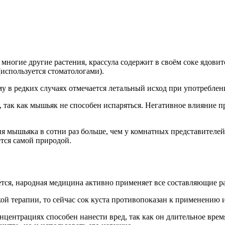
 многие другие растения, крассула содержит в своём соке ядови
(используется стоматологами).
му в редких случаях отмечается летальный исход при употреблен
 так как мышьяк не способен испаряться. Негативное влияние про
ия мышьяка в сотни раз больше, чем у комнатных представителей 
уется самой природой.
ется, народная медицина активно применяет все составляющие р
ой терапии, то сейчас сок куста противопоказан к применению 
центрациях способен нанести вред, так как он длительное время