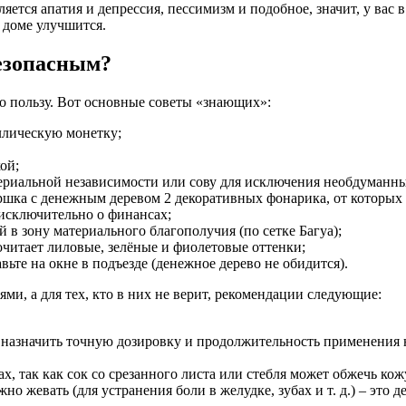
вляется апатия и депрессия, пессимизм и подобное, значит, у ва
в доме улучшится.
езопасным?
о пользу. Вот основные советы «знающих»:
ллическую монетку;
ой;
атериальной независимости или сову для исключения необдуманн
ршка с денежным деревом 2 декоративных фонарика, от которых 
 исключительно о финансах;
й в зону материального благополучия (по сетке Багуа);
очитает лиловые, зелёные и фиолетовые оттенки;
ьте на окне в подъезде (денежное дерево не обидится).
и, а для тех, кто в них не верит, рекомендации следующие:
т назначить точную дозировку и продолжительность применения
, так как сок со срезанного листа или стебля может обжечь кож
жно жевать (для устранения боли в желудке, зубах и т. д.) – это