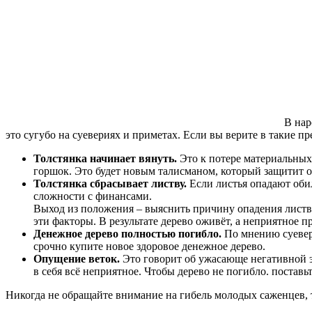
В нар
это сугубо на суевериях и приметах. Если вы верите в такие п
Толстянка начинает вянуть.
Это к потере материальных 
горшок. Это будет новым талисманом, который защитит о
Толстянка сбрасывает листву.
Если листья опадают оби
сложности с финансами.
Выход из положения – выяснить причину опадения листвы
эти факторы. В результате дерево оживёт, а неприятное пр
Денежное дерево полностью погибло.
По мнению суеверн
срочно купите новое здоровое денежное дерево.
Опущение веток.
Это говорит об ужасающе негативной эн
в себя всё неприятное. Чтобы дерево не погибло. поставьт
Никогда не обращайте внимание на гибель молодых саженцев, 