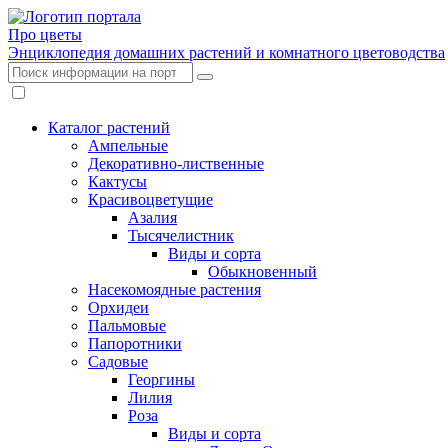
Про цветы
Энциклопедия домашних растений и комнатного цветоводства
Каталог растений
Ампельные
Декоративно-лиственные
Кактусы
Красивоцветущие
Азалия
Тысячелистник
Виды и сорта
Обыкновенный
Насекомоядные растения
Орхидеи
Пальмовые
Папоротники
Садовые
Георгины
Лилия
Роза
Виды и сорта