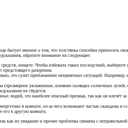
оде бытует мнение о том, что толстянка способна приносить свои
редсказания, обратите внимание на следующее:
средств, нищете. Чтобы избежать таких последствий, выберите 
т предстоящего разорения.
льно, это сулит приближение неприятных ситуаций. Например, н
 (чрезмерное увлажнение, влияние палящих солнечных лучей, с
едсказание не сбудется.
ых людей, это наиболее опасный признак, так как он влечёт з
ергетике в комнате, из-за чего возникают частые скандалы и сс
е его в другую комнату.
так как их увядание и прочие проблемы связаны с неправильной