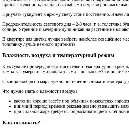
привлекательность, становятся слабыми и чрезмерно высокими
Приучать суккулент к яркому свету стоит постепенно. Иначе ли
Продолжительность светового дня – 2-3 часа, т. е. толстянка 
солнце. Утренние и вечерние лучи никак на растение не влияю
В квартире для цветка лучше выбрать наиболее освещённое ме
толстянку лучше немного притенить.
Влажность воздуха и температурный режим
Крассула не привередлива относительно температурного режима
комнату с умеренными показателями – не выше +25 и не ниже 
С конца ноября по март нужно постепенно снижать температуру
Что нужно знать о влажности воздуха:
растение хорошо растёт при обычных показателях городс
в зимний период времени рекомендовано уменьшить влаж
при сильной жаре требуется опрыскивать цветок тёплой 
Как поливать?