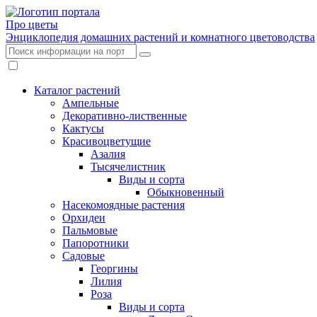
Про цветы
Энциклопедия домашних растений и комнатного цветоводства
Каталог растений
Ампельные
Декоративно-лиственные
Кактусы
Красивоцветущие
Азалия
Тысячелистник
Виды и сорта
Обыкновенный
Насекомоядные растения
Орхидеи
Пальмовые
Папоротники
Садовые
Георгины
Лилия
Роза
Виды и сорта