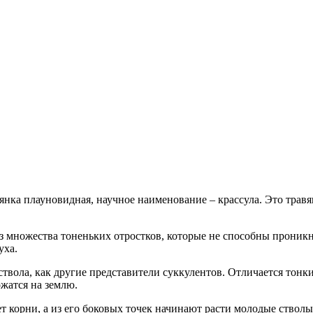
янка плауновидная, научное наименование – крассула. Это травя
з множества тоненьких отростков, которые не способны проникну
уха.
 ствола, как другие представители суккулентов. Отличается то
ожатся на землю.
ет корни, а из его боковых точек начинают расти молодые ство