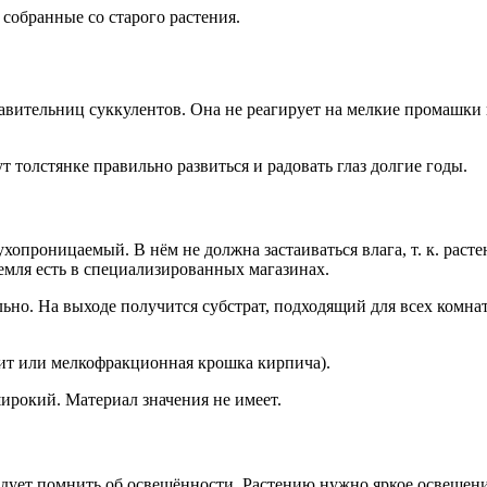
 собранные со старого растения.
вительниц суккулентов. Она не реагирует на мелкие промашки ц
 толстянке правильно развиться и радовать глаз долгие годы.
опроницаемый. В нём не должна застаиваться влага, т. к. раст
земля есть в специализированных магазинах.
ельно. На выходе получится субстрат, подходящий для всех комна
улит или мелкофракционная крошка кирпича).
ирокий. Материал значения не имеет.
ует помнить об освещённости. Растению нужно яркое освещение.