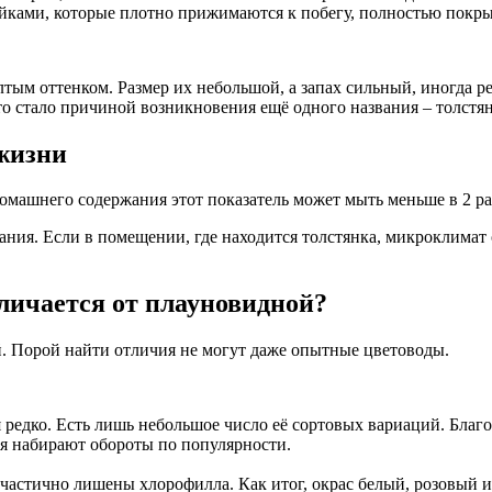
йками, которые плотно прижимаются к побегу, полностью покры
тым оттенком. Размер их небольшой, а запах сильный, иногда ре
о стало причиной возникновения ещё одного названия – толстя
жизни
домашнего содержания этот показатель может мыть меньше в 2 ра
ния. Если в помещении, где находится толстянка, микроклимат 
личается от плауновидной?
. Порой найти отличия не могут даже опытные цветоводы.
 редко. Есть лишь небольшое число её сортовых вариаций. Благ
мя набирают обороты по популярности.
частично лишены хлорофилла. Как итог, окрас белый, розовый 