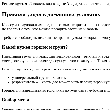
Рекомендуется обновлять вид каждые 3 года, укореняя черенки,
Правила ухода в домашних условиях
Крассула плауновидная – одна из самых неприхотливых предста
не говорит о том, что можно посадить растение и забыть.
Требуется соблюдать несложные правила ухода, которые помогут
Какой нужен горшок и грунт?
Идеальный грунт для крассулы плауновидной – рыхлый и воздух
смесь, которую производят для суккулентов и кактусов. Такая 
Если не удаётся купить грунт, то его можно сделать самостоят
универсальный грунт – 3 части;
разрыхлитель – 1 часть (это может быть перлит, вермик
Горшок для выращивания толстянки должен быть глубокий и ш
Выбор места
Определяясь с местом дислокации толстянки плауновидной след