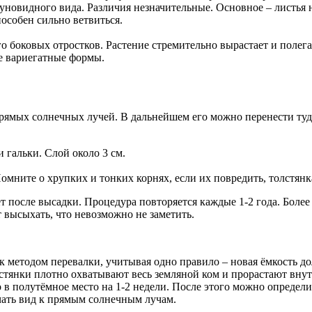
ауновидного вида. Различия незначительные. Основное – листья
пособен сильно ветвиться.
го боковых отростков. Растение стремительно вырастает и полег
е вариегатные формы.
прямых солнечных лучей. В дальнейшем его можно перенести туда
 гальки. Слой около 3 см.
омните о хрупких и тонких корнях, если их повредить, толстянк
т после высадки. Процедура повторяется каждые 1-2 года. Более
 высыхать, что невозможно не заметить.
к методом перевалки, учитывая одно правило – новая ёмкость д
олстянки плотно охватывают весь земляной ком и прорастают внут
 в полутёмное место на 1-2 недели. После этого можно определить
чать вид к прямым солнечным лучам.