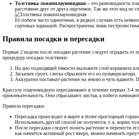
Толстянка ложноплауновидная –
это разновидность пл
расстояние друг от друга ощутимое. Так же этот вид не с
Её побеги часто одиночные, в редких случаях есть немно
сортовых вариаций. Распространены лишь пестролистны
Правила посадки и пересадки
Первые 2 недели после посадки растение следует оградить от 
процедуру посадки толстянки:
На дно подходящей ёмкости выложите слой керамзита или
Засыпьте грунт, слегка сбрызните его из пульверизатора.
Аккуратно поставьте растение на землю и чуть вдавите. П
Крассулу плауновидную пересаживают в течение первых 3-4 ле
привлекательность. Они сбрасывают листья, а побеги начинают
Правила пересадки:
Пересадка происходит в марте в более просторный горшо
Использовать другой способ не получится, т. к. корни т
После пересадки следует полить растение и перенести его
как начнётся активный рост вверх, можно начинать приу