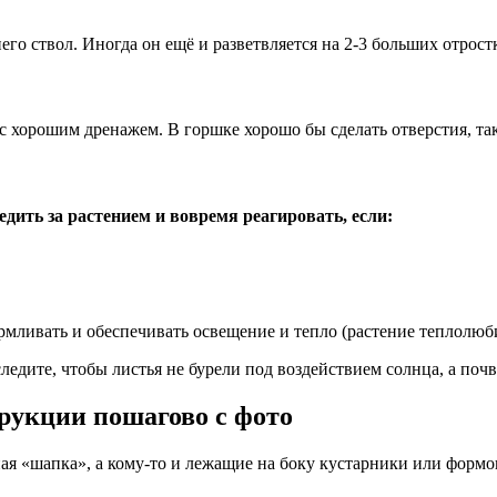
го ствол. Иногда он ещё и разветвляется на 2-3 больших отрост
 с хорошим дренажем. В горшке хорошо бы сделать отверстия, та
едить за растением и вовремя реагировать, если:
мливать и обеспечивать освещение и тепло (растение теплолюб
ледите, чтобы листья не бурели под воздействием солнца, а поч
трукции пошагово с фото
я «шапка», а кому-то и лежащие на боку кустарники или формов