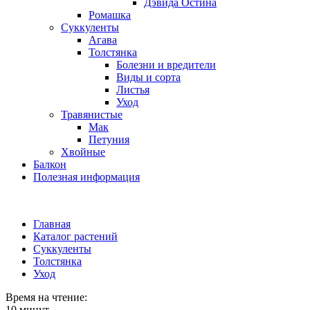
Дэвида Остина
Ромашка
Суккуленты
Агава
Толстянка
Болезни и вредители
Виды и сорта
Листья
Уход
Травянистые
Мак
Петуния
Хвойные
Балкон
Полезная информация
Главная
Каталог растений
Суккуленты
Толстянка
Уход
Время на чтение:
10 минут