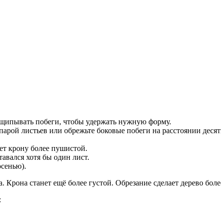
отщипывать побеги, чтобы удержать нужную форму.
парой листьев или обрежьте боковые побеги на расстоянии десят
ает крону более пушистой.
тавался хотя бы один лист.
осенью).
га. Крона станет ещё более густой. Обрезание сделает дерево б
: