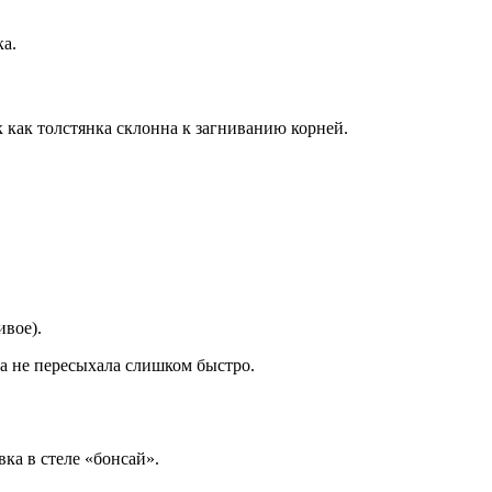
ка.
к как толстянка склонна к загниванию корней.
ивое).
ва не пересыхала слишком быстро.
ка в стеле «бонсай».