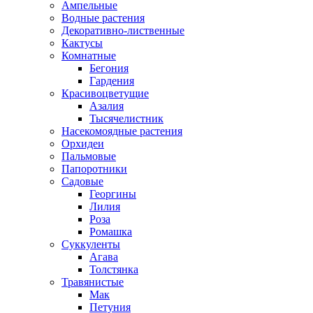
Ампельные
Водные растения
Декоративно-лиственные
Кактусы
Комнатные
Бегония
Гардения
Красивоцветущие
Азалия
Тысячелистник
Насекомоядные растения
Орхидеи
Пальмовые
Папоротники
Садовые
Георгины
Лилия
Роза
Ромашка
Суккуленты
Агава
Толстянка
Травянистые
Мак
Петуния