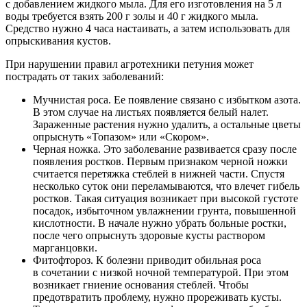
с добавлением жидкого мыла. Для его изготовления на 5 л
воды требуется взять 200 г золы и 40 г жидкого мыла.
Средство нужно 4 часа настаивать, а затем использовать для
опрыскивания кустов.
При нарушении правил агротехники петуния может
пострадать от таких заболеваний:
Мучнистая роса. Ее появление связано с избытком азота.
В этом случае на листьях появляется белый налет.
Зараженные растения нужно удалить, а остальные цветы
опрыснуть «Топазом» или «Скором».
Черная ножка. Это заболевание развивается сразу после
появления ростков. Первым признаком черной ножки
считается перетяжка стеблей в нижней части. Спустя
несколько суток они переламываются, что влечет гибель
ростков. Такая ситуация возникает при высокой густоте
посадок, избыточном увлажнении грунта, повышенной
кислотности. В начале нужно убрать больные ростки,
после чего опрыснуть здоровые кусты раствором
марганцовки.
Фитофтороз. К болезни приводит обильная роса
в сочетании с низкой ночной температурой. При этом
возникает гниение основания стеблей. Чтобы
предотвратить проблему, нужно прореживать кусты.