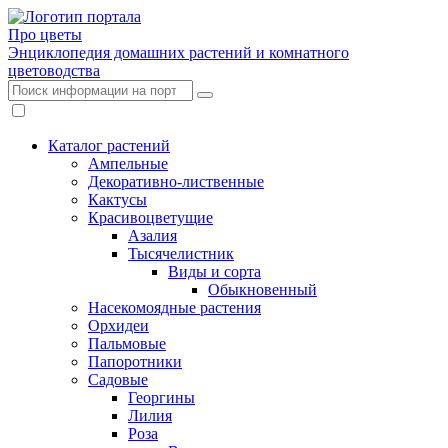
Про цветы
Энциклопедия домашних растений и комнатного
цветоводства
Каталог растений
Ампельные
Декоративно-лиственные
Кактусы
Красивоцветущие
Азалия
Тысячелистник
Виды и сорта
Обыкновенный
Насекомоядные растения
Орхидеи
Пальмовые
Папоротники
Садовые
Георгины
Лилия
Роза