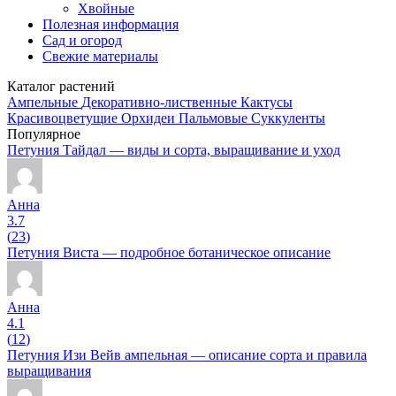
Хвойные
Полезная информация
Сад и огород
Свежие материалы
Каталог растений
Ампельные
Декоративно-лиственные
Кактусы
Красивоцветущие
Орхидеи
Пальмовые
Суккуленты
Популярное
Петуния Тайдал — виды и сорта, выращивание и уход
Анна
3.7
(
23
)
Петуния Виста — подробное ботаническое описание
Анна
4.1
(
12
)
Петуния Изи Вейв ампельная — описание сорта и правила
выращивания