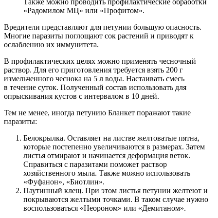
Также можно проводить профилактические обработки
«Радомилом МЦ» или «Профитом».
Вредители представляют для петунии большую опасность.
Многие паразиты поглощают сок растений и приводят к
ослаблению их иммунитета.
В профилактических целях можно применять чесночный
раствор. Для его приготовления требуется взять 200 г
измельченного чеснока на 5 л воды. Настаивать смесь
в течение суток. Полученный состав использовать для
опрыскивания кустов с интервалом в 10 дней.
Тем не менее, иногда петунию Бланкет поражают такие
паразиты:
Белокрылка. Оставляет на листве желтоватые пятна,
которые постепенно увеличиваются в размерах. Затем
листья отмирают и начинается деформация веток.
Справиться с паразитами поможет раствор
хозяйственного мыла. Также можно использовать
«Фуфанон», «Биотлин».
Паутинный клещ. При этом листья петунии желтеют и
покрываются желтыми точками. В таком случае нужно
воспользоваться «Неороном» или «Демитаном».