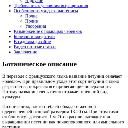
И другие
Требования к условиям выращивания
Особенности ухода за растением
Почва
Полив
Удобрения
Размножение с помощью черенков
Болезни и вредители
В садовом дизайне
Видео по теме статьи
Заключение
Ботаническое описание
В переводе с французского языка название петунии означает
«одеяло». При правильном уходе этот сорт петунии сильно
разрастается, покрывая все прилегающие поверхности.
Потому название очень точно отражает внешний вид
культуры.
По описанию, плети стеблей обладают жесткой
одеревеневшей основой размером 13-20 см. При этом сами
стебли могут достигать 1 м. Это красиво выглядит при
выращивании петунии как почвопокровного или ампельного
растения.