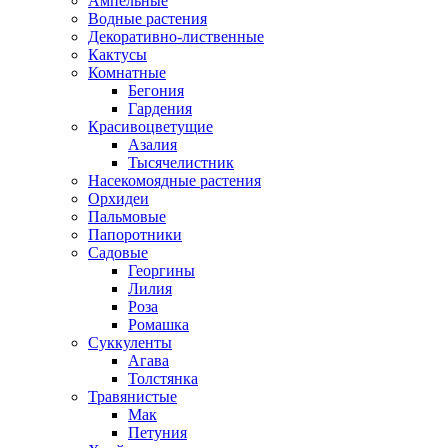
Ампельные
Водные растения
Декоративно-лиственные
Кактусы
Комнатные
Бегония
Гардения
Красивоцветущие
Азалия
Тысячелистник
Насекомоядные растения
Орхидеи
Пальмовые
Папоротники
Садовые
Георгины
Лилия
Роза
Ромашка
Суккуленты
Агава
Толстянка
Травянистые
Мак
Петуния