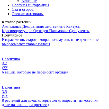
Хвойные
Полезная информация
Сад и огород
Свежие материалы
Каталог растений
Ампельные
Декоративно-лиственные
Кактусы
Красивоцветущие
Орхидеи
Пальмовые
Суккуленты
Популярное
Вторая жизнь старого ковра: почему опытные дачники не
выбрасывают старые паласы
Валентина
3.2
(
22
)
6 вещей, которые не переносит орхидея
Валентина
3.5
(
53
)
8 растений для дома, которые легко вырастит из косточки
даже начинающий цветовод