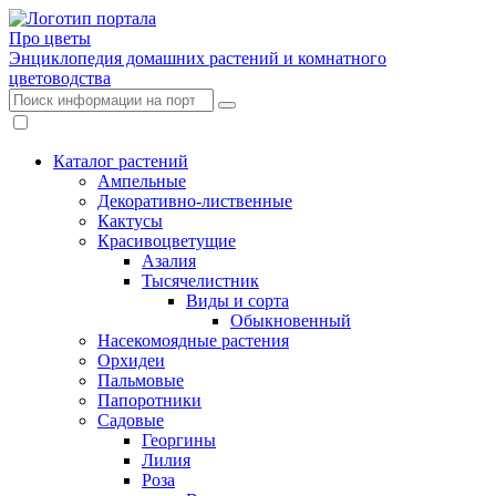
Про цветы
Энциклопедия домашних растений и комнатного
цветоводства
Каталог растений
Ампельные
Декоративно-лиственные
Кактусы
Красивоцветущие
Азалия
Тысячелистник
Виды и сорта
Обыкновенный
Насекомоядные растения
Орхидеи
Пальмовые
Папоротники
Садовые
Георгины
Лилия
Роза