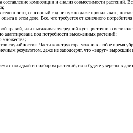
а составление композиции и анализ совместимости растений. В
а;
аселенности, сенсорный сад не нужно даже пропалывать, поскол
з опыта в этом деле. Все, что требуется от конечного потребите
новой травой, или высаживая очередной куст цветочного великол
ьно адаптирована под потребности высаженных растений;
о множества;
нтов случайности». Части конструктора можно в любое время убр
нечным результатом, даже не заподозрят, что «вдруг» выросший
емя с посадкой и подбором растений, но и будете уверены в дли