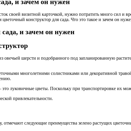
ада, и зачем он нужен
сток своей визитной карточкой, нужно потратить много сил и в
 цветочный конструктор для сада. Что это такое и зачем он нуже
структор
з овечьей шерсти и подобранного под запланированную растител
веточными многолетними солистниками или декоративной траво
ению.
 – это луковичные цветы. Поскольку при транспортировке их мож
ческой привлекательности.
у, отмечают следующие преимущества зелено растущих цветочн