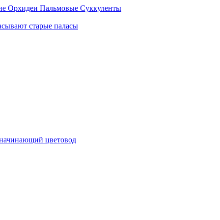
ие
Орхидеи
Пальмовые
Суккуленты
асывают старые паласы
е начинающий цветовод