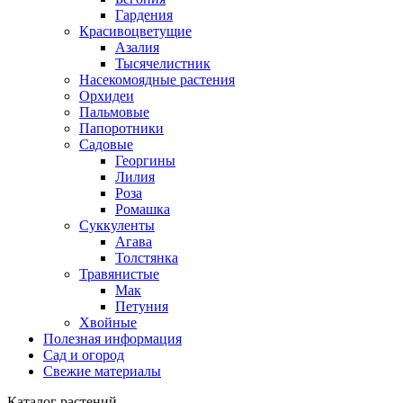
Гардения
Красивоцветущие
Азалия
Тысячелистник
Насекомоядные растения
Орхидеи
Пальмовые
Папоротники
Садовые
Георгины
Лилия
Роза
Ромашка
Суккуленты
Агава
Толстянка
Травянистые
Мак
Петуния
Хвойные
Полезная информация
Сад и огород
Свежие материалы
Каталог растений