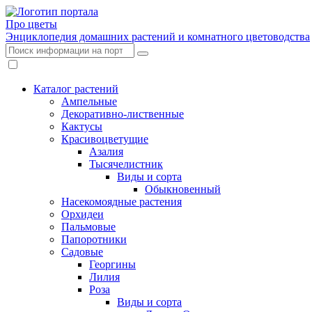
Про цветы
Энциклопедия домашних растений и комнатного цветоводства
Каталог растений
Ампельные
Декоративно-лиственные
Кактусы
Красивоцветущие
Азалия
Тысячелистник
Виды и сорта
Обыкновенный
Насекомоядные растения
Орхидеи
Пальмовые
Папоротники
Садовые
Георгины
Лилия
Роза
Виды и сорта