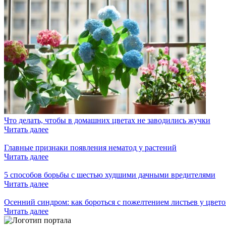
Что делать, чтобы в домашних цветах не заводились жучки
Читать далее
Главные признаки появления нематод у растений
Читать далее
5 способов борьбы с шестью худшими дачными вредителями
Читать далее
Осенний синдром: как бороться с пожелтением листьев у цвето
Читать далее