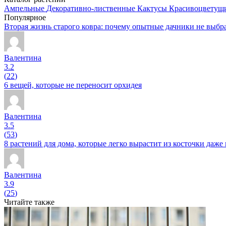
Ампельные
Декоративно-лиственные
Кактусы
Красивоцветущ
Популярное
Вторая жизнь старого ковра: почему опытные дачники не выбр
Валентина
3.2
(
22
)
6 вещей, которые не переносит орхидея
Валентина
3.5
(
53
)
8 растений для дома, которые легко вырастит из косточки даж
Валентина
3.9
(
25
)
Читайте также