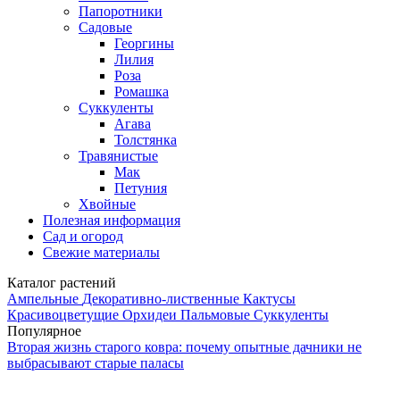
Папоротники
Садовые
Георгины
Лилия
Роза
Ромашка
Суккуленты
Агава
Толстянка
Травянистые
Мак
Петуния
Хвойные
Полезная информация
Сад и огород
Свежие материалы
Каталог растений
Ампельные
Декоративно-лиственные
Кактусы
Красивоцветущие
Орхидеи
Пальмовые
Суккуленты
Популярное
Вторая жизнь старого ковра: почему опытные дачники не
выбрасывают старые паласы