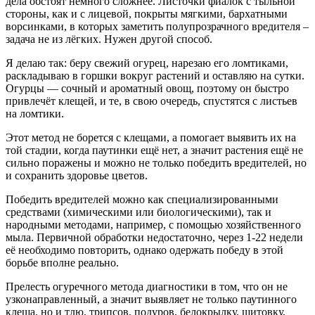
дела обстоят немного сложнее. Листочки фиалок с тыльной
стороны, как и с лицевой, покрыты мягкими, бархатными
ворсинками, в которых заметить полупрозрачного вредителя –
задача не из лёгких. Нужен другой способ.
Я делаю так: беру свежий огурец, нарезаю его ломтиками,
раскладываю в горшки вокруг растений и оставляю на сутки.
Огурцы — сочный и ароматный овощ, поэтому он быстро
привлечёт клещей, и те, в свою очередь, спустятся с листьев
на ломтики.
Этот метод не борется с клещами, а помогает выявить их на
той стадии, когда паутинки ещё нет, а значит растения ещё не
сильно поражены и можно не только победить вредителей, но
и сохранить здоровье цветов.
Победить вредителей можно как специализированными
средствами (химическими или биологическими), так и
народными методами, например, с помощью хозяйственного
мыла. Первичной обработки недостаточно, через 1-22 недели
её необходимо повторить, однако одержать победу в этой
борьбе вполне реально.
Прелесть огуречного метода диагностики в том, что он не
узконаправленный, а значит выявляет не только паутинного
клеща, но и тлю, трипсов, подуров, белокрылку, щитовку,