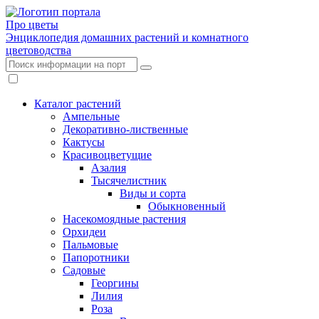
Про цветы
Энциклопедия домашних растений и комнатного
цветоводства
Каталог растений
Ампельные
Декоративно-лиственные
Кактусы
Красивоцветущие
Азалия
Тысячелистник
Виды и сорта
Обыкновенный
Насекомоядные растения
Орхидеи
Пальмовые
Папоротники
Садовые
Георгины
Лилия
Роза