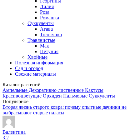
Георгины
Лилия
Роза
Ромашка
Суккуленты
Агава
Толстянка
Травянистые
Мак
Петуния
Хвойные
Полезная информация
Сад и огород
Свежие материалы
Каталог растений
Ампельные
Декоративно-лиственные
Кактусы
Красивоцветущие
Орхидеи
Пальмовые
Суккуленты
Популярное
Вторая жизнь старого ковра: почему опытные дачники не
выбрасывают старые паласы
Валентина
3.2