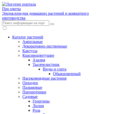
Про цветы
Энциклопедия домашних растений и комнатного
цветоводства
Каталог растений
Ампельные
Декоративно-лиственные
Кактусы
Красивоцветущие
Азалия
Тысячелистник
Виды и сорта
Обыкновенный
Насекомоядные растения
Орхидеи
Пальмовые
Папоротники
Садовые
Георгины
Лилия
Роза