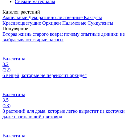
Свежие материалы
Каталог растений
Ампельные
Декоративно-лиственные
Кактусы
Красивоцветущие
Орхидеи
Пальмовые
Суккуленты
Популярное
Вторая жизнь старого ковра: почему опытные дачники не
выбрасывают старые паласы
Валентина
3.2
(
22
)
6 вещей, которые не переносит орхидея
Валентина
3.5
(
53
)
8 растений для дома, которые легко вырастит из косточки
даже начинающий цветовод
Валентина