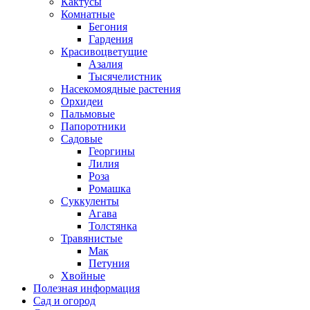
Кактусы
Комнатные
Бегония
Гардения
Красивоцветущие
Азалия
Тысячелистник
Насекомоядные растения
Орхидеи
Пальмовые
Папоротники
Садовые
Георгины
Лилия
Роза
Ромашка
Суккуленты
Агава
Толстянка
Травянистые
Мак
Петуния
Хвойные
Полезная информация
Сад и огород