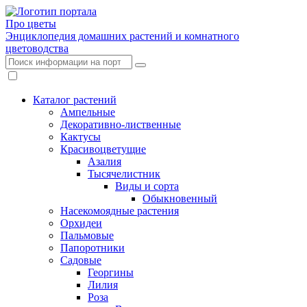
Про цветы
Энциклопедия домашних растений и комнатного
цветоводства
Каталог растений
Ампельные
Декоративно-лиственные
Кактусы
Красивоцветущие
Азалия
Тысячелистник
Виды и сорта
Обыкновенный
Насекомоядные растения
Орхидеи
Пальмовые
Папоротники
Садовые
Георгины
Лилия
Роза