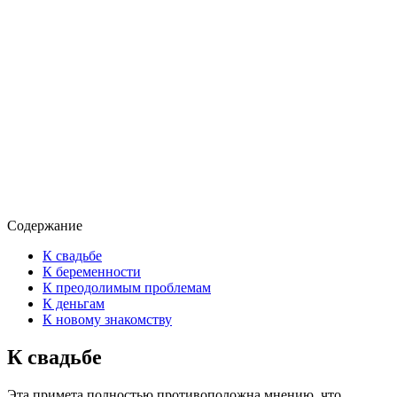
Содержание
К свадьбе
К беременности
К преодолимым проблемам
К деньгам
К новому знакомству
К свадьбе
Эта примета полностью противоположна мнению, что