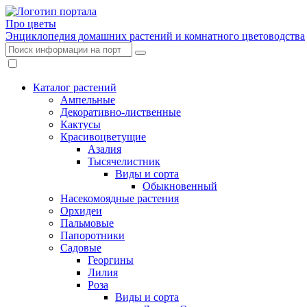
Про цветы
Энциклопедия домашних растений и комнатного цветоводства
Каталог растений
Ампельные
Декоративно-лиственные
Кактусы
Красивоцветущие
Азалия
Тысячелистник
Виды и сорта
Обыкновенный
Насекомоядные растения
Орхидеи
Пальмовые
Папоротники
Садовые
Георгины
Лилия
Роза
Виды и сорта