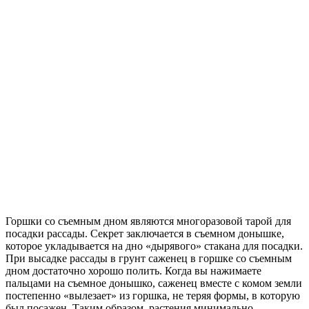
Горшки со съемным дном являются многоразовой тарой для
посадки рассады. Секрет заключается в съемном донышке,
которое укладывается на дно «дырявого» стакана для посадки.
При высадке рассады в грунт саженец в горшке со съемным
дном достаточно хорошо полить. Когда вы нажимаете
пальцами на съемное донышко, саженец вместе с комом земли
постепенно «вылезает» из горшка, не теряя формы, в которую
был посажен. Таким образом, растения минимально