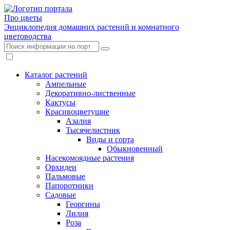
Про цветы
Энциклопедия домашних растений и комнатного
цветоводства
Каталог растений
Ампельные
Декоративно-лиственные
Кактусы
Красивоцветущие
Азалия
Тысячелистник
Виды и сорта
Обыкновенный
Насекомоядные растения
Орхидеи
Пальмовые
Папоротники
Садовые
Георгины
Лилия
Роза