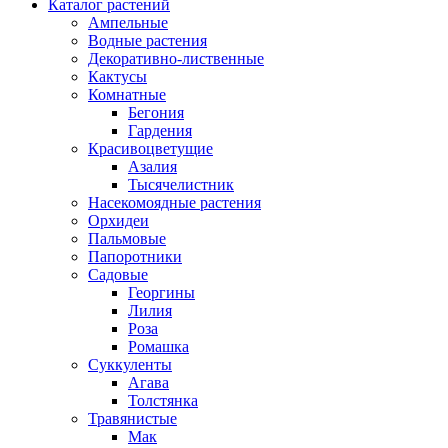
Каталог растений
Ампельные
Водные растения
Декоративно-лиственные
Кактусы
Комнатные
Бегония
Гардения
Красивоцветущие
Азалия
Тысячелистник
Насекомоядные растения
Орхидеи
Пальмовые
Папоротники
Садовые
Георгины
Лилия
Роза
Ромашка
Суккуленты
Агава
Толстянка
Травянистые
Мак