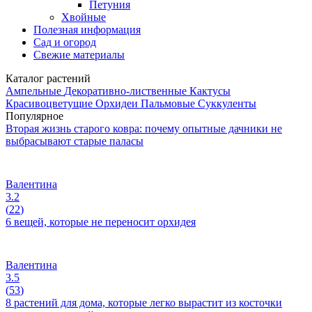
Петуния
Хвойные
Полезная информация
Сад и огород
Свежие материалы
Каталог растений
Ампельные
Декоративно-лиственные
Кактусы
Красивоцветущие
Орхидеи
Пальмовые
Суккуленты
Популярное
Вторая жизнь старого ковра: почему опытные дачники не
выбрасывают старые паласы
Валентина
3.2
(
22
)
6 вещей, которые не переносит орхидея
Валентина
3.5
(
53
)
8 растений для дома, которые легко вырастит из косточки