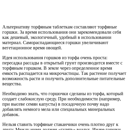
Альтернативу торфяным таблеткам составляют торфяные
горшки. За время использования они зарекомендовали себя
как дешевый, экологичный, удобный в использовании
материал. Самораспадающиеся горшки увеличивают
вегетационное время овощей.
Идея использования горшков из торфа очень проста:
пересадка рассады в открытый грунт производится вместе с
торфяным горшком. В земле через определенное время
емкость распадается на микрочастицы. Так растение получает
возможность расти и получить дополнительные питательные
вещества.
Необходимо знать, что горшочки сделаны из торфа, который
создает слабокислую среду. При необходимости (например,
при высеве семян капусты) в посадочную почву надо
добавлять немного мела или специальных минеральных
добавок.
Нельзя ставить торфяные стаканчики очень плотно друг к
другу. Между ними должен «гулять» воздух. Иначе горшки