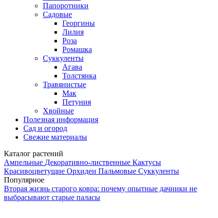
Папоротники
Садовые
Георгины
Лилия
Роза
Ромашка
Суккуленты
Агава
Толстянка
Травянистые
Мак
Петуния
Хвойные
Полезная информация
Сад и огород
Свежие материалы
Каталог растений
Ампельные
Декоративно-лиственные
Кактусы
Красивоцветущие
Орхидеи
Пальмовые
Суккуленты
Популярное
Вторая жизнь старого ковра: почему опытные дачники не
выбрасывают старые паласы