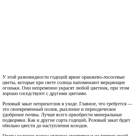
У этой разновидности годеций яркие оранжево-лососевые
цветы, которые при свете солнца напоминают мерцающие
огоньки. Они непременно украсят любой цветник, при этом
хорошо соседствуют с другими цветами.
Розовый закат неприхотлив в уходе. Главное, что требуется —
это своевременный полив, рыхление и периодическое
удобрение почвы. Лучше всего приобрести минеральные
подкормки. Как и другие сорта годеций, Розовый закат будет
обильно цвести до наступления холодов.
Цветы годеции всегда отлично смотрятся и не теряют своей