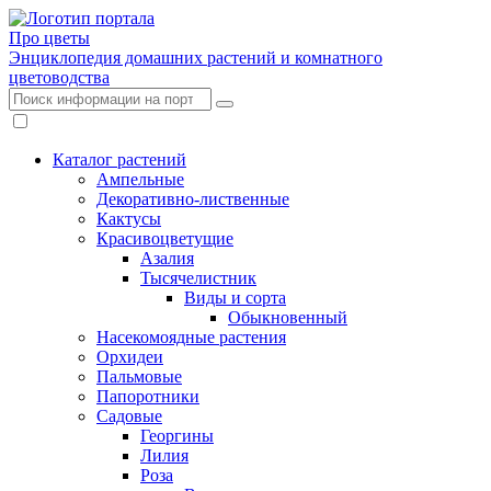
Про цветы
Энциклопедия домашних растений и комнатного
цветоводства
Каталог растений
Ампельные
Декоративно-лиственные
Кактусы
Красивоцветущие
Азалия
Тысячелистник
Виды и сорта
Обыкновенный
Насекомоядные растения
Орхидеи
Пальмовые
Папоротники
Садовые
Георгины
Лилия
Роза