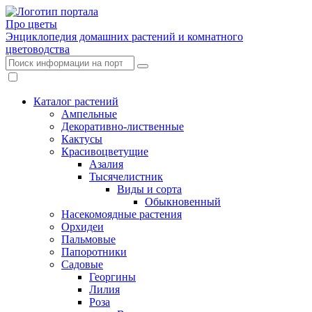
Про цветы
Энциклопедия домашних растений и комнатного
цветоводства
Каталог растений
Ампельные
Декоративно-лиственные
Кактусы
Красивоцветущие
Азалия
Тысячелистник
Виды и сорта
Обыкновенный
Насекомоядные растения
Орхидеи
Пальмовые
Папоротники
Садовые
Георгины
Лилия
Роза