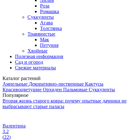
Лилия
Роза
Ромашка
Суккуленты
Агава
Толстянка
Травянистые
Мак
Петуния
Хвойные
Полезная информация
Сад и огород
Свежие материалы
Каталог растений
Ампельные
Декоративно-лиственные
Кактусы
Красивоцветущие
Орхидеи
Пальмовые
Суккуленты
Популярное
Вторая жизнь старого ковра: почему опытные дачники не
выбрасывают старые паласы
Валентина
3.2
(
22
)