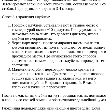
Затем срезают верхнюю часть глоксинии, оставляя около 1 см
стебля. Период зимовки длится 3-4 месяца.
Способы хранения клубней:
Горшок с клубнем устанавливают в темное место с
температурой около +10 градусов. Почву увлажняют
несколько раз за зиму. Это делается для того, чтобы
клубни не сморщились.
Через пару недель после отмирания наземной части
клубни вынимают из почвы, очищают от земли, кладут
в пакет с влажным песком или опилками и помещают в
прохладное место. Преимуществом этого способа
является то, что можно достать клубень и проверить его
состояние.
Маленькие клубни-первогодки можно хранить в
специальной тепличке. Для этого на дно пластикового
горшка или стакана кладут влажный мох, на него
помещают клубни. Накрывают крышкой. В такой
тепличке клубни не пересохнут.
После покоя, когда клубни начнут просыпаться, их помещают
в горшок со свежей землей и обеспечивают дальнейший уход.
Глоксиния подойдет даже начинающим цветоводам. Если