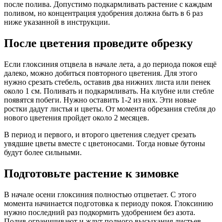
после полива. Допустимо подкармливать растение с каждым
поливом, но концентрация удобрения должна быть в 6 раз
ниже указанной в инструкции.
После цветения проведите обрезку
Если глоксиния отцвела в начале лета, а до периода покоя ещё
далеко, можно добиться повторного цветения. Для этого
нужно срезать стебель, оставив два нижних листа или пенек
около 1 см. Поливать и подкармливать. На клубне или стебле
появятся побеги. Нужно оставить 1-2 из них. Эти новые
ростки дадут листья и цветы. От момента обрезания стебля до
нового цветения пройдет около 2 месяцев.
В период и первого, и второго цветения следует срезать
увядшие цветы вместе с цветоносами. Тогда новые бутоны
будут более сильными.
Подготовьте растение к зимовке
В начале осени глоксиния полностью отцветает. С этого
момента начинается подготовка к периоду покоя. Глоксинию
нужно последний раз подкормить удобрением без азота.
Полив ограничивают и ждут полного высыхания листьев.