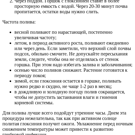
Через поддон. Горшок с глоксинией ставят в более
просторную емкость с водой. Через 20-30 минут почва
пропитается, остатки воды нужно слить.
Частота полива:
весной поливают по нарастающей, постепенно
увеличивая частоту;
летом, в период активного роста, поливают ежедневно
или через день. Если заметили, что верхний слой почвы
подсох, обильно смочите. Не допускайте пересыхания
земли, следите, чтобы она не отделялась от стенок
горшка. При этом надо избегать залива и заболачивания;
осенью число поливов снижают. Растение готовится к
периоду покоя;
зимой, если глоксиния остается в горшке, поливать
нужно редко и скудно, не чаще 1-2 раз в месяц;
в дождливую и холодную погоду полив сокращается,
чтобы не допустить застаивания влаги и гниения
корневой системы.
Для полива лучше всего подойдут утренние часы. Днем эта
процедура нежелательна, так как при активном солнце
политая глоксиния получит ожоги. Увлажнение перед ночным
снижением температуры может привести к развитию
грибковой инфекции.