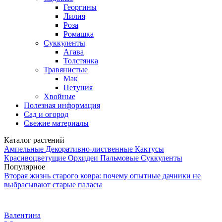
Георгины
Лилия
Роза
Ромашка
Суккуленты
Агава
Толстянка
Травянистые
Мак
Петуния
Хвойные
Полезная информация
Сад и огород
Свежие материалы
Каталог растений
Ампельные
Декоративно-лиственные
Кактусы
Красивоцветущие
Орхидеи
Пальмовые
Суккуленты
Популярное
Вторая жизнь старого ковра: почему опытные дачники не
выбрасывают старые паласы
Валентина