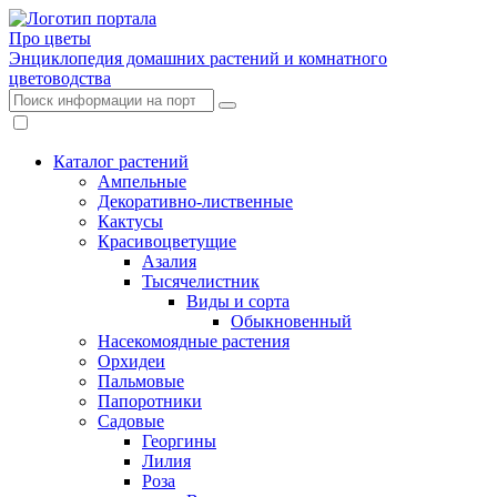
Про цветы
Энциклопедия домашних растений и комнатного
цветоводства
Каталог растений
Ампельные
Декоративно-лиственные
Кактусы
Красивоцветущие
Азалия
Тысячелистник
Виды и сорта
Обыкновенный
Насекомоядные растения
Орхидеи
Пальмовые
Папоротники
Садовые
Георгины
Лилия
Роза