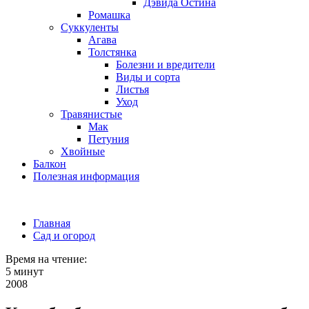
Дэвида Остина
Ромашка
Суккуленты
Агава
Толстянка
Болезни и вредители
Виды и сорта
Листья
Уход
Травянистые
Мак
Петуния
Хвойные
Балкон
Полезная информация
Главная
Сад и огород
Время на чтение:
5 минут
2008