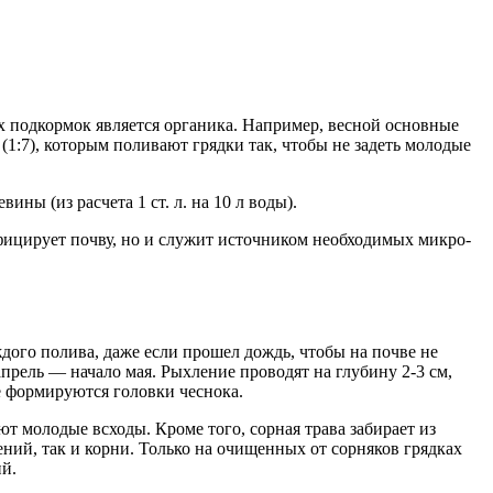
х подкормок является органика. Например, весной основные
1:7), которым поливают грядки так, чтобы не задеть молодые
ны (из расчета 1 ст. л. на 10 л воды).
ицирует почву, но и служит источником необходимых микро-
дого полива, даже если прошел дождь, чтобы на почве не
прель — начало мая. Рыхление проводят на глубину 2-3 см,
е формируются головки чеснока.
т молодые всходы. Кроме того, сорная трава забирает из
ний, так и корни. Только на очищенных от сорняков грядках
ий.