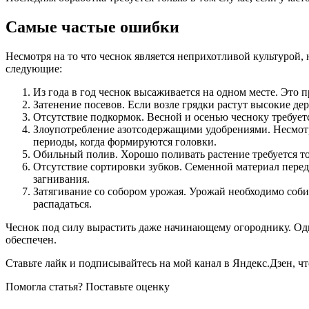
Самые частые ошибки
Несмотря на то что чеснок является неприхотливой культурой,
следующие:
Из года в год чеснок высаживается на одном месте. Это 
Затенение посевов. Если возле грядки растут высокие дер
Отсутствие подкормок. Весной и осенью чесноку требует
Злоупотребление азотсодержащими удобрениями. Несмотря
периоды, когда формируются головки.
Обильный полив. Хорошо поливать растение требуется тол
Отсутствие сортировки зубков. Семенной материал перед
загнивания.
Затягивание со собором урожая. Урожай необходимо собир
распадаться.
Чеснок под силу вырастить даже начинающему огороднику. Одн
обеспечен.
Ставьте лайк и подписывайтесь на мой канал в Яндекс.Дзен, ч
Помогла статья? Поставьте оценку