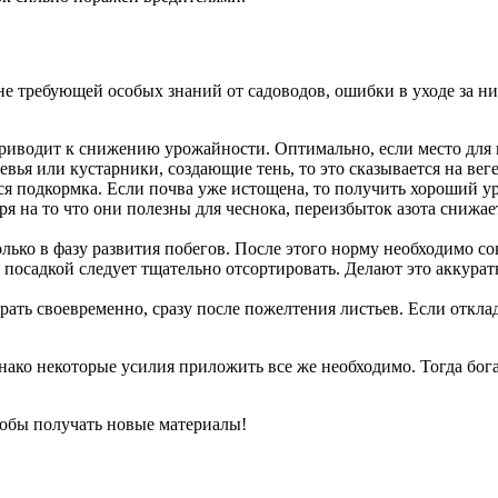
 не требующей особых знаний от садоводов, ошибки в уходе за 
приводит к снижению урожайности. Оптимально, если место для в
евья или кустарники, создающие тень, то это сказывается на вег
ся подкормка. Если почва уже истощена, то получить хороший ур
 на то что они полезны для чеснока, переизбыток азота снижает
ько в фазу развития побегов. После этого норму необходимо сок
 посадкой следует тщательно отсортировать. Делают это аккурат
ать своевременно, сразу после пожелтения листьев. Если отклад
ако некоторые усилия приложить все же необходимо. Тогда бог
тобы получать новые материалы!