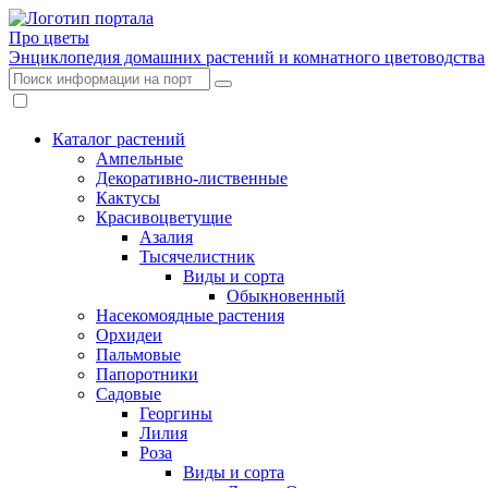
Про цветы
Энциклопедия домашних растений и комнатного цветоводства
Каталог растений
Ампельные
Декоративно-лиственные
Кактусы
Красивоцветущие
Азалия
Тысячелистник
Виды и сорта
Обыкновенный
Насекомоядные растения
Орхидеи
Пальмовые
Папоротники
Садовые
Георгины
Лилия
Роза
Виды и сорта