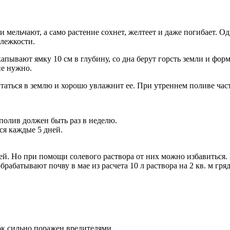
ки мельчают, а само растение сохнет, желтеет и даже погибает. 
 лежкости.
апывают ямку 10 см в глубину, со дна берут горсть земли и форм
не нужно.
итаться в землю и хорошо увлажнит ее. При утреннем поливе част
полив должен быть раз в неделю.
ся каждые 5 дней.
ей. Но при помощи солевого раствора от них можно избавиться
абатывают почву в мае из расчета 10 л раствора на 2 кв. м гря
ток сильно поражен вредителями.