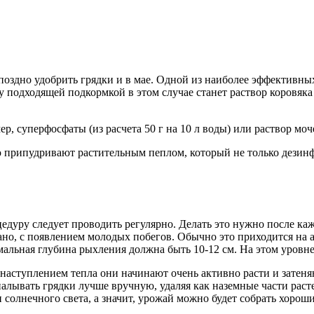
поздно удобрить грядки и в мае. Одной из наиболее эффективны
подходящей подкормкой в этом случае станет раствор коровяка (
суперфосфаты (из расчета 50 г на 10 л воды) или раствор мочеви
 припудривают растительным пеплом, который не только дезинф
дуру следует проводить регулярно. Делать это нужно после каж
но, с появлением молодых побегов. Обычно это приходится на а
мальная глубина рыхления должна быть 10-12 см. На этом уровн
 наступлением тепла они начинают очень активно расти и затеняю
лывать грядки лучше вручную, удаляя как наземные части расте
 солнечного света, а значит, урожай можно будет собрать хорош