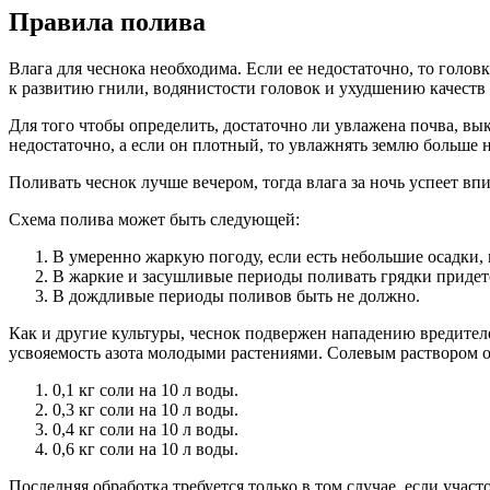
Правила полива
Влага для чеснока необходима. Если ее недостаточно, то голов
к развитию гнили, водянистости головок и ухудшению качеств
Для того чтобы определить, достаточно ли увлажена почва, вык
недостаточно, а если он плотный, то увлажнять землю больше 
Поливать чеснок лучше вечером, тогда влага за ночь успеет вп
Схема полива может быть следующей:
В умеренно жаркую погоду, если есть небольшие осадки, 
В жаркие и засушливые периоды поливать грядки придет
В дождливые периоды поливов быть не должно.
Как и другие культуры, чеснок подвержен нападению вредител
усвояемость азота молодыми растениями. Солевым раствором обр
0,1 кг соли на 10 л воды.
0,3 кг соли на 10 л воды.
0,4 кг соли на 10 л воды.
0,6 кг соли на 10 л воды.
Последняя обработка требуется только в том случае, если учас