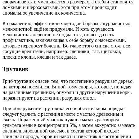
сворачивается и уменьшается в размерах, а стебли становятся
ломкими и шероховатыми, хотя при этом происходит
аномальное увеличение их количества.
К сожалению, эффективных методов борьбы с курчавостью
мелколистной ещё не придумали. И хоть курчавость
мелколистная лечению не поддаются, но всегда есть
профилактика, заключающая в себе борьбу с насекомыми,
которые переносят болезнь. Во главе этого списка стоят все
сосущие вредители, например: слепняки, тля, щитовки,
плоские клопы, клещи и так далее.
Трутовик
Гриб-трутовик опасен тем, что постепенно разрушает дерево,
на котором поселился. Виной тому споры, которые, попадая
на различные трещинки, опухоли и другие нарушения коры,
паразитируют на растении, разрушая ствол.
При обнаружении трутовика его в обязательном порядке
следует удалить с растения вместе с частью древесины и
сжечь. Пораженный участок нужно смазать раствором
сульфата меди в концентрации 5%, а затем аккуратно замазать
специализированной смесью, в состав которой входят:
глиняная порода, коровий навоз и известняк в соотношении