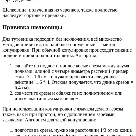
Шелковица, полученная из черенков, также полностью
наследует сортовые признаки.
Прививка шелковицы
Для тутовника подходит, без исключения, всё множество
методов привития, но наиболее популярный — метод
копулировки. При обычной копулировке происходит слияние
подвои и привои одной толщины. Алгоритм:
сделайте на подвое и привое косые срезы между двумя
почками, длиной с четыре диаметра растений (пример:
если D = 1,6 см, то нужно произвести следующее
действие: 1,6 * 4. Отсюда получается, что длина срезов =
6,4 см);
совместите срезы и обвяжите их полиэтиленом или
иным эластичным материалом.
При использовании копулировки с язычком делают срезы
также, как и при простой, но с дополнением зарезами-
язычками. Алгоритм для такой копулировки:
подготовив срезы, нужно на расстоянии 1/3 от их конца
сделать зарез до центра. Вниз — на подвое и вверх — на