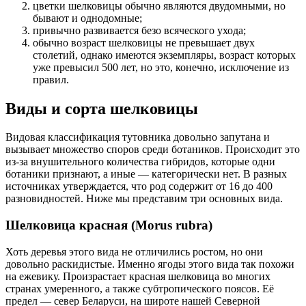
цветки шелковицы обычно являются двудомными, но
бывают и однодомные;
привычно развивается безо всяческого ухода;
обычно возраст шелковицы не превышает двух
столетий, однако имеются экземпляры, возраст которых
уже превысил 500 лет, но это, конечно, исключение из
правил.
Виды и сорта шелковицы
Видовая классификация тутовника довольно запутана и
вызывает множество споров среди ботаников. Происходит это
из-за внушительного количества гибридов, которые одни
ботаники признают, а иные — категорически нет. В разных
источниках утверждается, что род содержит от 16 до 400
разновидностей. Ниже мы представим три основных вида.
Шелковица красная (Morus rubra)
Хоть деревья этого вида не отличились ростом, но они
довольно раскидистые. Именно ягоды этого вида так похожи
на ежевику. Произрастает красная шелковица во многих
странах умеренного, а также субтропического поясов. Её
предел — север Беларуси, на широте нашей Северной