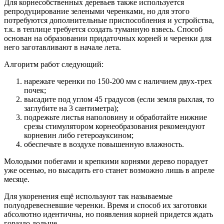
Для корнесобственных деревьев также используется
репродуцирование зелеными черенками, но для этого
потребуются дополнительные приспособления и устройства,
т.к. в теплице требуется создать туманную взвесь. Способ
основан на образовании придаточных корней и черенки для
него заготавливают в начале лета.
Алгоритм работ следующий:
нарежьте черенки по 150-200 мм с наличием двух-трех
почек;
высадите под углом 45 градусов (если земля рыхлая, то
заглубите на 3 сантиметра);
подрежьте листья наполовину и обработайте нижние
срезы стимулятором корнеобразования рекомендуют
корневин либо гетероауксином;
обеспечьте в воздухе повышенную влажность.
Молодыми побегами и крепкими корнями дерево порадует
уже осенью, но высадить его станет возможно лишь в апреле
месяце.
Для укоренения ещё используют так называемые
полуодревесневшие черенки. Время и способ их заготовки
абсолютно идентичны, но появления корней придется ждать
гораздо дольше.