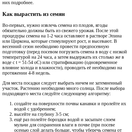
них подробнее.
Как вырастить из семян
Во-первых, нужно извлечь семена из плодов, ягоды
обязательно должны быть из свежего урожая. После этой
процедуры семена на 1-2 часа оставляют в растворе Эпина
или Циркона, которые стимулируют рост, и высевают. В
весенний сезон необходимо провести предпосевную
подготовку (перед посевом погрузить семена в воду с низкой
температурой на 24 часа, а затем выдержать их столько же в
воде с t = 51-54 oC) или стратификацию (одновременное
влияние холода и влажности), проводить её необходимо на
протяжении 4-8 недель.
Для места посадки следует выбрать ничем не затемненный
участок. Растению необходимо много солнца. После выбора
подходящего места следуйте следующему алгоритму:
создайте на поверхности почвы канавки и пролейте их
водой с удобрением;
высейте на глубину 3-5 см;
ещё раз полейте бороздки водой и засыпьте слоем
мульчи для сохранения влаги в почве (при посеве
осенью слой делать больше, чтобы уберечь семена от