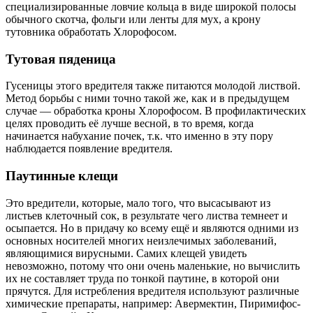
специализированные ловчие кольца в виде широкой полосы
обычного скотча, фольги или ленты для мух, а крону
тутовника обработать Хлорофосом.
Тутовая пяденица
Гусеницы этого вредителя также питаются молодой листвой.
Метод борьбы с ними точно такой же, как и в предыдущем
случае — обработка кроны Хлорофосом. В профилактических
целях проводить её лучше весной, в то время, когда
начинается набухание почек, т.к. что именно в эту пору
наблюдается появление вредителя.
Паутинные клещи
Это вредители, которые, мало того, что высасывают из
листьев клеточный сок, в результате чего листва темнеет и
осыпается. Но в придачу ко всему ещё и являются одними из
основных носителей многих неизлечимых заболеваний,
являющимися вирусными. Самих клещей увидеть
невозможно, потому что они очень маленькие, но вычислить
их не составляет труда по тонкой паутине, в которой они
прячутся. Для истребления вредителя используют различные
химические препараты, например: Авермектин, Пиримифос-