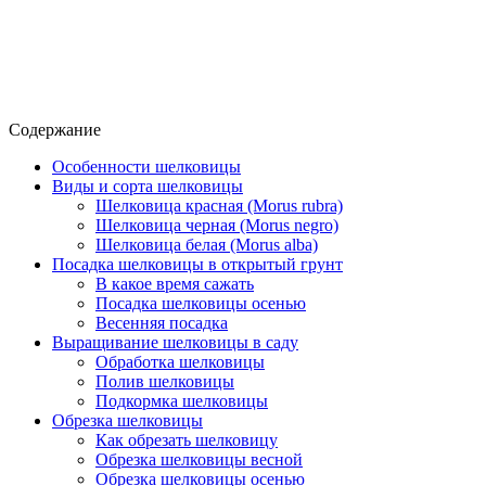
Содержание
Особенности шелковицы
Виды и сорта шелковицы
Шелковица красная (Morus rubra)
Шелковица черная (Morus negro)
Шелковица белая (Morus alba)
Посадка шелковицы в открытый грунт
В какое время сажать
Посадка шелковицы осенью
Весенняя посадка
Выращивание шелковицы в саду
Обработка шелковицы
Полив шелковицы
Подкормка шелковицы
Обрезка шелковицы
Как обрезать шелковицу
Обрезка шелковицы весной
Обрезка шелковицы осенью