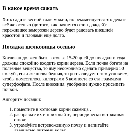
В какое время сажать
Хоть садить весной тоже можно, но рекомендуется это делать
всё же осенью (до того, как начнется сезон дождей):
пережившее заморозки дерево будет радовать внешней
красотой и плодами еще долго.
Посадка шелковицы осенью
Котлован должен быть готов за 15-20 дней до посадки и туда
должны спокойно входить корни дерева. Если почва богата на
полезные вещества, то яму необходимо сделать примерно 50
см.куб., если же почва бедная, то рыть следует с тем условием,
чтобы поместилось килограмм 5 компоста со ста граммами
суперфосфата. После внесения, удобрение нужно присыпать
почвой.
Алгоритм посадки:
поместите в котлован корни саженца ,
расправьте их и прикопайте, периодически встряхивая
ствол;
утрамбуйте встревоженную почву и напитайте
двадцатью литрами воды;