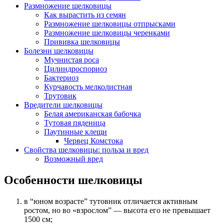
Размножение шелковицы
Как вырастить из семян
Размножение шелковицы отпрысками
Размножение шелковицы черенками
Прививка шелковицы
Болезни шелковицы
Мучнистая роса
Цилиндроспориоз
Бактериоз
Курчавость мелколистная
Трутовик
Вредители шелковицы
Белая американская бабочка
Тутовая пяденица
Паутинные клещи
Червец Комстока
Свойства шелковицы: польза и вред
Возможный вред
Особенности шелковицы
в “юном возрасте” тутовник отличается активным
ростом, но во «взрослом” — высота его не превышает
1500 см;