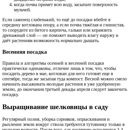
когда почва примет всю воду, засыпьте поверхность
мульчей.
Если саженец слабенький, то ещё до посадки вбейте в
середину котлована опору, а если почва тяжёлая и глинистая,
то соорудите из битого кирпича, гальки или керамзита
дренажный слой — он поможет выводить влагу наружу и
даёт растениям возможность нормально дышать.
Весенняя посадка
Правила и алгоритмы осенней и весенней посадки
практически одинаковы, отличие лишь в том, что, чтобы
посадить дерево в мае, котлован для него готовят еще в
сентябре, тогда же засыпая туда компост. Весной можно смело
начинать высаживать молодые растения в уже удобренную
землю, до окончания третьей декады апреля следует закончить
посадку.
Выращивание шелковицы в саду
Регулярный полив, уборка сорняков, опрыскивания и
рыхление земли вокруг ствола требуются тутовнику только в
молодом возрасте. После того, как растению исполнится 3-4