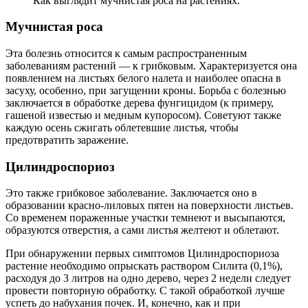
Как выглядит мучнистая роса на растениях.
Мучнистая роса
Эта болезнь относится к самым распространенным
заболеваниям растений — к грибковым. Характеризуется она
появлением на листьях белого налета и наиболее опасна в
засуху, особенно, при загущении кроны. Борьба с болезнью
заключается в обработке дерева фунгицидом (к примеру,
гашеной известью и медным купоросом). Советуют также
каждую осень сжигать облетевшие листья, чтобы
предотвратить заражение.
Цилиндроспориоз
Это также грибковое заболевание. Заключается оно в
образовании красно-лиловых пятен на поверхности листьев.
Со временем пораженные участки темнеют и высыпаются,
образуются отверстия, а сами листья желтеют и облетают.
При обнаружении первых симптомов Цилиндроспориоза
растение необходимо опрыскать раствором Силита (0,1%),
расходуя до 3 литров на одно дерево, через 2 недели следует
провести повторную обработку. С такой обработкой лучше
успеть до набухания почек. И, конечно, как и при