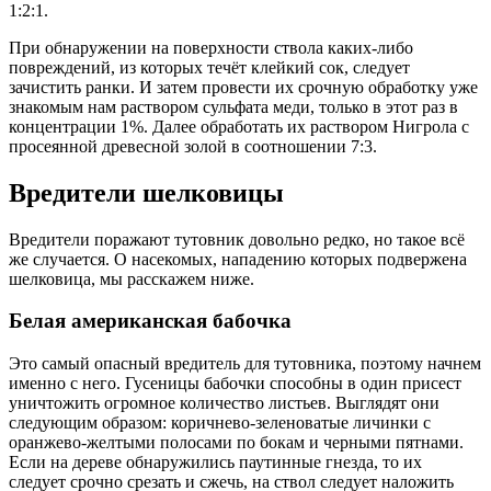
1:2:1.
При обнаружении на поверхности ствола каких-либо
повреждений, из которых течёт клейкий сок, следует
зачистить ранки. И затем провести их срочную обработку уже
знакомым нам раствором сульфата меди, только в этот раз в
концентрации 1%. Далее обработать их раствором Нигрола с
просеянной древесной золой в соотношении 7:3.
Вредители шелковицы
Вредители поражают тутовник довольно редко, но такое всё
же случается. О насекомых, нападению которых подвержена
шелковица, мы расскажем ниже.
Белая американская бабочка
Это самый опасный вредитель для тутовника, поэтому начнем
именно с него. Гусеницы бабочки способны в один присест
уничтожить огромное количество листьев. Выглядят они
следующим образом: коричнево-зеленоватые личинки с
оранжево-желтыми полосами по бокам и черными пятнами.
Если на дереве обнаружились паутинные гнезда, то их
следует срочно срезать и сжечь, на ствол следует наложить