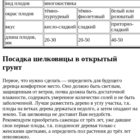
вид плодов
многокостянка
тёмно-
тёмно-
белый или
окрас плодов
пурпурный
фиолетовый
розоватый
приторно-
вкус
кисло-сладкий
сладкий
сладкий
длина плодов,
20-30
20-50
40-50
мм
Посадка шелковицы в открытый
грунт
Первое, что нужно сделать — определить для будущего
деревца комфортное место. Оно должно быть светлым,
защищенным от ветров, почва должна быть достаточной
влажности, содержать умеренное количество солей и не быть
заболоченной. Лучше разместить дерево в углу участка, т.к.
плоды на ветках дерева держаться недолго, а затем опадают на
землю. Так шелковица не доставит Вам неудобств.
Рекомендуем приобретать саженцы от трёх лет, уже давшие
свои первые плоды, т.к. плодоносят деревья только с
женскими цветками, а определить пол растения до трёх лет
невозможно.