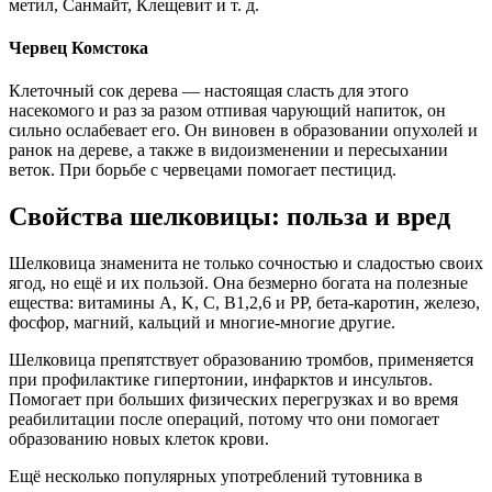
метил, Санмайт, Клещевит и т. д.
Червец Комстока
Клеточный сок дерева — настоящая сласть для этого
насекомого и раз за разом отпивая чарующий напиток, он
сильно ослабевает его. Он виновен в образовании опухолей и
ранок на дереве, а также в видоизменении и пересыхании
веток. При борьбе с червецами помогает пестицид.
Свойства шелковицы: польза и вред
Шелковица знаменита не только сочностью и сладостью своих
ягод, но ещё и их пользой. Она безмерно богата на полезные
ещества: витамины A, K, C, В1,2,6 и РР, бета-каротин, железо,
фосфор, магний, кальций и многие-многие другие.
Шелковица препятствует образованию тромбов, применяется
при профилактике гипертонии, инфарктов и инсультов.
Помогает при больших физических перегрузках и во время
реабилитации после операций, потому что они помогает
образованию новых клеток крови.
Ещё несколько популярных употреблений тутовника в