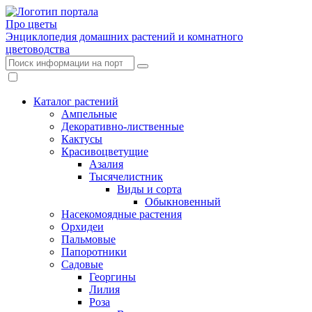
Про цветы
Энциклопедия домашних растений и комнатного
цветоводства
Каталог растений
Ампельные
Декоративно-лиственные
Кактусы
Красивоцветущие
Азалия
Тысячелистник
Виды и сорта
Обыкновенный
Насекомоядные растения
Орхидеи
Пальмовые
Папоротники
Садовые
Георгины
Лилия
Роза