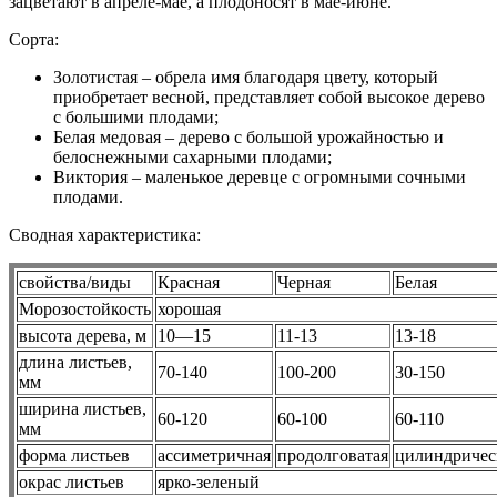
зацветают в апреле-мае, а плодоносят в мае-июне.
Сорта:
Золотистая – обрела имя благодаря цвету, который
приобретает весной, представляет собой высокое дерево
с большими плодами;
Белая медовая – дерево с большой урожайностью и
белоснежными сахарными плодами;
Виктория – маленькое деревце с огромными сочными
плодами.
Сводная характеристика:
свойства/виды
Красная
Черная
Белая
Морозостойкость
хорошая
высота дерева, м
10—15
11-13
13-18
длина листьев,
70-140
100-200
30-150
мм
ширина листьев,
60-120
60-100
60-110
мм
форма листьев
ассиметричная
продолговатая
цилиндричес
окрас листьев
ярко-зеленый