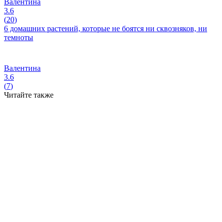
Валентина
3.6
(
20
)
6 домашних растений, которые не боятся ни сквозняков, ни
темноты
Валентина
3.6
(
7
)
Читайте также