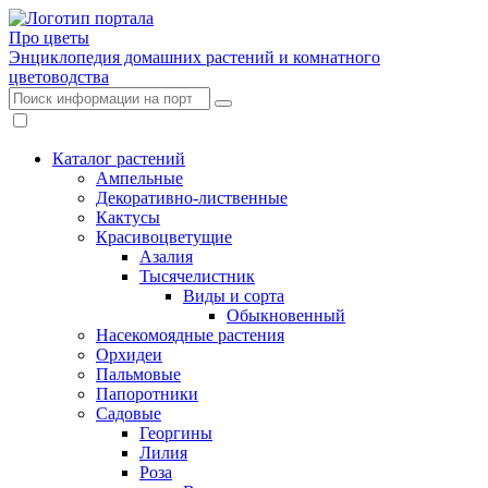
Про цветы
Энциклопедия домашних растений и комнатного
цветоводства
Каталог растений
Ампельные
Декоративно-лиственные
Кактусы
Красивоцветущие
Азалия
Тысячелистник
Виды и сорта
Обыкновенный
Насекомоядные растения
Орхидеи
Пальмовые
Папоротники
Садовые
Георгины
Лилия
Роза