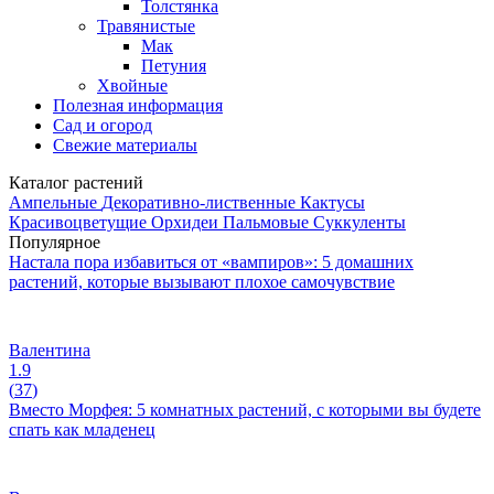
Толстянка
Травянистые
Мак
Петуния
Хвойные
Полезная информация
Сад и огород
Свежие материалы
Каталог растений
Ампельные
Декоративно-лиственные
Кактусы
Красивоцветущие
Орхидеи
Пальмовые
Суккуленты
Популярное
Настала пора избавиться от «вампиров»: 5 домашних
растений, которые вызывают плохое самочувствие
Валентина
1.9
(
37
)
Вместо Морфея: 5 комнатных растений, с которыми вы будете
спать как младенец