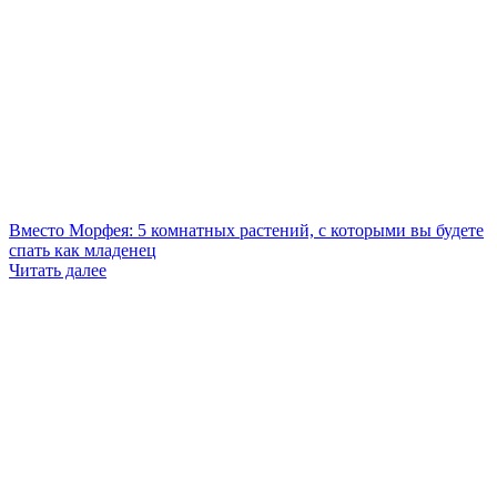
Вместо Морфея: 5 комнатных растений, с которыми вы будете
спать как младенец
Читать далее