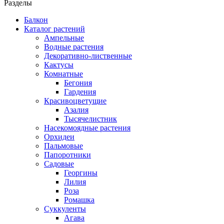
Разделы
Балкон
Каталог растений
Ампельные
Водные растения
Декоративно-лиственные
Кактусы
Комнатные
Бегония
Гардения
Красивоцветущие
Азалия
Тысячелистник
Насекомоядные растения
Орхидеи
Пальмовые
Папоротники
Садовые
Георгины
Лилия
Роза
Ромашка
Суккуленты
Агава