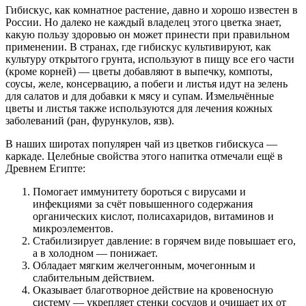
Гибискус, как комнатное растение, давно и хорошо известен в
России. Но далеко не каждый владелец этого цветка знает,
какую пользу здоровью он может принести при правильном
применении. В странах, где гибискус культивируют, как
культуру открытого грунта, используют в пищу все его части
(кроме корней) — цветы добавляют в выпечку, компоты,
соусы, желе, консервацию, а побеги и листья идут на зелень
для салатов и для добавки к мясу и супам. Измельчённые
цветы и листья также используются для лечения кожных
заболеваний (ран, фурункулов, язв).
В наших широтах популярен чай из цветков гибискуса —
каркаде. Целебные свойства этого напитка отмечали ещё в
Древнем Египте:
Помогает иммунитету бороться с вирусами и
инфекциями за счёт повышенного содержания
органических кислот, полисахаридов, витаминов и
микроэлементов.
Стабилизирует давление: в горячем виде повышает его,
а в холодном — понижает.
Обладает мягким желчегонным, мочегонным и
слабительным действием.
Оказывает благотворное действие на кровеносную
систему — укрепляет стенки сосудов и очищает их от