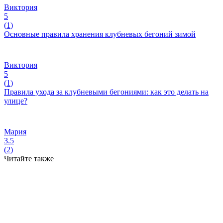
Виктория
5
(
1
)
Основные правила хранения клубневых бегоний зимой
Виктория
5
(
1
)
Правила ухода за клубневыми бегониями: как это делать на
улице?
Мария
3.5
(
2
)
Читайте также