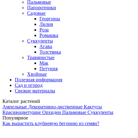
Пальмовые
Папоротники
Садовые
Георгины
Лилия
Роза
Ромашка
Суккуленты
Агава
Толстянка
Травянистые
Мак
Петуния
Хвойные
Полезная информация
Сад и огород
Свежие материалы
Каталог растений
Ампельные
Декоративно-лиственные
Кактусы
Красивоцветущие
Орхидеи
Пальмовые
Суккуленты
Популярное
Как вырастить клубневую бегонию из семян?