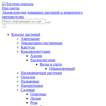
Про цветы
Энциклопедия домашних растений и комнатного
цветоводства
Каталог растений
Ампельные
Декоративно-лиственные
Кактусы
Красивоцветущие
Азалия
Тысячелистник
Виды и сорта
Обыкновенный
Насекомоядные растения
Орхидеи
Пальмовые
Папоротники
Садовые
Георгины
Лилия
Роза