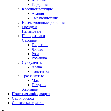
Бегония
Гардения
Красивоцветущие
Азалия
Тысячелистник
Насекомоядные растения
Орхидеи
Пальмовые
Папоротники
Садовые
Георгины
Лилия
Роза
Ромашка
Суккуленты
Агава
Толстянка
Травянистые
Мак
Петуния
Хвойные
Полезная информация
Сад и огород
Свежие материалы