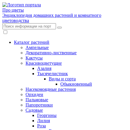
Про цветы
Энциклопедия домашних растений и комнатного
цветоводства
Каталог растений
Ампельные
Декоративно-лиственные
Кактусы
Красивоцветущие
Азалия
Тысячелистник
Виды и сорта
Обыкновенный
Насекомоядные растения
Орхидеи
Пальмовые
Папоротники
Садовые
Георгины
Лилия
Роза