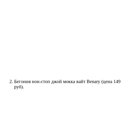
Бегония нон-стоп джой мокка вайт Benary (цена 149
руб).