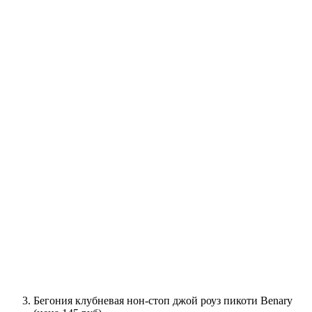
Бегония клубневая нон-стоп джой роуз пикоти Benary