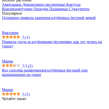
Каталог растений
Ампельные
Декоративно-лиственные
Кактусы
Красивоцветущие
Орхидеи
Пальмовые
Суккуленты
Популярное
Основные правила хранения клубневых бегоний зимой
Виктория
5
(
1
)
Правила ухода за клубневыми бегониями: как это делать на
улице?
Мария
3.5
(
2
)
Все способы размножения клубневых бегоний при
выращивании на улице
Мария
5
(
1
)
Читайте также