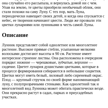
она случайно его рассыпала, и вернулась домой ни с чем.
Упав на землю, те цветы приобрели необычный облик, они
стали похожи на саму Луну. С тех пор, мать Луна,
периодически навещает своих детей, и когда она спускается с
небес, ее творения начинают цвести. Люди же прозвали эти
цветки лунариями или лунниками в честь самой Луны.
Описание
Лунник представляет собой однолетнее или многолетнее
растение. Высокие прямые стебли, усыпанные мелкими
волосками достигают высоты в 90 см. Растение имеет
интересное строение листвы. Она расположена в очередном
порядке: нижние — черешковые, зубчатые, верхние —
сидячие. Цветет лунария душистыми цветками, которые в
процессе формирования собираются в небольшие соцветия.
Цветки могут иметь белый, лиловый либо сиреневый окрас.
Плод — крупный стручок по своей форме напоминающий
луну, с полупрозрачными стенками. Как однолетний так и
многолетний вид Лунника может обитать практически везде.
Они прекрасно растут в садах, парках и приусадебных
участках.