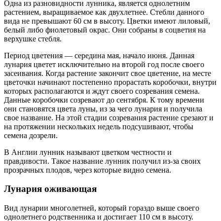
Одна из разновидности лунника, является однолетним
растением, выращиваемое как двухлетнее. Стебли данного
вида не превышают 60 см в высоту. Цветки имеют лиловый,
белый либо фиолетовый окрас. Они собраны в соцветия на
верхушке стебля.
Период цветения — середина мая, начало июня. Данная
лунария цветет исключительно на второй год после своего
засеивания. Когда растение закончит свое цветение, на месте
цветочки начинают постепенно прорастать коробочки, внутри
которых располагаются и ждут своего созревания семена.
Данные коробочки созревают до сентября. К тому времени
они становятся цвета луны, из за чего лунария и получила
свое название. На этой стадии созревания растение срезают и
на протяжении нескольких недель подсушивают, чтобы
семена дозрели.
В Англии лунник называют цветком честности и
правдивости. Такое название лунник получил из-за своих
прозрачных плодов, через которые видно семена.
Лунария оживающая
Вид лунарии многолетней, который гораздо выше своего
однолетнего родственника и достигает 110 см в высоту.