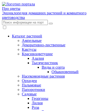
Про цветы
Энциклопедия домашних растений и комнатного
цветоводства
Каталог растений
Ампельные
Декоративно-лиственные
Кактусы
Красивоцветущие
Азалия
Тысячелистник
Виды и сорта
Обыкновенный
Насекомоядные растения
Орхидеи
Пальмовые
Папоротники
Садовые
Георгины
Лилия
Роза