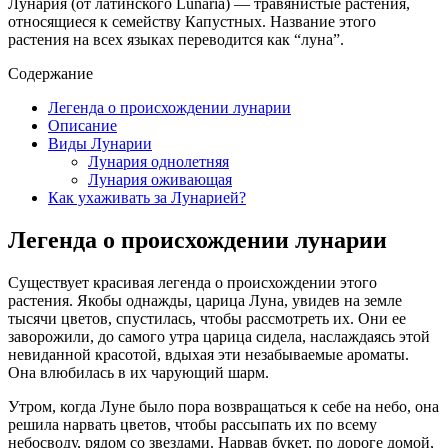
Лунария (от латинского Lunaria) — травянистые растения,
относящиеся к семейству Капустных. Название этого
растения на всех языках переводится как “луна”.
Содержание
Легенда о происхождении лунарии
Описание
Виды Лунарии
Лунария однолетняя
Лунария оживающая
Как ухаживать за Лунарией?
Легенда о происхождении лунарии
Существует красивая легенда о происхождении этого
растения. Якобы однажды, царица Луна, увидев на земле
тысячи цветов, спустилась, чтобы рассмотреть их. Они ее
заворожили, до самого утра царица сидела, наслаждаясь этой
невиданной красотой, вдыхая эти незабываемые ароматы.
Она влюбилась в их чарующий шарм.
Утром, когда Луне было пора возвращаться к себе на небо, она
решила нарвать цветов, чтобы рассыпать их по всему
небосводу, рядом со звездами. Нарвав букет, по дороге домой,