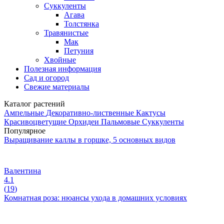
Суккуленты
Агава
Толстянка
Травянистые
Мак
Петуния
Хвойные
Полезная информация
Сад и огород
Свежие материалы
Каталог растений
Ампельные
Декоративно-лиственные
Кактусы
Красивоцветущие
Орхидеи
Пальмовые
Суккуленты
Популярное
Выращивание каллы в горшке, 5 основных видов
Валентина
4.1
(
19
)
Комнатная роза: нюансы ухода в домашних условиях