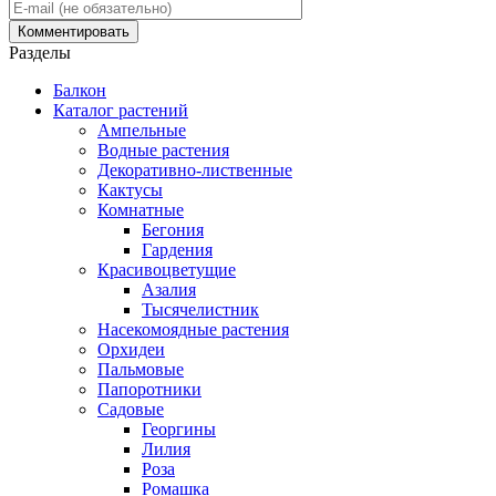
Разделы
Балкон
Каталог растений
Ампельные
Водные растения
Декоративно-лиственные
Кактусы
Комнатные
Бегония
Гардения
Красивоцветущие
Азалия
Тысячелистник
Насекомоядные растения
Орхидеи
Пальмовые
Папоротники
Садовые
Георгины
Лилия
Роза
Ромашка