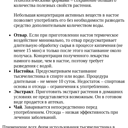
технологическими формами – сохранение большего
количества полезных свойств растения.
Небольшая концентрация активных веществ в настое
позволяет употреблять его без необходимости разводить
средство дополнительным количеством воды.
Отвар
. Если при приготовлении настоя термическое
воздействие минимально, то отвар предусматривает
длительную обработку сырья в процессе кипячения (не
менее 15 мин) и только после этого настаивание около
получаса. Концентрация полученного лекарства
намного выше, чем в настое, поэтому требует
разведения с водой.
Настойка
. Предусматриваем настаивание
тысячелистника в спирте или водке. Процедура
длительная – не менее 10 суток. Недостаток – спиртовая
основа и отсюда – ограничения к употреблению.
Экстракт
. Приготовить экстракт растения в домашних
условиях не представляется возможным. Он в готовом
виде продается в аптеках.
Чай
. Заваривается непосредственно перед
употреблением. Отсюда – низкая эффективность при
лечении заболеваний.
Применение всех форм использования тысячелистника в