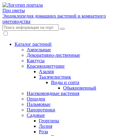
Про цветы
Энциклопедия домашних растений и комнатного
цветоводства
Каталог растений
Ампельные
Декоративно-лиственные
Кактусы
Красивоцветущие
Азалия
Тысячелистник
Виды и сорта
Обыкновенный
Насекомоядные растения
Орхидеи
Пальмовые
Папоротники
Садовые
Георгины
Лилия
Роза