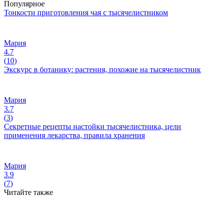
Популярное
Тонкости приготовления чая с тысячелистником
Мария
4.7
(
10
)
Экскурс в ботанику: растения, похожие на тысячелистник
Мария
3.7
(
3
)
Секретные рецепты настойки тысячелистника, цели
применения лекарства, правила хранения
Мария
3.9
(
7
)
Читайте также