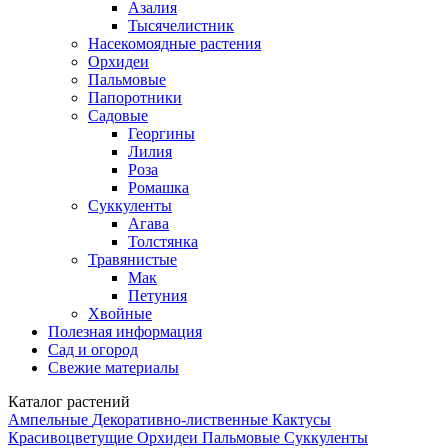
Азалия
Тысячелистник
Насекомоядные растения
Орхидеи
Пальмовые
Папоротники
Садовые
Георгины
Лилия
Роза
Ромашка
Суккуленты
Агава
Толстянка
Травянистые
Мак
Петуния
Хвойные
Полезная информация
Сад и огород
Свежие материалы
Каталог растений
Ампельные
Декоративно-лиственные
Кактусы
Красивоцветущие
Орхидеи
Пальмовые
Суккуленты