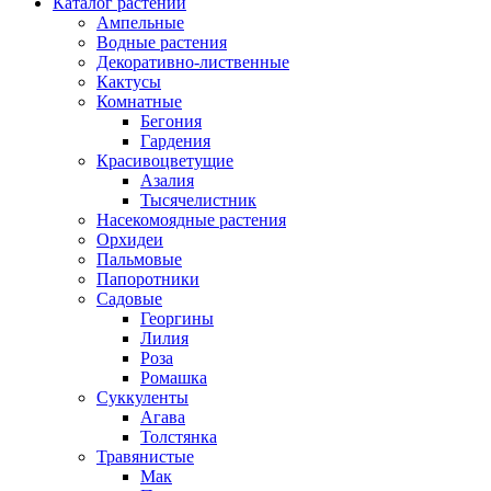
Каталог растений
Ампельные
Водные растения
Декоративно-лиственные
Кактусы
Комнатные
Бегония
Гардения
Красивоцветущие
Азалия
Тысячелистник
Насекомоядные растения
Орхидеи
Пальмовые
Папоротники
Садовые
Георгины
Лилия
Роза
Ромашка
Суккуленты
Агава
Толстянка
Травянистые
Мак