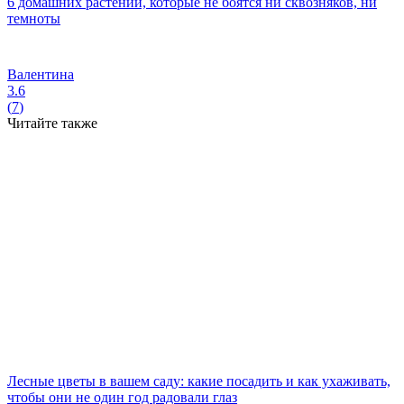
6 домашних растений, которые не боятся ни сквозняков, ни
темноты
Валентина
3.6
(
7
)
Читайте также
Лесные цветы в вашем саду: какие посадить и как ухаживать,
чтобы они не один год радовали глаз