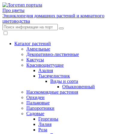
Про цветы
Энциклопедия домашних растений и комнатного
цветоводства
Каталог растений
Ампельные
Декоративно-лиственные
Кактусы
Красивоцветущие
Азалия
Тысячелистник
Виды и сорта
Обыкновенный
Насекомоядные растения
Орхидеи
Пальмовые
Папоротники
Садовые
Георгины
Лилия
Роза