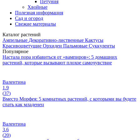
Петуния
Хвойные
Полезная информация
Сад и огород
Свежие материалы
Каталог растений
Ампельные
Декоративно-лиственные
Кактусы
Красивоцветущие
Орхидеи
Пальмовые
Суккуленты
Популярное
Настала пора избавиться от «вампиров»: 5 домашних
растений, которые вызывают плохое самочувствие
Валентина
1.9
(
37
)
Вместо Морфея: 5 комнатных растений, с которыми вы будете
спать как младенец
Валентина
3.6
(
20
)