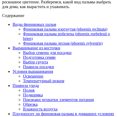
роскошное цветение. Разберемся, какой вид пальмы выбрать
для дома, как вырастить и ухаживать.
Содержание
Виды финиковых пальм
Финиковая пальма изогнутая (phoenix reclinata)
Финиковая пальма робелена (phoenix roebelenii o
brien)
Финиковая пальма лесная (phoenix sylvestris)
Выращивание из косточки
Выбор семени для посадки
Подготовка семян
Выбор грунта
Правила посадки
Условия выращивания
Освещение
Температурный режим
Правила ухода
Полив
Подкормка
Признаки нехватки элементов питания
Обрезка
Влажность воздуха
Плодоносит ли финиковая пальма в домашних условиях