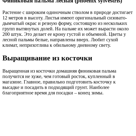
Финиковая пальма лесная (phoenix sylvestris)
Растение с широким одиночным стволом в природе достигает
12 метров в высоту. Листья имеют оригинальный сизовато-
дымчатый окрас и резную форму, состоящую из нескольких
групп вытянутых долей. На пальме их может вырасти около
200 штук. Это делает ее крону густой и объемной. Цветы у
лесной пальмы белые, направлены вверх. Любит сухой
климат, неприхотлива к обильному дневному свету.
Выращивание из косточки
Выращенная из косточки домашняя финиковая пальма
получится не хуже, чем готовый росток, купленный в
магазине. Главное, правильно подготовить косточку к
высадке и посадить в подходящий грунт. Наиболее
благоприятное время для посадки – конец зимы.