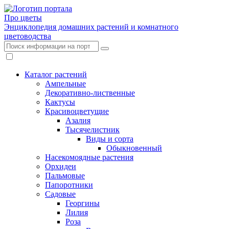
Про цветы
Энциклопедия домашних растений и комнатного
цветоводства
Каталог растений
Ампельные
Декоративно-лиственные
Кактусы
Красивоцветущие
Азалия
Тысячелистник
Виды и сорта
Обыкновенный
Насекомоядные растения
Орхидеи
Пальмовые
Папоротники
Садовые
Георгины
Лилия
Роза