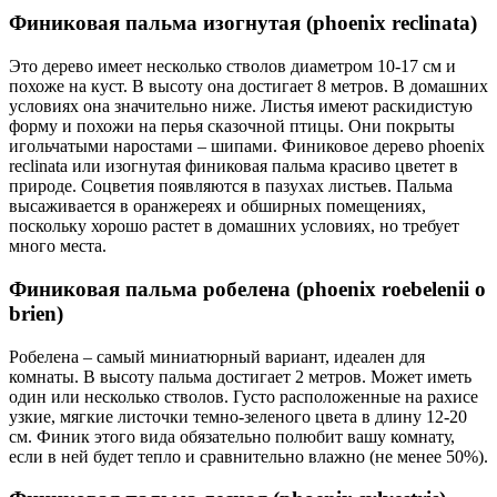
Финиковая пальма изогнутая (phoenix reclinata)
Это дерево имеет несколько стволов диаметром 10-17 см и
похоже на куст. В высоту она достигает 8 метров. В домашних
условиях она значительно ниже. Листья имеют раскидистую
форму и похожи на перья сказочной птицы. Они покрыты
игольчатыми наростами – шипами. Финиковое дерево phoenix
reclinata или изогнутая финиковая пальма красиво цветет в
природе. Соцветия появляются в пазухах листьев. Пальма
высаживается в оранжереях и обширных помещениях,
поскольку хорошо растет в домашних условиях, но требует
много места.
Финиковая пальма робелена (phoenix roebelenii o
brien)
Робелена – самый миниатюрный вариант, идеален для
комнаты. В высоту пальма достигает 2 метров. Может иметь
один или несколько стволов. Густо расположенные на рахисе
узкие, мягкие листочки темно-зеленого цвета в длину 12-20
см. Финик этого вида обязательно полюбит вашу комнату,
если в ней будет тепло и сравнительно влажно (не менее 50%).