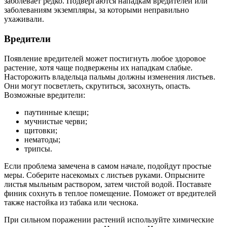
заболевает редко. Подвергаются нападкам вредителей или
заболеваниям экземпляры, за которыми неправильно
ухаживали.
Вредители
Появление вредителей может постигнуть любое здоровое
растение, хотя чаще подвержены их нападкам слабые.
Насторожить владельца пальмы должны изменения листьев.
Они могут посветлеть, скрутиться, засохнуть, опасть.
Возможные вредители:
паутинные клещи;
мучнистые черви;
щитовки;
нематоды;
трипсы.
Если проблема замечена в самом начале, подойдут простые
меры. Соберите насекомых с листьев руками. Опрысните
листья мыльным раствором, затем чистой водой. Поставьте
финик сохнуть в теплое помещение. Поможет от вредителей
также настойка из табака или чеснока.
При сильном поражении растений используйте химические