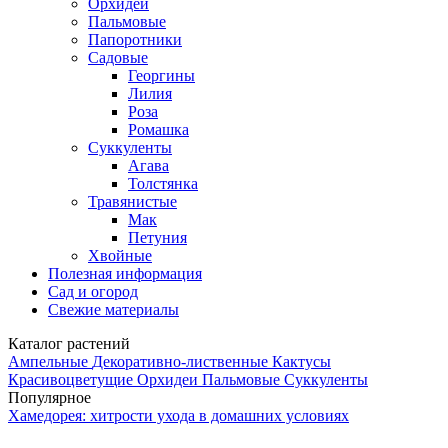
Орхидеи
Пальмовые
Папоротники
Садовые
Георгины
Лилия
Роза
Ромашка
Суккуленты
Агава
Толстянка
Травянистые
Мак
Петуния
Хвойные
Полезная информация
Сад и огород
Свежие материалы
Каталог растений
Ампельные
Декоративно-лиственные
Кактусы
Красивоцветущие
Орхидеи
Пальмовые
Суккуленты
Популярное
Хамедорея: хитрости ухода в домашних условиях