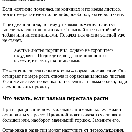
Если желтизна появилась на кончиках и по краям листьев,
значит недостаточен полив либо, наоборот, вы ее заливаете.
Еще одна причина, почему у пальмы пожелтели листья –
завелись клещи или щитовки. Опрыскайте ее настойкой из
табака или инсектицидами. Пораженная листва зеленой уже
не станет.
Желтые листья портят вид, однако не торопитесь
их удалять. Подождите, когда они полностью
высохнут и станут коричневыми.
Пожелтение листвы снизу кроны – нормальное явление. Она
отмирает по мере роста ствола и образования новых листьев.
Если же желтеет верхушка или середина, пальма болеет, надо
срочно искать причину.
Что делать, если пальма перестала расти
При выращивании дома молодая финиковая пальма может
остановиться в росте. Причиной может оказаться слишком
большой или, наоборот, маленький горшок. Замените его.
Остановка в развитии может наступить от переохлаждения.