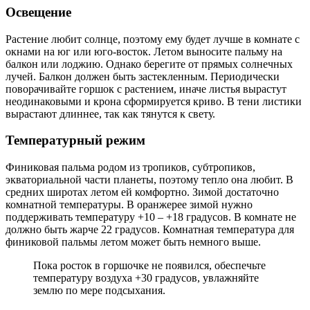
Освещение
Растение любит солнце, поэтому ему будет лучше в комнате с
окнами на юг или юго-восток. Летом выносите пальму на
балкон или лоджию. Однако берегите от прямых солнечных
лучей. Балкон должен быть застекленным. Периодически
поворачивайте горшок с растением, иначе листья вырастут
неодинаковыми и крона сформируется криво. В тени листики
вырастают длиннее, так как тянутся к свету.
Температурный режим
Финиковая пальма родом из тропиков, субтропиков,
экваториальной части планеты, поэтому тепло она любит. В
средних широтах летом ей комфортно. Зимой достаточно
комнатной температуры. В оранжерее зимой нужно
поддерживать температуру +10 – +18 градусов. В комнате не
должно быть жарче 22 градусов. Комнатная температура для
финиковой пальмы летом может быть немного выше.
Пока росток в горшочке не появился, обеспечьте
температуру воздуха +30 градусов, увлажняйте
землю по мере подсыхания.