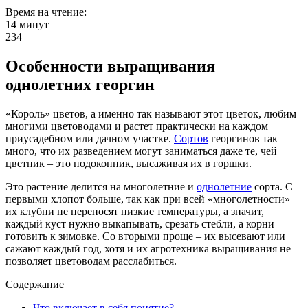
Время на чтение:
14 минут
234
Особенности выращивания
однолетних георгин
«Король» цветов, а именно так называют этот цветок, любим
многими цветоводами и растет практически на каждом
приусадебном или дачном участке.
Сортов
георгинов так
много, что их разведением могут заниматься даже те, чей
цветник – это подоконник, высаживая их в горшки.
Это растение делится на многолетние и
однолетние
сорта. С
первыми хлопот больше, так как при всей «многолетности»
их клубни не переносят низкие температуры, а значит,
каждый куст нужно выкапывать, срезать стебли, а корни
готовить к зимовке. Со вторыми проще – их высевают или
сажают каждый год, хотя и их агротехника выращивания не
позволяет цветоводам расслабиться.
Содержание
Что включает в себя понятие?