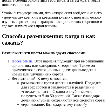
посеять семена однолетних георгинов, а затем ждать, когда
появятся цветки.
Чтобы быть уверенными, что каждое семя взойдет и из него
«получится» крепкий и красивый кустик с цветами, можно
изучить агротехнику выращивания однолетних георгинов и
сделать клумбу «без проплешин».
Способы размножения: когда и как
сажать?
Размножить эти цветы можно двумя способами
:
Посев семян
. Этот вариант подходит при выращивании
однолетних или однорядных георгинов. Также он
применяется в селекционных целях для выведения
новых или улучшенных сортов.
Вегетативный. К нему относятся:
размножение путем деления клубней. Подходит
для всех сортов и заключается в разделении
«гнезда» на части. С одного клубня можно
получить от 5 до 50 растений. Также благодаря
делению клубней сохраняются все свойства сорта;
черенкование. Благодаря этому способу