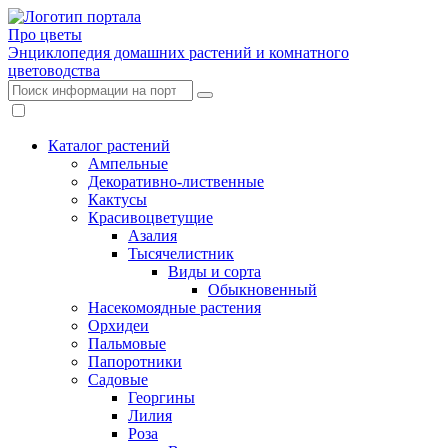
Про цветы
Энциклопедия домашних растений и комнатного
цветоводства
Каталог растений
Ампельные
Декоративно-лиственные
Кактусы
Красивоцветущие
Азалия
Тысячелистник
Виды и сорта
Обыкновенный
Насекомоядные растения
Орхидеи
Пальмовые
Папоротники
Садовые
Георгины
Лилия
Роза