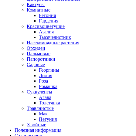
Кактусы
Комнатные
Бегония
Гардения
Красивоцветущие
Азалия
Тысячелистник
Насекомоядные растения
Орхидеи
Пальмовые
Папоротники
Садовые
Георгины
Лилия
Роза
Ромашка
Суккуленты
Агава
Толстянка
Травянистые
Мак
Петуния
Хвойные
Полезная информация
Сад и огород