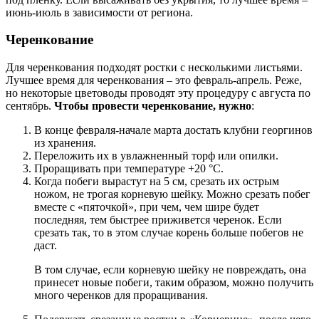
июнь-июль в зависимости от региона.
Черенкование
Для черенкования подходят ростки с несколькими листьями.
Лучшее время для черенкования – это февраль-апрель. Реже,
но некоторые цветоводы проводят эту процедуру с августа по
сентябрь.
Чтобы провести черенкование, нужно
:
В конце февраля-начале марта достать клубни георгинов
из хранения.
Переложить их в увлажненный торф или опилки.
Проращивать при температуре +20 °С.
Когда побеги вырастут на 5 см, срезать их острым
ножом, не трогая корневую шейку. Можно срезать побег
вместе с «пяточкой», при чем, чем шире будет
последняя, тем быстрее приживется черенок. Если
срезать так, то в этом случае корень больше побегов не
даст.
В том случае, если корневую шейку не повреждать, она
принесет новые побеги, таким образом, можно получить
много черенков для проращивания.