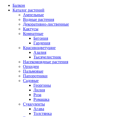
Балкон
Каталог растений
Ампельные
Водные растения
Декоративно-лиственные
Кактусы
Комнатные
Бегония
Гардения
Красивоцветущие
Азалия
Тысячелистник
Насекомоядные растения
Орхидеи
Пальмовые
Папоротники
Садовые
Георгины
Лилия
Роза
Ромашка
Суккуленты
Агава
Толстянка