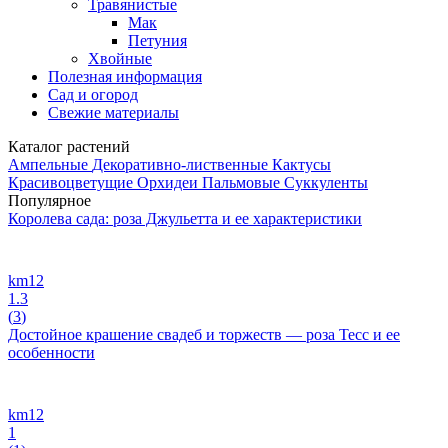
Травянистые
Мак
Петуния
Хвойные
Полезная информация
Сад и огород
Свежие материалы
Каталог растений
Ампельные
Декоративно-лиственные
Кактусы
Красивоцветущие
Орхидеи
Пальмовые
Суккуленты
Популярное
Королева сада: роза Джульетта и ее характеристики
km12
1.3
(
3
)
Достойное крашение свадеб и торжеств — роза Тесс и ее
особенности
km12
1