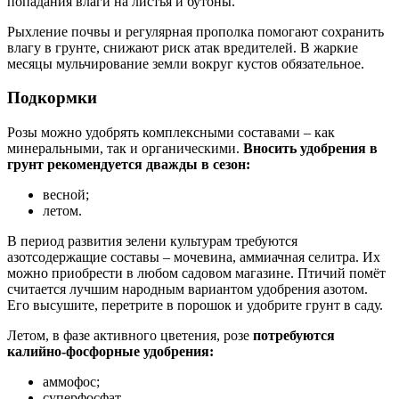
попадания влаги на листья и бутоны.
Рыхление почвы и регулярная прополка помогают сохранить
влагу в грунте, снижают риск атак вредителей. В жаркие
месяцы мульчирование земли вокруг кустов обязательное.
Подкормки
Розы можно удобрять комплексными составами – как
минеральными, так и органическими.
Вносить удобрения в
грунт рекомендуется дважды в сезон:
весной;
летом.
В период развития зелени культурам требуются
азотсодержащие составы – мочевина, аммиачная селитра. Их
можно приобрести в любом садовом магазине. Птичий помёт
считается лучшим народным вариантом удобрения азотом.
Его высушите, перетрите в порошок и удобрите грунт в саду.
Летом, в фазе активного цветения, розе
потребуются
калийно-фосфорные удобрения:
аммофос;
суперфосфат.