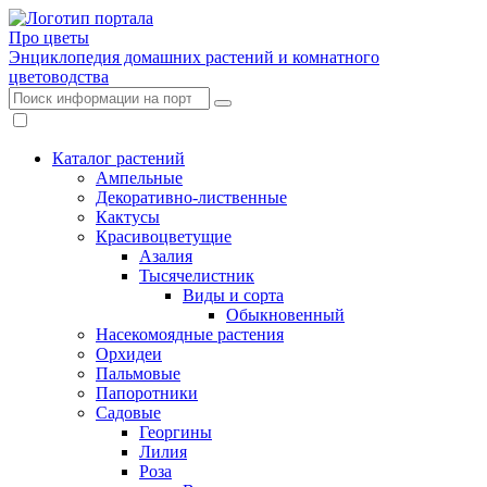
Про цветы
Энциклопедия домашних растений и комнатного
цветоводства
Каталог растений
Ампельные
Декоративно-лиственные
Кактусы
Красивоцветущие
Азалия
Тысячелистник
Виды и сорта
Обыкновенный
Насекомоядные растения
Орхидеи
Пальмовые
Папоротники
Садовые
Георгины
Лилия
Роза