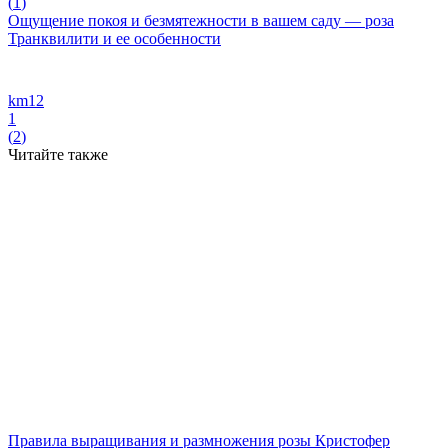
(
1
)
Ощущение покоя и безмятежности в вашем саду — роза
Транквилити и ее особенности
km12
1
(
2
)
Читайте также
Правила выращивания и размножения розы Кристофер