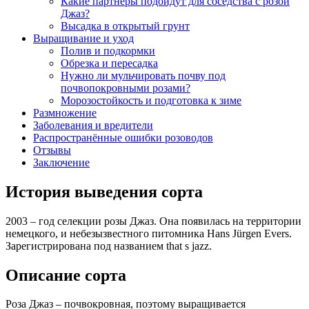
Какие партнеры подойдут для соседства с розой
Джаз?
Высадка в открытый грунт
Выращивание и уход
Полив и подкормки
Обрезка и пересадка
Нужно ли мульчировать почву под
почвопокровными розами?
Морозостойкость и подготовка к зиме
Размножение
Заболевания и вредители
Распространённые ошибки розоводов
Отзывы
Заключение
История выведения сорта
2003 – год селекции розы Джаз. Она появилась на территории
немецкого, и небезызвестного питомника Hans Jürgen Evers.
Зарегистрирована под названием that s jazz.
Описание сорта
Роза Джаз – почвокровная, поэтому выращивается