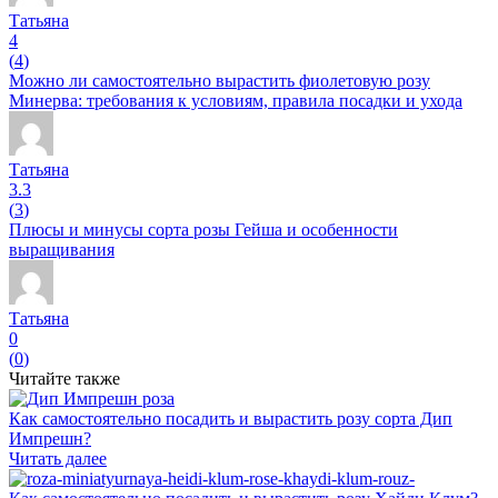
Татьяна
4
(
4
)
Можно ли самостоятельно вырастить фиолетовую розу
Минерва: требования к условиям, правила посадки и ухода
Татьяна
3.3
(
3
)
Плюсы и минусы сорта розы Гейша и особенности
выращивания
Татьяна
0
(
0
)
Читайте также
Как самостоятельно посадить и вырастить розу сорта Дип
Импрешн?
Читать далее