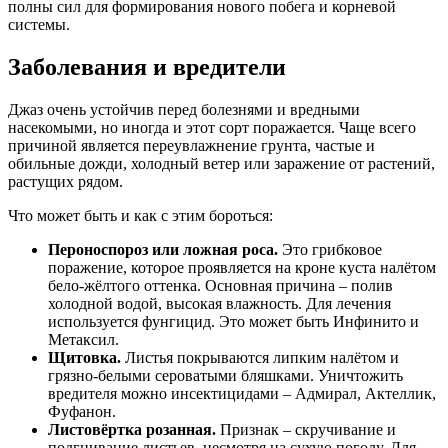
полны сил для формирования нового побега и корневой
системы.
Заболевания и вредители
Джаз очень устойчив перед болезнями и вредными
насекомыми, но иногда и этот сорт поражается. Чаще всего
причиной является переувлажнение грунта, частые и
обильные дожди, холодный ветер или заражение от растений,
растущих рядом.
Что может быть и как с этим бороться:
Пероноспороз или ложная роса.
Это грибковое
поражение, которое проявляется на кроне куста налётом
бело-жёлтого оттенка. Основная причина – полив
холодной водой, высокая влажность. Для лечения
используется фунгицид. Это может быть Инфинито и
Метаксил.
Щитовка.
Листья покрываются липким налётом и
грязно-белыми сероватыми бляшками. Уничтожить
вредителя можно инсектицидами – Адмирал, Актеллик,
Фуфанон.
Листовёртка розанная.
Признак – скручивание и
подгнивание листьев, несмотря на сухую погоду. Для