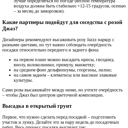
лучше определяться по погоде (весной температура
воздуха должна быть стабильно +12-15 градусов, осенью
– за месяц до заморозков).
Какие партнеры подойдут для соседства с розой
Джаз?
Дизайнеры рекомендуют высаживать розу Jazzz наряду с
разными цветами, но тут важно соблюдать очерёдность
посадки относительно переднего и заднего фона:
на первом плане можно высадить ирисы, гвоздику,
виолу, колокольчики, примулу, манжетку;
на среднем фоне дельфиниумы, георгины, лилии;
на самом заднем – клематисы или высокие злаковые
культуры.
Сами розы высаживайте между ними, но учтите очерёдность
– чтобы Джаз был центром цветочной композиции.
Высадка в открытый грунт
Первое, что нужно сделать перед посадкой – подготовить
участок и лунку. Делайте это за пару недель до посадочных
работ. Весь процесс посадки выглядит так: