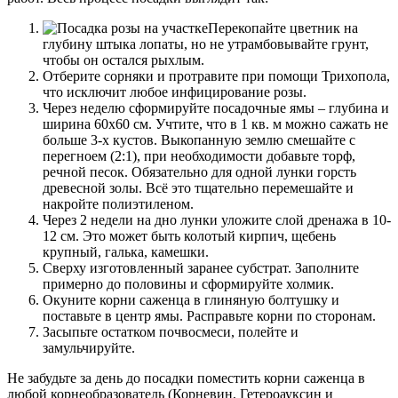
Перекопайте цветник на
глубину штыка лопаты, но не утрамбовывайте грунт,
чтобы он остался рыхлым.
Отберите сорняки и протравите при помощи Трихопола,
что исключит любое инфицирование розы.
Через неделю сформируйте посадочные ямы – глубина и
ширина 60х60 см. Учтите, что в 1 кв. м можно сажать не
больше 3-х кустов. Выкопанную землю смешайте с
перегноем (2:1), при необходимости добавьте торф,
речной песок. Обязательно для одной лунки горсть
древесной золы. Всё это тщательно перемешайте и
накройте полиэтиленом.
Через 2 недели на дно лунки уложите слой дренажа в 10-
12 см. Это может быть колотый кирпич, щебень
крупный, галька, камешки.
Сверху изготовленный заранее субстрат. Заполните
примерно до половины и сформируйте холмик.
Окуните корни саженца в глиняную болтушку и
поставьте в центр ямы. Расправьте корни по сторонам.
Засыпьте остатком почвосмеси, полейте и
замульчируйте.
Не забудьте за день до посадки поместить корни саженца в
любой корнеобразователь (Корневин, Гетероауксин и