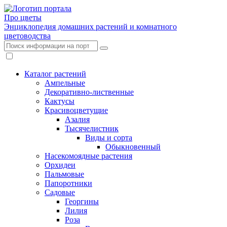
Про цветы
Энциклопедия домашних растений и комнатного
цветоводства
Каталог растений
Ампельные
Декоративно-лиственные
Кактусы
Красивоцветущие
Азалия
Тысячелистник
Виды и сорта
Обыкновенный
Насекомоядные растения
Орхидеи
Пальмовые
Папоротники
Садовые
Георгины
Лилия
Роза