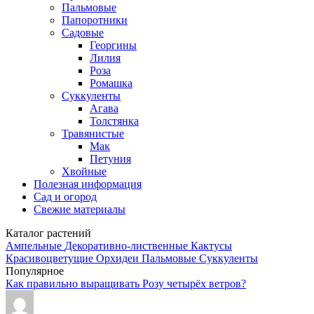
Пальмовые
Папоротники
Садовые
Георгины
Лилия
Роза
Ромашка
Суккуленты
Агава
Толстянка
Травянистые
Мак
Петуния
Хвойные
Полезная информация
Сад и огород
Свежие материалы
Каталог растений
Ампельные
Декоративно-лиственные
Кактусы
Красивоцветущие
Орхидеи
Пальмовые
Суккуленты
Популярное
Как правильно выращивать Розу четырёх ветров?