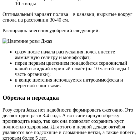
10 л воды.
Оптимальный вариант полива – в канавки, вырытые вокруг
ствола на расстоянии 30-40 см.
Распорядок внесения удобрений следующий:
сразу после начала распускания почек внесите
аммиачную селитру и монофосфат;
перед первым цветением понадобится сернокислый
калий и жидкий куриный помёт (на 10 частей воды 1
часть органики);
в конце цветения используется нитроаммофоска и
перегной с листьями.
Обрезка и пересадка
Розу сорта Jazzz нет надобности формировать ежегодно. Это
делают один раз в 3-4 года. А вот санитарную обрезку
производить надо, так как она позволяет сохранить куст
полностью здоровым. Для этого в первой декаде октября
удаляются все подсохшие и сломанные ветки, а также побеги,
которым более 5 лет.