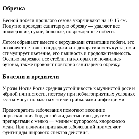
Обрезка
Весной побеги прошлого сезона укорачивают на 10-15 см.
Попутно проводят санитарную обрезку — удаляют все
подмёрзшие, сухие, больные, повреждённые побеги.
Летом обрывают вместе с верхушками отцветшие побеги, это
позволяет не только поддерживать декоративность куста, но и
стимулирует цветение, его пышность и продолжительность.
Осенью вырезают все стебли, на которых не появились
бутоны, также проводят повторно санитарную обрезку.
Болезни и вредители
У розы Hocus Pocus средняя устойчивость к мучнистой росе и
чёрной пятнистости, поэтому при неблагоприятных условиях
кусты могут поражаться этими грибковыми инфекциями.
Предотвратить заболевания помогают весенние
опрыскивания бордоской жидкостью или другими
препаратами с медью — медным купоросом, хлорокисью
меди. При наличии признаков заболеваний применяют
фунгициды широкого спектра действия.