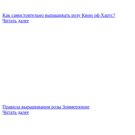
Как самостоятельно выращивать розу Квин оф Хартс?
Читать далее
Правила выращивания розы Зоммерзонне
Читать далее