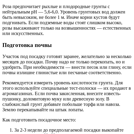
Роза предпочитает рыхлые и плодородные грунты с
нейтральным рН — 5,6-6,0. Уровень грунтовых вод должен
быть невысоким, не более 1 м. Иначе корни кустов будут
подгнивать. Если подземные воды стоят слишком высоко,
розы высаживают только на возвышенностях — естественных
или искусственных.
Подготовка почвы
Участок под посадку готовят заранее, желательно за несколько
месяцев до посадки. Почву надо не только перекопать, но и
удобрить. При необходимости — внести песок или глину, если
почвы излишне глинистые или песчаные соответственно.
Рекомендуется измерить уровень кислотности грунта. Для
этого используйте специальные тест-полоски — их продают в
агромагазинах. Если почва закисленная, внесите известь-
пушонку, доломитовую муку или древесную золу. В
слабокислый грунт добавьте побольше торфа или навоза.
Землю перекапывайте на штык лопаты.
Как подготовить посадочное место:
За 2-3 недели до предполагаемой посадки выкопайте