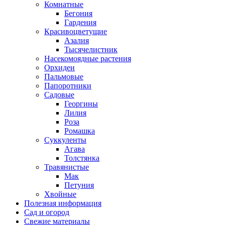
Комнатные
Бегония
Гардения
Красивоцветущие
Азалия
Тысячелистник
Насекомоядные растения
Орхидеи
Пальмовые
Папоротники
Садовые
Георгины
Лилия
Роза
Ромашка
Суккуленты
Агава
Толстянка
Травянистые
Мак
Петуния
Хвойные
Полезная информация
Сад и огород
Свежие материалы