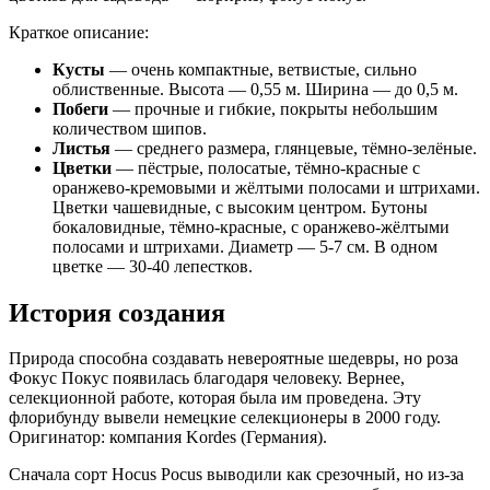
Краткое описание:
Кусты
— очень компактные, ветвистые, сильно
облиственные. Высота — 0,55 м. Ширина — до 0,5 м.
Побеги
— прочные и гибкие, покрыты небольшим
количеством шипов.
Листья
— среднего размера, глянцевые, тёмно-зелёные.
Цветки
— пёстрые, полосатые, тёмно-красные с
оранжево-кремовыми и жёлтыми полосами и штрихами.
Цветки чашевидные, с высоким центром. Бутоны
бокаловидные, тёмно-красные, с оранжево-жёлтыми
полосами и штрихами. Диаметр — 5-7 см. В одном
цветке — 30-40 лепестков.
История создания
Природа способна создавать невероятные шедевры, но роза
Фокус Покус появилась благодаря человеку. Вернее,
селекционной работе, которая была им проведена. Эту
флорибунду вывели немецкие селекционеры в 2000 году.
Оригинатор: компания Kordes (Германия).
Сначала сорт Hocus Pocus выводили как срезочный, но из-за