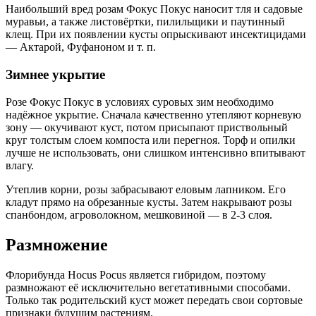
Наибольший вред розам Фокус Покус наносит тля и садовые
муравьи, а также листовёртки, пилильщики и паутинный
клещ. При их появлении кусты опрыскивают инсектицидами
— Актарой, Фуфаноном и т. п.
Зимнее укрытие
Розе Фокус Покус в условиях суровых зим необходимо
надёжное укрытие. Сначала качественно утепляют корневую
зону — окучивают куст, потом присыпают приствольный
круг толстым слоем компоста или перегноя. Торф и опилки
лучше не использовать, они слишком интенсивно впитывают
влагу.
Утеплив корни, розы забрасывают еловым лапником. Его
кладут прямо на обрезанные кусты. Затем накрывают розы
спанбондом, агроволокном, мешковиной — в 2-3 слоя.
Размножение
Флорибунда Hocus Pocus является гибридом, поэтому
размножают её исключительно вегетативными способами.
Только так родительский куст может передать свои сортовые
признаки будущим растениям.