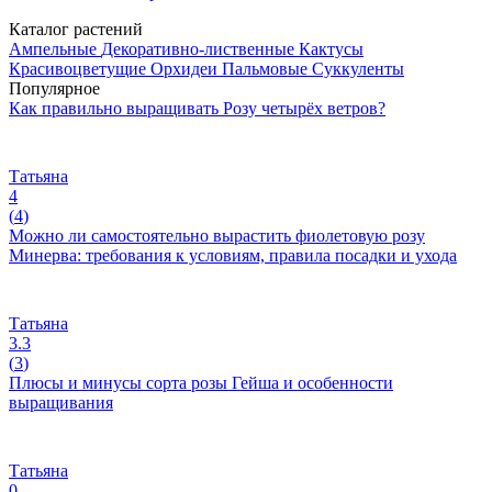
Каталог растений
Ампельные
Декоративно-лиственные
Кактусы
Красивоцветущие
Орхидеи
Пальмовые
Суккуленты
Популярное
Как правильно выращивать Розу четырёх ветров?
Татьяна
4
(
4
)
Можно ли самостоятельно вырастить фиолетовую розу
Минерва: требования к условиям, правила посадки и ухода
Татьяна
3.3
(
3
)
Плюсы и минусы сорта розы Гейша и особенности
выращивания
Татьяна
0