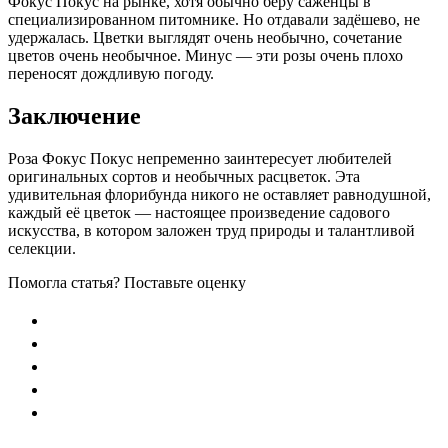
Фокус Покус на рынке, хотя обычно беру саженцы в
специализированном питомнике. Но отдавали задёшево, не
удержалась. Цветки выглядят очень необычно, сочетание
цветов очень необычное. Минус — эти розы очень плохо
переносят дождливую погоду.
Заключение
Роза Фокус Покус непременно заинтересует любителей
оригинальных сортов и необычных расцветок. Эта
удивительная флорибунда никого не оставляет равнодушной,
каждый её цветок — настоящее произведение садового
искусства, в котором заложен труд природы и талантливой
селекции.
Помогла статья? Поставьте оценку