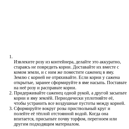
Извлеките розу из контейнера, делайте это аккуратно,
стараясь не повредить корни. Доставайте их вместе с
комом земли, и с ним же поместите саженец в яму.
Землю с корней не отряхивайте. Если корни у сажена
открытые, заранее сформируйте в яме насыпь. Поставьте
на неё розу и расправьте корни.
Придерживайте саженец одной рукой, а другой засыпьте
корни и яму землёй. Периодически уплотняйте её,
чтобы устранить все воздушные пустоты между корней.
Сформируйте вокруг розы приствольный круг и
полейте её тёплой отстоянной водой. Когда она
впитается, присыпьте почву торфом, перегноем или
другим подходящим материалом.