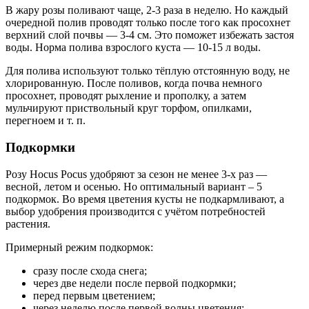
В жару розы поливают чаще, 2-3 раза в неделю. Но каждый
очередной полив проводят только после того как просохнет
верхний слой почвы — 3-4 см. Это поможет избежать застоя
воды. Норма полива взрослого куста — 10-15 л воды.
Для полива используют только тёплую отстоянную воду, не
хлорированную. После поливов, когда почва немного
просохнет, проводят рыхление и прополку, а затем
мульчируют приствольный круг торфом, опилками,
перегноем и т. п.
Подкормки
Розу Hocus Pocus удобряют за сезон не менее 3-х раз —
весной, летом и осенью. Но оптимальный вариант – 5
подкормок. Во время цветения кусты не подкармливают, а
выбор удобрения производится с учётом потребностей
растения.
Примерный режим подкормок:
сразу после схода снега;
через две недели после первой подкормки;
перед первым цветением;
через неделю после первой волны цветения;