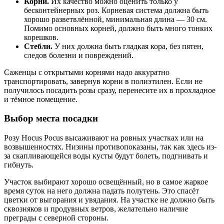
Корни.
Их качество можно оценить только у
бесконтейнерных роз. Корневая система должна быть
хорошо разветвлённой, минимальная длина — 30 см.
Помимо основных корней, должно быть много тонких
корешков.
Стебли.
У них должна быть гладкая кора, без пятен,
следов болезни и повреждений.
Саженцы с открытыми корнями надо аккуратно
транспортировать, завернув корни в полиэтилен. Если не
получилось посадить розы сразу, перенесите их в прохладное
и тёмное помещение.
Выбор места посадки
Розу Hocus Pocus высаживают на ровных участках или на
возвышенностях. Низины противопоказаны, так как здесь из-
за скапливающейся воды кусты будут болеть, подгнивать и
гибнуть.
Участок выбирают хорошо освещённый, но в самое жаркое
время суток на него должна падать полутень. Это спасёт
цветки от выгорания и увядания. На участке не должно быть
сквозняков и продувных ветров, желательно наличие
преграды с северной стороны.