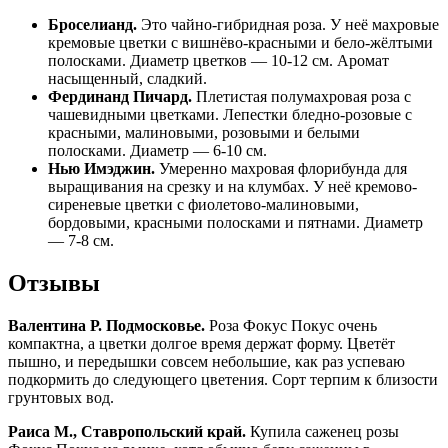
Броселианд.
Это чайно-гибридная роза. У неё махровые
кремовые цветки с вишнёво-красными и бело-жёлтыми
полосками. Диаметр цветков — 10-12 см. Аромат
насыщенный, сладкий.
Фердинанд Пичард.
Плетистая полумахровая роза с
чашевидными цветками. Лепестки бледно-розовые с
красными, малиновыми, розовыми и белыми
полосками. Диаметр — 6-10 см.
Нью Имэджин.
Умеренно махровая флорибунда для
выращивания на срезку и на клумбах. У неё кремово-
сиреневые цветки с фиолетово-малиновыми,
бордовыми, красными полосками и пятнами. Диаметр
— 7-8 см.
Отзывы
Валентина Р. Подмосковье.
Роза Фокус Покус очень
компактна, а цветки долгое время держат форму. Цветёт
пышно, и передышки совсем небольшие, как раз успеваю
подкормить до следующего цветения. Сорт терпим к близости
грунтовых вод.
Раиса М., Ставропольский край.
Купила саженец розы