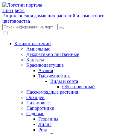
Про цветы
Энциклопедия домашних растений и комнатного
цветоводства
Каталог растений
Ампельные
Декоративно-лиственные
Кактусы
Красивоцветущие
Азалия
Тысячелистник
Виды и сорта
Обыкновенный
Насекомоядные растения
Орхидеи
Пальмовые
Папоротники
Садовые
Георгины
Лилия
Роза