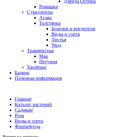
Дэвида Остина
Ромашка
Суккуленты
Агава
Толстянка
Болезни и вредители
Виды и сорта
Листья
Уход
Травянистые
Мак
Петуния
Хвойные
Балкон
Полезная информация
Главная
Каталог растений
Садовые
Роза
Виды и сорта
Флорибунда
Время на чтение: