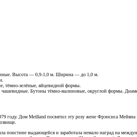
ные. Высота — 0,9-1,0 м. Ширина — до 1,0 м.
и.
ые, тёмно-зелёные, яйцевидной формы.
чашевидные. Бутоны тёмно-малиновые, округлой формы. Диамет
9 году. Дом Meilland посвятил эту розу жене Фрэнсиса Мейяна 
розвище.
 была поистине выдающейся и заработала немало наград на межд