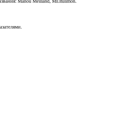
звания: Manou Meilland, MEItulimon.
азателями.