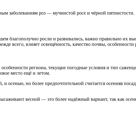
вым заболеваниям роз — мучнистой росе и чёрной пятнистости.
ем благополучно росли и развивались, важно правильно их выс
режде всего, влияет освещённость, качество почвы, особенности
 особенности региона, текущие погодные условия и тип саженц
овое место ещё и летом.
, и осенью, но более предпочтительной считается осенняя посад
высаживают весной — это более надёжный вариант, так как осе