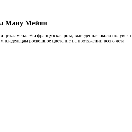
зы Ману Мейян
цикламена. Эта французская роза, выведенная около полувека т
им владельцам роскошное цветение на протяжении всего лета.