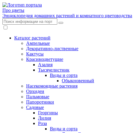
Про цветы
Энциклопедия домашних растений и комнатного цветоводства
Каталог растений
Ампельные
Декоративно-лиственные
Кактусы
Красивоцветущие
Азалия
Тысячелистник
Виды и сорта
Обыкновенный
Насекомоядные растения
Орхидеи
Пальмовые
Папоротники
Садовые
Георгины
Лилия
Роза
Виды и сорта