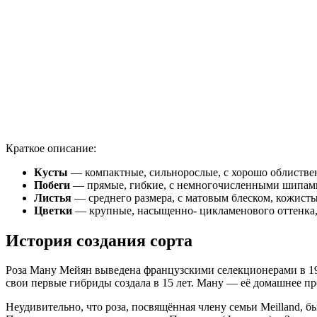
Краткое описание:
Кусты
— компактные, сильнорослые, с хорошо облиствен
Побеги
— прямые, гибкие, с немногочисленными шипам
Листья
— среднего размера, с матовым блеском, кожист
Цветки
— крупные, насыщенно- цикламенового оттенка, 
История создания сорта
Роза Ману Мейян выведена французскими селекционерами в 197
свои первые гибриды создала в 15 лет. Ману — её домашнее п
Неудивительно, что роза, посвящённая члену семьи Meilland,