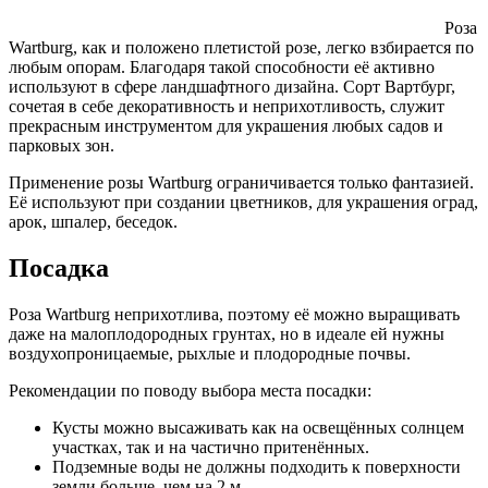
Роза
Wartburg, как и положено плетистой розе, легко взбирается по
любым опорам. Благодаря такой способности её активно
используют в сфере ландшафтного дизайна. Сорт Вартбург,
сочетая в себе декоративность и неприхотливость, служит
прекрасным инструментом для украшения любых садов и
парковых зон.
Применение розы Wartburg ограничивается только фантазией.
Её используют при создании цветников, для украшения оград,
арок, шпалер, беседок.
Посадка
Роза Wartburg неприхотлива, поэтому её можно выращивать
даже на малоплодородных грунтах, но в идеале ей нужны
воздухопроницаемые, рыхлые и плодородные почвы.
Рекомендации по поводу выбора места посадки:
Кусты можно высаживать как на освещённых солнцем
участках, так и на частично притенённых.
Подземные воды не должны подходить к поверхности
земли больше, чем на 2 м.