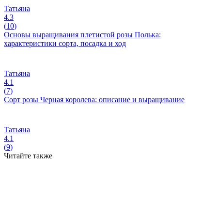
Татьяна
4.3
(
10
)
Основы выращивания плетистой розы Полька:
характеристики сорта, посадка и ход
Татьяна
4.1
(
7
)
Сорт розы Черная королева: описание и выращивание
Татьяна
4.1
(
9
)
Читайте также