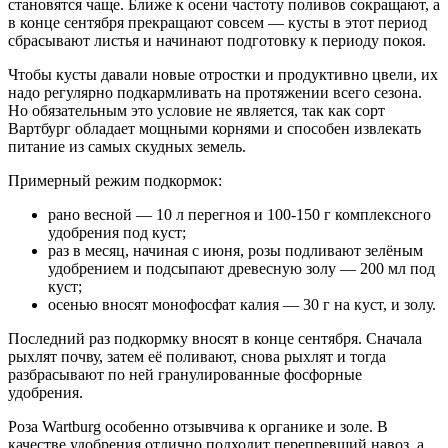
становятся чаще. Ближе к осени частоту поливов сокращают, а
в конце сентября прекращают совсем — кусты в этот период
сбрасывают листья и начинают подготовку к периоду покоя.
Чтобы кусты давали новые отростки и продуктивно цвели, их
надо регулярно подкармливать на протяжении всего сезона.
Но обязательным это условие не является, так как сорт
Вартбург обладает мощными корнями и способен извлекать
питание из самых скудных земель.
Примерный режим подкормок:
рано весной — 10 л перегноя и 100-150 г комплексного
удобрения под куст;
раз в месяц, начиная с июня, розы подливают зелёным
удобрением и подсыпают древесную золу — 200 мл под
куст;
осенью вносят монофосфат калия — 30 г на куст, и золу.
Последний раз подкормку вносят в конце сентября. Сначала
рыхлят почву, затем её поливают, снова рыхлят и тогда
разбрасывают по ней гранулированные фосфорные
удобрения.
Роза Wartburg особенно отзывчива к органике и золе. В
качестве удобрения отлично подходит перепревший навоз, а