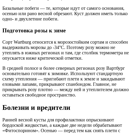
Базальные побеги — те, которые идут от самого основания,
осенью или рано весной обрезают. Куст должен иметь только
одно- и двухлетние побеги.
Подготовка розы к зиме
Сорт Wartburg относится к морозостойким сортам и способен
выдерживать морозы до -34°С. Поэтому розу можно не
утеплять в южных регионах и там, где столбик термометра не
опускается ниже критической отметки.
В средней полосе и более северных регионах розу Вартбург
основательно готовят к зимовке. Используют стандартную
схему утепления — пригибают плети к земле и закидывают
еловыми лапами, прикрывают спанбондом. Главное, не
прикрывать розу плотно — между ней и утеплителем должно
оставаться свободное пространство.
Болезни и вредители
Ранней весной кусты для профилактики опрыскивают
бордоской жидкостью, а каждые две недели обрабатывают
«Фитоспорином». Осенью — перед тем как снять плети с