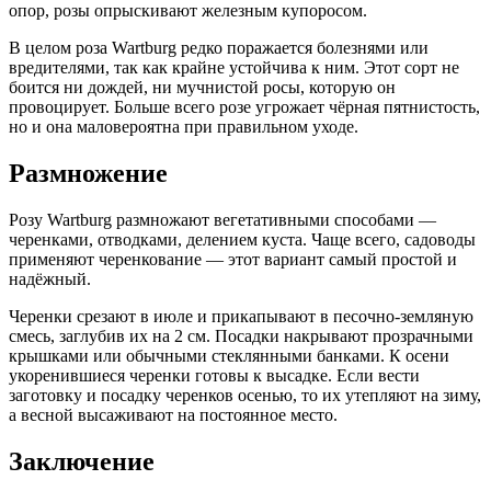
опор, розы опрыскивают железным купоросом.
В целом роза Wartburg редко поражается болезнями или
вредителями, так как крайне устойчива к ним. Этот сорт не
боится ни дождей, ни мучнистой росы, которую он
провоцирует. Больше всего розе угрожает чёрная пятнистость,
но и она маловероятна при правильном уходе.
Размножение
Розу Wartburg размножают вегетативными способами —
черенками, отводками, делением куста. Чаще всего, садоводы
применяют черенкование — этот вариант самый простой и
надёжный.
Черенки срезают в июле и прикапывают в песочно-земляную
смесь, заглубив их на 2 см. Посадки накрывают прозрачными
крышками или обычными стеклянными банками. К осени
укоренившиеся черенки готовы к высадке. Если вести
заготовку и посадку черенков осенью, то их утепляют на зиму,
а весной высаживают на постоянное место.
Заключение