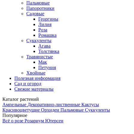
Пальмовые
Папоротники
Садовые
Георгины
Лилия
Роза
Ромашка
Суккуленты
Агава
Толстянка
Травянистые
Мак
Петуния
Хвойные
Полезная информация
Сад и огород
Свежие материалы
Каталог растений
Ампельные
Декоративно-лиственные
Кактусы
Красивоцветущие
Орхидеи
Пальмовые
Суккуленты
Популярное
Всё о розе Розариум Ютерсен