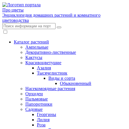
Про цветы
Энциклопедия домашних растений и комнатного
цветоводства
Каталог растений
Ампельные
Декоративно-лиственные
Кактусы
Красивоцветущие
Азалия
Тысячелистник
Виды и сорта
Обыкновенный
Насекомоядные растения
Орхидеи
Пальмовые
Папоротники
Садовые
Георгины
Лилия
Роза