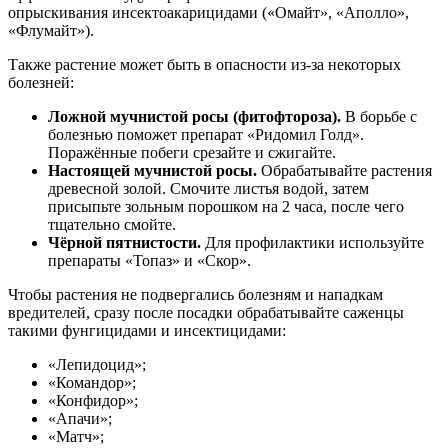
опрыскивания инсектоакарицидами («Омайт», «Аполло»,
«Флумайт»).
Также растение может быть в опасности из-за некоторых
болезней:
Ложной мучнистой росы (фитофтороза).
В борьбе с
болезнью поможет препарат «Ридомил Голд».
Поражённые побеги срезайте и сжигайте.
Настоящей мучнистой росы.
Обрабатывайте растения
древесной золой. Смочите листья водой, затем
присыпьте зольным порошком на 2 часа, после чего
тщательно смойте.
Чёрной пятнистости.
Для профилактики используйте
препараты «Топаз» и «Скор».
Чтобы растения не подвергались болезням и нападкам
вредителей, сразу после посадки обрабатывайте саженцы
такими фунгицидами и инсектицидами:
«Лепидоцид»;
«Командор»;
«Конфидор»;
«Апачи»;
«Матч»;