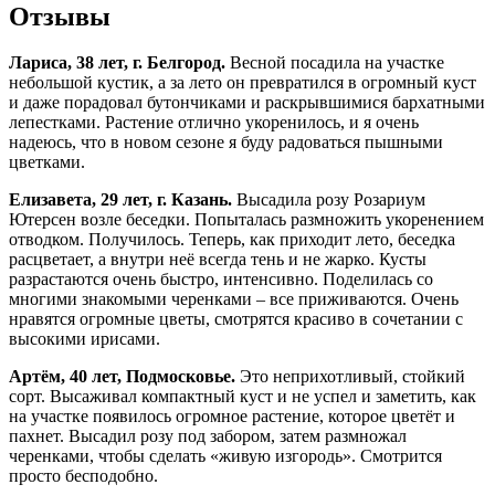
Отзывы
Лариса, 38 лет, г. Белгород.
Весной посадила на участке
небольшой кустик, а за лето он превратился в огромный куст
и даже порадовал бутончиками и раскрывшимися бархатными
лепестками. Растение отлично укоренилось, и я очень
надеюсь, что в новом сезоне я буду радоваться пышными
цветками.
Елизавета, 29 лет, г. Казань.
Высадила розу Розариум
Ютерсен возле беседки. Попыталась размножить укоренением
отводком. Получилось. Теперь, как приходит лето, беседка
расцветает, а внутри неё всегда тень и не жарко. Кусты
разрастаются очень быстро, интенсивно. Поделилась со
многими знакомыми черенками – все приживаются. Очень
нравятся огромные цветы, смотрятся красиво в сочетании с
высокими ирисами.
Артём, 40 лет, Подмосковье.
Это неприхотливый, стойкий
сорт. Высаживал компактный куст и не успел и заметить, как
на участке появилось огромное растение, которое цветёт и
пахнет. Высадил розу под забором, затем размножал
черенками, чтобы сделать «живую изгородь». Смотрится
просто бесподобно.