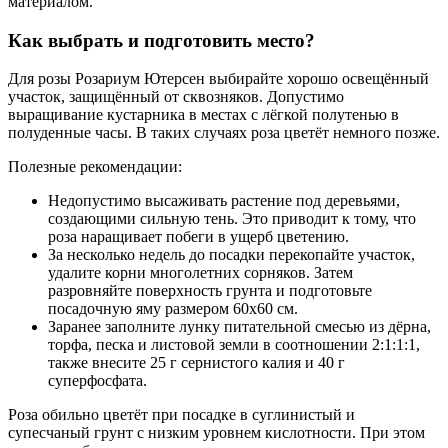
материалом.
Как выбрать и подготовить место?
Для розы Розариум Ютерсен выбирайте хорошо освещённый
участок, защищённый от сквозняков. Допустимо
выращивание кустарника в местах с лёгкой полутенью в
полуденные часы. В таких случаях роза цветёт немного позже.
Полезные рекомендации:
Недопустимо высаживать растение под деревьями,
создающими сильную тень. Это приводит к тому, что
роза наращивает побеги в ущерб цветению.
За несколько недель до посадки перекопайте участок,
удалите корни многолетних сорняков. Затем
разровняйте поверхность грунта и подготовьте
посадочную яму размером 60х60 см.
Заранее заполните лунку питательной смесью из дёрна,
торфа, песка и листовой земли в соотношении 2:1:1:1,
также внесите 25 г сернистого калия и 40 г
суперфосфата.
Роза обильно цветёт при посадке в суглинистый и
супесчаный грунт с низким уровнем кислотности. При этом