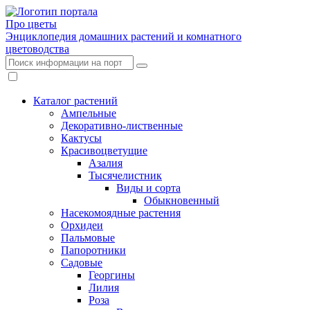
Про цветы
Энциклопедия домашних растений и комнатного
цветоводства
Каталог растений
Ампельные
Декоративно-лиственные
Кактусы
Красивоцветущие
Азалия
Тысячелистник
Виды и сорта
Обыкновенный
Насекомоядные растения
Орхидеи
Пальмовые
Папоротники
Садовые
Георгины
Лилия
Роза