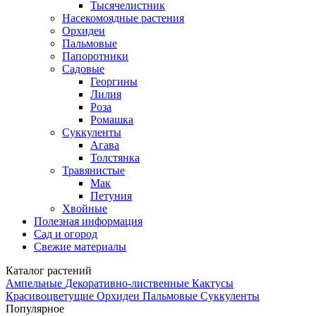
Тысячелистник
Насекомоядные растения
Орхидеи
Пальмовые
Папоротники
Садовые
Георгины
Лилия
Роза
Ромашка
Суккуленты
Агава
Толстянка
Травянистые
Мак
Петуния
Хвойные
Полезная информация
Сад и огород
Свежие материалы
Каталог растений
Ампельные
Декоративно-лиственные
Кактусы
Красивоцветущие
Орхидеи
Пальмовые
Суккуленты
Популярное