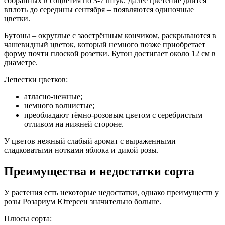
собранных в соцветия по 3-7 штук. Далее цветение длится
вплоть до середины сентября – появляются одиночные
цветки.
Бутоны – округлые с заострённым кончиком, раскрываются в
чашевидный цветок, который немного позже приобретает
форму почти плоской розетки. Бутон достигает около 12 см в
диаметре.
Лепестки цветков:
атласно-нежные;
немного волнистые;
преобладают тёмно-розовым цветом с серебристым
отливом на нижней стороне.
У цветов нежный слабый аромат с выраженными
сладковатыми нотками яблока и дикой розы.
Преимущества и недостатки сорта
У растения есть некоторые недостатки, однако преимуществ у
розы Розариум Ютерсен значительно больше.
Плюсы сорта: