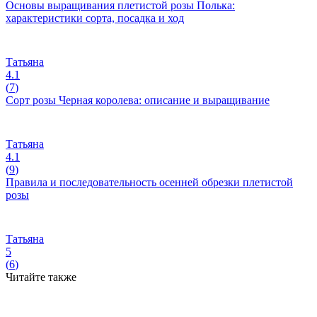
Основы выращивания плетистой розы Полька:
характеристики сорта, посадка и ход
Татьяна
4.1
(
7
)
Сорт розы Черная королева: описание и выращивание
Татьяна
4.1
(
9
)
Правила и последовательность осенней обрезки плетистой
розы
Татьяна
5
(
6
)
Читайте также