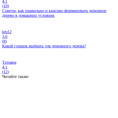
4.1
(
10
)
Советы, как правильно и красиво формировать денежное
дерево в домашних условиях
km12
3.6
(
8
)
Какой горшок выбрать для денежного дерева?
Татьяна
4.1
(
12
)
Читайте также