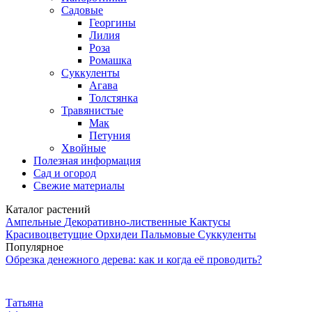
Садовые
Георгины
Лилия
Роза
Ромашка
Суккуленты
Агава
Толстянка
Травянистые
Мак
Петуния
Хвойные
Полезная информация
Сад и огород
Свежие материалы
Каталог растений
Ампельные
Декоративно-лиственные
Кактусы
Красивоцветущие
Орхидеи
Пальмовые
Суккуленты
Популярное
Обрезка денежного дерева: как и когда её проводить?
Татьяна