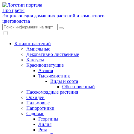
Про цветы
Энциклопедия домашних растений и комнатного
цветоводства
Каталог растений
Ампельные
Декоративно-лиственные
Кактусы
Красивоцветущие
Азалия
Тысячелистник
Виды и сорта
Обыкновенный
Насекомоядные растения
Орхидеи
Пальмовые
Папоротники
Садовые
Георгины
Лилия
Роза