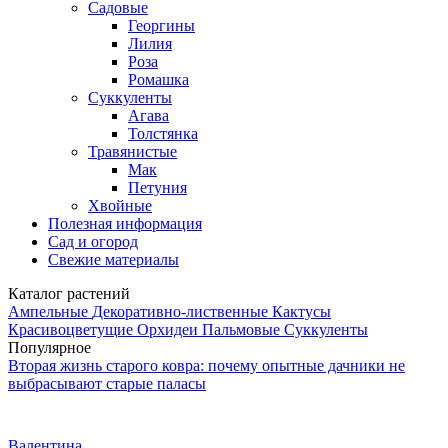
Садовые
Георгины
Лилия
Роза
Ромашка
Суккуленты
Агава
Толстянка
Травянистые
Мак
Петуния
Хвойные
Полезная информация
Сад и огород
Свежие материалы
Каталог растений
Ампельные
Декоративно-лиственные
Кактусы
Красивоцветущие
Орхидеи
Пальмовые
Суккуленты
Популярное
Вторая жизнь старого ковра: почему опытные дачники не
выбрасывают старые паласы
Валентина