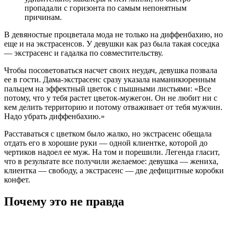
пропадали с горизонта по самым непонятным
причинам.
В девяностые процветала мода не только на диффенбахию, но
еще и на экстрасенсов. У девушки как раз была такая соседка
— экстрасенс и гадалка по совместительству.
Чтобы посоветоваться насчет своих неудач, девушка позвала
ее в гости. Дама-экстрасенс сразу указала наманикюренным
пальцем на эффектный цветок с пышными листьями: «Все
потому, что у тебя растет цветок-мужегон. Он не любит ни с
кем делить территорию и потому отваживает от тебя мужчин.
Надо убрать диффенбахию.»
Расставаться с цветком было жалко, но экстрасенс обещала
отдать его в хорошие руки — одной клиентке, которой до
чертиков надоел ее муж. На том и порешили. Легенда гласит,
что в результате все получили желаемое: девушка — жениха,
клиентка — свободу, а экстрасенс — две дефицитные коробки
конфет.
Почему это не правда