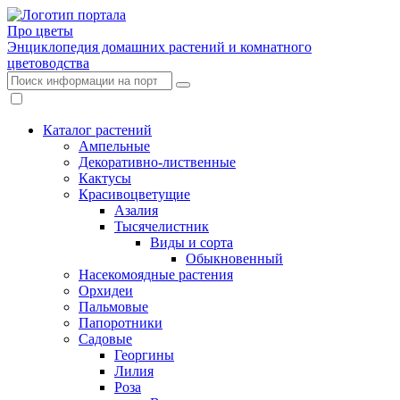
Про цветы
Энциклопедия домашних растений и комнатного
цветоводства
Каталог растений
Ампельные
Декоративно-лиственные
Кактусы
Красивоцветущие
Азалия
Тысячелистник
Виды и сорта
Обыкновенный
Насекомоядные растения
Орхидеи
Пальмовые
Папоротники
Садовые
Георгины
Лилия
Роза