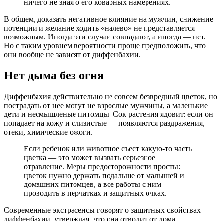
ничего не зная о его коварных намерениях.
В общем, доказать негативное влияние на мужчин, снижение
потенции и желание ходить «налево» не представляется
возможным. Иногда эти случаи совпадают, а иногда — нет.
Но с таким уровнем вероятности проще предположить, что
они вообще не зависят от диффенбахии.
Нет дыма без огня
Диффенбахия действительно не совсем безвредный цветок, но
пострадать от нее могут не взрослые мужчины, а маленькие
дети и несмышленые питомцы. Сок растения ядовит: если он
попадает на кожу и слизистые — появляются раздражения,
отеки, химические ожоги.
Если ребенок или животное съест какую-то часть
цветка — это может вызвать серьезное
отравление. Меры предосторожности просты:
цветок нужно держать подальше от малышей и
домашних питомцев, а все работы с ним
проводить в перчатках и защитных очках.
Современные экстрасенсы говорят о защитных свойствах
диффенбахии, утверждая, что она отводит от дома