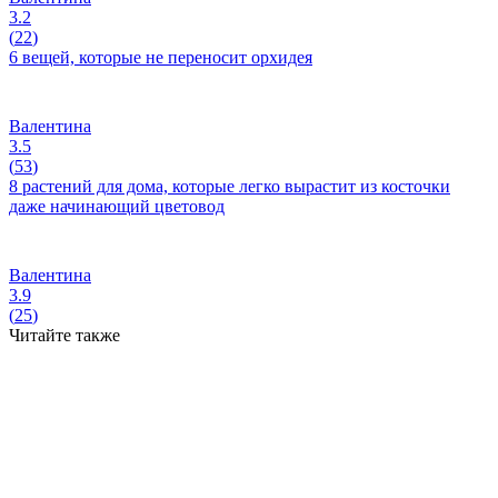
3.2
(
22
)
6 вещей, которые не переносит орхидея
Валентина
3.5
(
53
)
8 растений для дома, которые легко вырастит из косточки
даже начинающий цветовод
Валентина
3.9
(
25
)
Читайте также