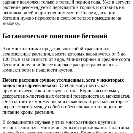
вариант возможен только в теплый период года. Уже в августе
растение рекомендуется пересадить в горшок и оставить на
несколько дней в притененном месте. После адаптации
бегонии нужно перенести в светлое теплое помещение на
зимовку.
Ботаническое описание бегоний
Эти многолетники представляют собой травянистые
вечнозеленые растения, высота которых варьируется от 5 до
120 см. в зависимости от вида. Миниатюрные и средние сорта
бегонии получили более широкое распространение из-за
компактности и пышности кустов.
Побеги растения сочные утолщенные, хотя у некоторых
видов они одревесневают
. Стебли могут быть, как
прямостоячего, так и ползучего типа. Корневая система у
декоративно-лиственных бегоний поверхностная, мочковатая.
Она состоит из множества впитывающих отростков, которые
переплетаются между собой и обеспечивают полноценное
питание кроны растения.
В большинстве случаев у этих многолетников крупные
мясистые листья с многочисленными прожилками. Пластины
могут быть разного размера и формы. Листья бегонии, как и