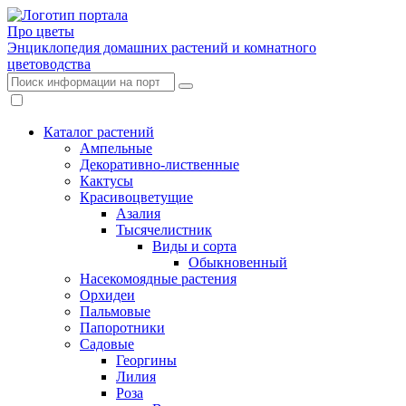
Про цветы
Энциклопедия домашних растений и комнатного
цветоводства
Каталог растений
Ампельные
Декоративно-лиственные
Кактусы
Красивоцветущие
Азалия
Тысячелистник
Виды и сорта
Обыкновенный
Насекомоядные растения
Орхидеи
Пальмовые
Папоротники
Садовые
Георгины
Лилия
Роза