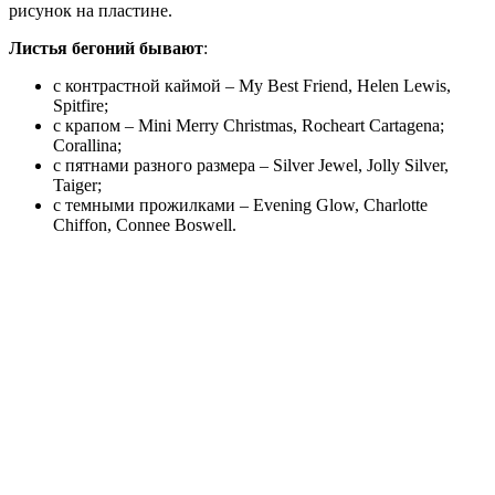
рисунок на пластине.
Листья бегоний бывают
:
с контрастной каймой – My Best Friend, Helen Lewis,
Spitfire;
с крапом – Mini Merry Christmas, Rocheart Cartagena;
Corallina;
с пятнами разного размера – Silver Jewel, Jollу Silver,
Taiger;
с темными прожилками – Evening Glow, Charlotte
Chiffon, Connee Boswell.