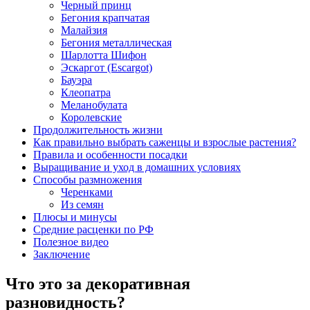
Черный принц
Бегония крапчатая
Малайзия
Бегония металлическая
Шарлотта Шифон
Эскаргот (Escargot)
Бауэра
Клеопатра
Меланобулата
Королевские
Продолжительность жизни
Как правильно выбрать саженцы и взрослые растения?
Правила и особенности посадки
Выращивание и уход в домашних условиях
Способы размножения
Черенками
Из семян
Плюсы и минусы
Средние расценки по РФ
Полезное видео
Заключение
Что это за декоративная
разновидность?