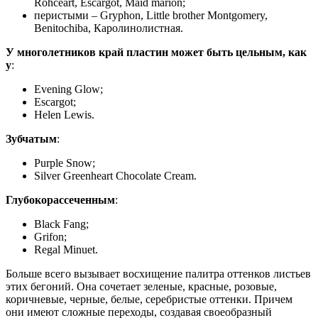
Rohceart, Escargot, Maid marion;
перистыми – Gryphon, Little brother Montgomery,
Benitochiba, Каролинолистная.
У многолетников край пластин может быть цельным, как
у
:
Evening Glow;
Escargot;
Helen Lewis.
Зубчатым
:
Purple Snow;
Silver Greenheart Chocolate Cream.
Глубокорассеченным
:
Black Fang;
Grifon;
Regal Minuet.
Больше всего вызывает восхищение палитра оттенков листьев
этих бегоний. Она сочетает зеленые, красные, розовые,
коричневые, черные, белые, серебристые оттенки. Причем
они имеют сложные переходы, создавая своеобразный