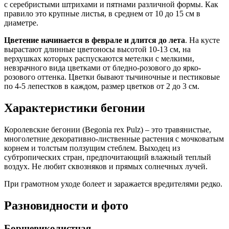
с серебристыми штрихами и пятнами различной формы. Как
правило это крупные листья, в среднем от 10 до 15 см в
диаметре.
Цветение начинается в феврале и длится до лета
. На кусте
вырастают длинные цветоносы высотой 10-13 см, на
верхушках которых распускаются метелки с мелкими,
невзрачного вида цветками от бледно-розового до ярко-
розового оттенка. Цветки бывают тычиночные и пестиковые
по 4-5 лепестков в каждом, размер цветков от 2 до 3 см.
Характеристики бегонии
Королевские бегонии (Begonia rex Pulz) – это травянистые,
многолетние декоративно-лиственные растения с мочковатым
корнем и толстым ползущим стеблем. Выходец из
субтропических стран, предпочитающий влажный теплый
воздух. Не любит сквозняков и прямых солнечных лучей.
При грамотном уходе болеет и заражается вредителями редко.
Разновидности и фото
Борщевиколистная