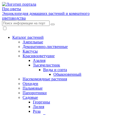
Про цветы
Энциклопедия домашних растений и комнатного
цветоводства
Каталог растений
Ампельные
Декоративно-лиственные
Кактусы
Красивоцветущие
Азалия
Тысячелистник
Виды и сорта
Обыкновенный
Насекомоядные растения
Орхидеи
Пальмовые
Папоротники
Садовые
Георгины
Лилия
Роза