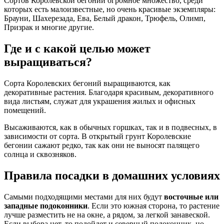
Сортов Королевской бегонии огромное множество, среди
которых есть малоизвестные, но очень красивые экземпляры:
Брауни, Шахерезада, Ева, Белый дракон, Трюфель, Олимп,
Призрак и многие другие.
Где и с какой целью может
выращиваться?
Сорта Королевских бегоний выращиваются, как
декоративные растения. Благодаря красивым, декоративного
вида листьям, служат для украшения жилых и офисных
помещений.
Высаживаются, как в обычных горшках, так и в подвесных, в
зависимости от сорта. В открытый грунт Королевские
бегонии сажают редко, так как они не выносят палящего
солнца и сквозняков.
Правила посадки в домашних условиях
Самыми подходящими местами для них будут
восточные или
западные подоконники
. Если это южная сторона, то растение
лучше разместить не на окне, а рядом, за легкой занавеской.
Если выбора нет, то подойдет и северный подоконник, но