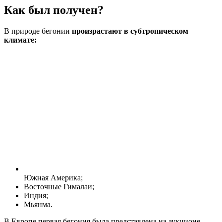
Как был получен?
В природе бегонии
произрастают в субтропическом
климате:
Южная Америка;
Восточные Гималаи;
Индия;
Мьянма.
В Европе первая бегония была представлена на аукционе