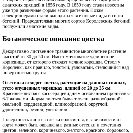
азиатских орхидей в 1856 году. В 1859 году стали известны
уже три различные формы этого растения. Позже
селекционерами стали выводиться все новые виды и сорта
бегоний. Прародителями многих сортов Королевских бегоний
послужили азиатские виды.
Ботаническое описание цветка
Декоративно-лиственное травянистое многолетнее растение
высотой от 30 до 50 см. Имеет мочковатое удлиненное
корневище, от которого отходят мелкие корешки. Ствол у
Королевы, как правило, толстый, узловатый, стелющийся над
поверхностью грунта.
От ствола отходят листья, растущие на длинных сочных,
густо опушенных черешках, длиной от 20 до 35 см.
Красивые листья с кососердцевидным основанием пронизаны
6-7 жилками. Форма листьев бывает очень разнообразной:
овальной, сердцевидной, клинообразной, округлой,
удлиненной, резной, улиточной.
Поверхность листьев слегка волосистая, в зависимости от
сорта может быть окрашена в разные оттенки и сочетания
цветов: зеленого, коричневого, желтого, красного, бордового,