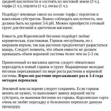
средней кислотности и состоять из листовой земли (3 ч.),
торфа (1 ч.), перлита (1 ч.), песка (1 ч.).
Подойдут земляные смеси на основе торфа с перлитом и
кокосовым субстратом. Важно соблюдать кислотность, она
должна быть на уровне 5-6 рН. Можно приобрести готовый
грунт для бегоний в цветочном магазине.
Емкость для Королевской бегонии подойдет любая:
керамическая, пластиковая. Горшок неглубоким, но с
широким верхом, так как растение предпочитает разрастаться
вширь. Следует помнить, что объем емкости не должен
превышать объем корневой системы более чем на 2-3 см.
Принесенный из магазина цветок следует обязательно
пересадить в новый горшок и грунт. Выращенные молодые
бегонии пересаживают по мере роста растения и корневой
системы.
Взрослое растение пересаживают раз в 3-4 года
методом перевалки
.
Земляной ком на корнях следует сохранять. Если горшок
менять не нужно, то выполняют замену верхней части
субстрата, не вынимая бегонию из горшка. Королевские сорта
очень не любят пересадку и болезненно переносят данную
процедуру.