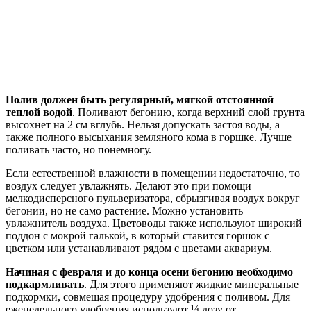
Полив должен быть регулярный, мягкой отстоянной
теплой водой
. Поливают бегонию, когда верхний слой грунта
высохнет на 2 см вглубь. Нельзя допускать застоя воды, а
также полного высыхания земляного кома в горшке. Лучше
поливать часто, но понемногу.
Если естественной влажности в помещении недостаточно, то
воздух следует увлажнять. Делают это при помощи
мелкодисперсного пульверизатора, сбрызгивая воздух вокруг
бегонии, но не само растение. Можно установить
увлажнитель воздуха. Цветоводы также используют широкий
поддон с мокрой галькой, в который ставится горшок с
цветком или устанавливают рядом с цветами аквариум.
Начиная с февраля и до конца осени бегонию необходимо
подкармливать
. Для этого применяют жидкие минеральные
подкормки, совмещая процедуру удобрения с поливом. Для
еженедельного удобрения используют ¼ дозу от