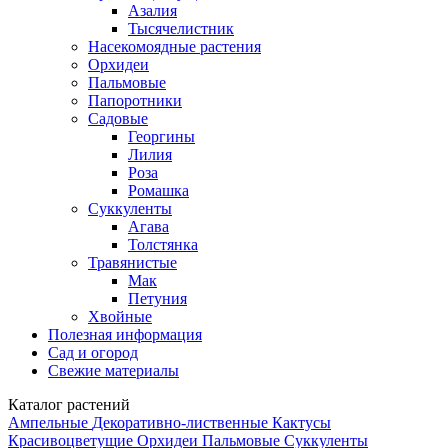
Азалия
Тысячелистник
Насекомоядные растения
Орхидеи
Пальмовые
Папоротники
Садовые
Георгины
Лилия
Роза
Ромашка
Суккуленты
Агава
Толстянка
Травянистые
Мак
Петуния
Хвойные
Полезная информация
Сад и огород
Свежие материалы
Каталог растений
Ампельные
Декоративно-лиственные
Кактусы
Красивоцветущие
Орхидеи
Пальмовые
Суккуленты