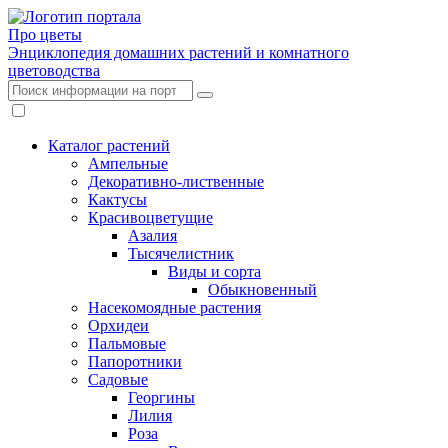
Про цветы
Энциклопедия домашних растений и комнатного
цветоводства
Каталог растений
Ампельные
Декоративно-лиственные
Кактусы
Красивоцветущие
Азалия
Тысячелистник
Виды и сорта
Обыкновенный
Насекомоядные растения
Орхидеи
Пальмовые
Папоротники
Садовые
Георгины
Лилия
Роза