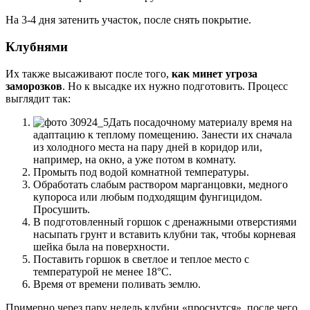
На 3-4 дня затенить участок, после снять покрытие.
Клубнями
Их также высаживают после того,
как минет угроза
заморозков
. Но к высадке их нужно подготовить. Процесс
выглядит так:
Дать посадочному материалу время на
адаптацию к теплому помещению. Занести их сначала
из холодного места на пару дней в коридор или,
например, на окно, а уже потом в комнату.
Промыть под водой комнатной температуры.
Обработать слабым раствором марганцовки, медного
купороса или любым подходящим фунгицидом.
Просушить.
В подготовленный горшок с дренажными отверстиями
насыпать грунт и вставить клубни так, чтобы корневая
шейка была на поверхности.
Поставить горшок в светлое и теплое место с
температурой не менее 18°C.
Время от времени поливать землю.
Примерно через пару недель клубни «проснутся», после чего