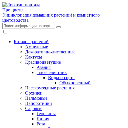
Про цветы
Энциклопедия домашних растений и комнатного
цветоводства
Каталог растений
Ампельные
Декоративно-лиственные
Кактусы
Красивоцветущие
Азалия
Тысячелистник
Виды и сорта
Обыкновенный
Насекомоядные растения
Орхидеи
Пальмовые
Папоротники
Садовые
Георгины
Лилия
Роза