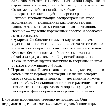
Затрагивает стебель и побеги. Сначала они покрываются
буроватыми пятнами, а после белым пушистым налетом.
Со временем побеги погибают. Заболеванию
подвержены также и клубни в период хранения.
Факторы, провоцирующие распространение этого
заболевания, — повышенная кислотность почвы,
слишком частые полив, недостаточная вентиляция.
Лечение — удаление пораженных побегов и обработка
грунта известью.
Фузариоз
. От болезни страдают корневая система и
клубни. Начинается с гниения нижней части стебля. Со
временем он покрывается налетом розоватого оттенка.
Куст ослабевает и потом гибнет. Здесь показана
обработка фундазолом или бордосской жидкостью.
Также не рекомендуется высаживать георгины на этом
участке в ближайшие 3-4 года.
Черная ножка
. Болеют чаще всего молодые георгины в
самом начале периода вегетации. Название говорит
само за себя: главный признак — потемнение нижней
части стебля. Он становится тонким и растение в итоге
гибнет. Лечение подразумевает обработку грунта
растворами фитоспорина или перманганата калия.
Вирусные заболевания лечению не поддаются. Они
передаются через насекомых, а также садовый инвентарь,