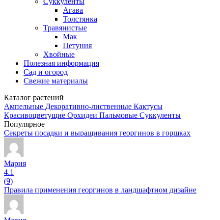
Суккуленты
Агава
Толстянка
Травянистые
Мак
Петуния
Хвойные
Полезная информация
Сад и огород
Свежие материалы
Каталог растений
Ампельные
Декоративно-лиственные
Кактусы
Красивоцветущие
Орхидеи
Пальмовые
Суккуленты
Популярное
Секреты посадки и выращивания георгинов в горшках
Мария
4.1
(
9
)
Правила применения георгинов в ландшафтном дизайне