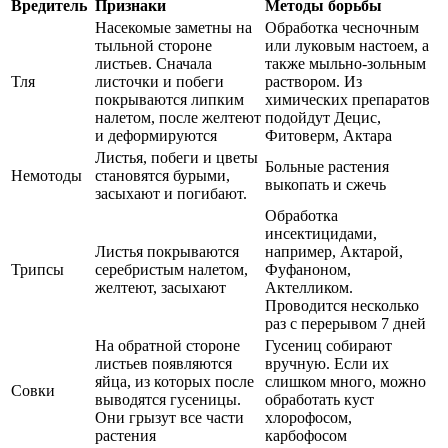
Вредитель
Признаки
Методы борьбы
Насекомые заметны на
Обработка чесночным
тыльной стороне
или луковым настоем, а
листьев. Сначала
также мыльно-зольным
Тля
листочки и побеги
раствором. Из
покрываются липким
химических препаратов
налетом, после желтеют
подойдут Децис,
и деформируются
Фитоверм, Актара
Листья, побеги и цветы
Больные растения
Немотоды
становятся бурыми,
выкопать и сжечь
засыхают и погибают.
Обработка
инсектицидами,
Листья покрываются
например, Актарой,
Трипсы
серебристым налетом,
Фуфаноном,
желтеют, засыхают
Актелликом.
Проводится несколько
раз с перерывом 7 дней
На обратной стороне
Гусениц собирают
листьев появляются
вручную. Если их
яйца, из которых после
слишком много, можно
Совки
выводятся гусеницы.
обработать куст
Они грызут все части
хлорофосом,
растения
карбофосом