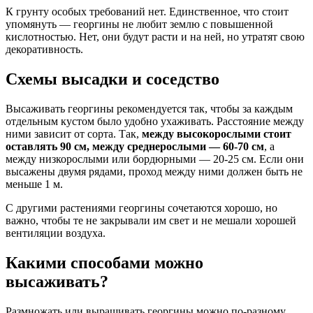
К грунту особых требований нет. Единственное, что стоит
упомянуть — георгины не любит землю с повышенной
кислотностью. Нет, они будут расти и на ней, но утратят свою
декоративность.
Схемы высадки и соседство
Высаживать георгины рекомендуется так, чтобы за каждым
отдельным кустом было удобно ухаживать. Расстояние между
ними зависит от сорта. Так,
между высокорослыми стоит
оставлять 90 см, между среднерослыми — 60-70 см
, а
между низкорослыми или бордюрными — 20-25 см. Если они
высажены двумя рядами, проход между ними должен быть не
меньше 1 м.
С другими растениями георгины сочетаются хорошо, но
важно, чтобы те не закрывали им свет и не мешали хорошей
вентиляции воздуха.
Какими способами можно
высаживать?
Размножать или выращивать георгины можно по-разному,