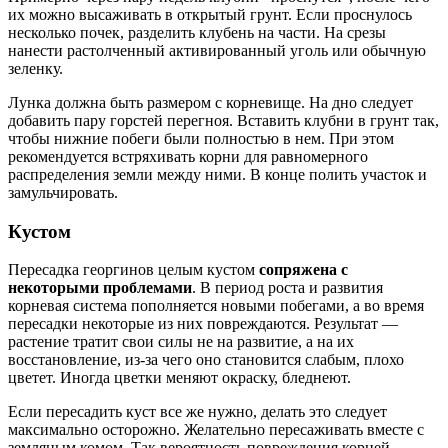
их можно высаживать в открытый грунт. Если проснулось
несколько почек, разделить клубень на части. На срезы
нанести растолченный активированный уголь или обычную
зеленку.
Лунка должна быть размером с корневище. На дно следует
добавить пару горстей перегноя. Вставить клубни в грунт так,
чтобы нижние побеги были полностью в нем. При этом
рекомендуется встряхивать корни для равномерного
распределения земли между ними. В конце полить участок и
замульчировать.
Кустом
Пересадка георгинов целым кустом
сопряжена с
некоторыми проблемами
. В период роста и развития
корневая система пополняется новыми побегами, а во время
пересадки некоторые из них повреждаются. Результат —
растение тратит свои силы не на развитие, а на их
восстановление, из-за чего оно становится слабым, плохо
цветет. Иногда цветки меняют окраску, бледнеют.
Если пересадить куст все же нужно, делать это следует
максимально осторожно. Желательно пересаживать вместе с
земляным комом. Так вероятность повреждения корней