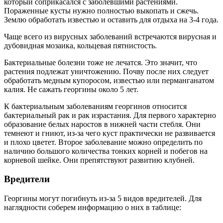
который соприкасался с заболевшими растениями.
Пораженные кусты нужно полностью выкопать и сжечь.
Землю обработать известью и оставить для отдыха на 3-4 года.
Чаще всего из вирусных заболеваний встречаются вирусная и
дубовидная мозаика, кольцевая пятнистость.
Бактериальные болезни тоже не лечатся. Это значит, что
растения подлежат уничтожению. Почву после них следует
обработать медным купоросом, известью или перманганатом
калия. Не сажать георгины около 5 лет.
К бактериальным заболеваниям георгинов относится
бактериальный рак и рак израстания. Для первого характерно
образование белых наростов в нижней части стебля. Они
темнеют и гниют, из-за чего куст практически не развивается
и плохо цветет. Второе заболевание можно определить по
наличию большого количества тонких корней и побегов на
корневой шейке. Они препятствуют развитию клубней.
Вредители
Георгины могут погибнуть из-за 5 видов вредителей. Для
наглядности соберем информацию о них в таблице: