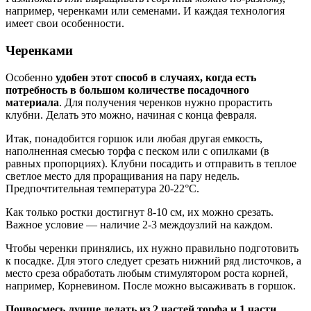
например, черенками или семенами. И каждая технология
имеет свои особенности.
Черенками
Особенно
удобен этот способ в случаях, когда есть
потребность в большом количестве посадочного
материала
. Для получения черенков нужно прорастить
клубни. Делать это можно, начиная с конца февраля.
Итак, понадобится горшок или любая другая емкость,
наполненная смесью торфа с песком или с опилками (в
равных пропорциях). Клубни посадить и отправить в теплое
светлое место для проращивания на пару недель.
Предпочтительная температура 20-22°С.
Как только ростки достигнут 8-10 см, их можно срезать.
Важное условие — наличие 2-3 междоузлий на каждом.
Чтобы черенки принялись, их нужно правильно подготовить
к посадке. Для этого следует срезать нижний ряд листочков, а
место среза обработать любым стимулятором роста корней,
например, Корневином. После можно высаживать в горшок.
Почвосмесь лучше делать из 2 частей торфа и 1 части