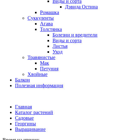
Виды и сорта
Дэвида Остина
Ромашка
Суккуленты
Агава
Толстянка
Болезни и вредители
Виды и сорта
Листья
Уход
Травянистые
Мак
Петуния
Хвойные
Балкон
Полезная информация
Главная
Каталог растений
Садовые
Георгины
Выращивание
Время на чтение: