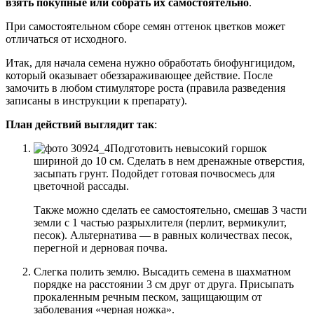
взять покупные или собрать их самостоятельно
.
При самостоятельном сборе семян оттенок цветков может
отличаться от исходного.
Итак, для начала семена нужно обработать биофунгицидом,
который оказывает обеззараживающее действие. После
замочить в любом стимуляторе роста (правила разведения
записаны в инструкции к препарату).
План действий выглядит так
:
Подготовить невысокий горшок
шириной до 10 см. Сделать в нем дренажные отверстия,
засыпать грунт. Подойдет готовая почвосмесь для
цветочной рассады.
Также можно сделать ее самостоятельно, смешав 3 части
земли с 1 частью разрыхлителя (перлит, вермикулит,
песок). Альтернатива — в равных количествах песок,
перегной и дерновая почва.
Слегка полить землю. Высадить семена в шахматном
порядке на расстоянии 3 см друг от друга. Присыпать
прокаленным речным песком, защищающим от
заболевания «черная ножка».