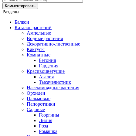
Разделы
Балкон
Каталог растений
Ампельные
Водные растения
Декоративно-лиственные
Кактусы
Комнатные
Бегония
Гардения
Красивоцветущие
Азалия
Тысячелистник
Насекомоядные растения
Орхидеи
Пальмовые
Папоротники
Садовые
Георгины
Лилия
Роза
Ромашка