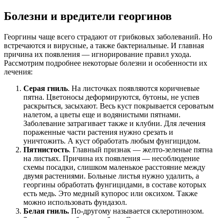
Болезни и вредители георгинов
Георгины чаще всего страдают от грибковых заболеваний. Но
встречаются и вирусные, а также бактериальные. И главная
причина их появления — игнорирование правил ухода.
Рассмотрим подробнее некоторые болезни и особенности их
лечения:
Серая гниль
. На листочках появляются коричневые
пятна. Цветоносы деформируются, бутоны, не успев
раскрыться, засыхают. Весь куст покрывается сероватым
налетом, а цветы еще и водянистыми пятнами.
Заболевание затрагивает также и клубни. Для лечения
пораженные части растения нужно срезать и
уничтожить. А куст обработать любым фунгицидом.
Пятнистость
. Главный признак — желто-зеленые пятна
на листьях. Причина их появления — несоблюдение
схемы посадки, слишком маленькое расстояние между
двумя растениями. Больные листья нужно удалить, а
георгины обработать фунгицидами, в составе которых
есть медь. Это медный купорос или оксихом. Также
можно использовать фундазол.
Белая гниль.
По-другому называется склеротинозом.