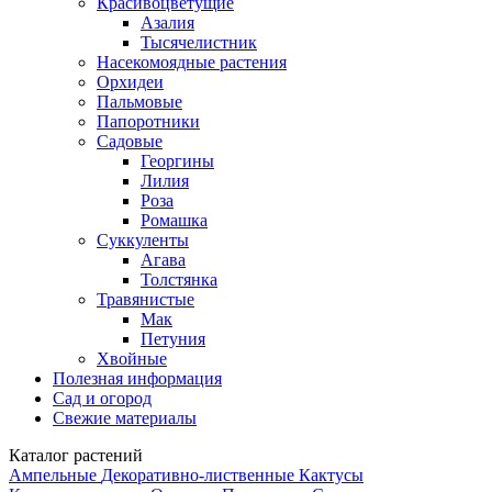
Красивоцветущие
Азалия
Тысячелистник
Насекомоядные растения
Орхидеи
Пальмовые
Папоротники
Садовые
Георгины
Лилия
Роза
Ромашка
Суккуленты
Агава
Толстянка
Травянистые
Мак
Петуния
Хвойные
Полезная информация
Сад и огород
Свежие материалы
Каталог растений
Ампельные
Декоративно-лиственные
Кактусы