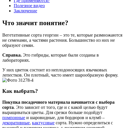
Где применяются?
Полезное видео
Заключение
Что значит понятие?
Вегетативные сорта георгин – это те, которые размножаются
не семенами, а частями растения. Большинство из них не
образуют семян.
Справка.
Это гибриды, которые были созданы в
лабораториях.
У них цветок состоит из неплодоносящих язычковых
лепестков. Он плотный, часто имеет шарообразную форму.
Как выбрать?
Покупка посадочного материала начинается с выбора
сорта
. Это зависит от того, где и с какой целью будут
выращиваться цветы. Для срезки больше подойдут
помпонные
и шаровидные, для бордюров и клумб –
декоративные
,
кактусовые
сорта. Нужно определиться с
высотой и размером кустика, с диаметром соцветий.