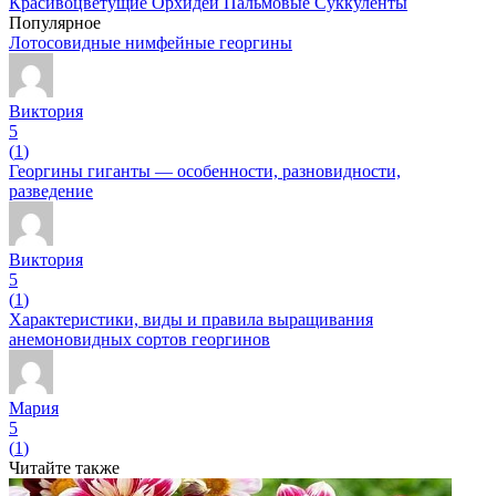
Красивоцветущие
Орхидеи
Пальмовые
Суккуленты
Популярное
Лотосовидные нимфейные георгины
Виктория
5
(
1
)
Георгины гиганты — особенности, разновидности,
разведение
Виктория
5
(
1
)
Характеристики, виды и правила выращивания
анемоновидных сортов георгинов
Мария
5
(
1
)
Читайте также