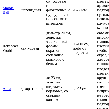
см, розовые
цветет,
или
аромат
Marble
шаровидная
фиолетовые, с
70-80 см
подход
Ball
пурпурными
срезки
полосками и
исполь
штрихами
клумба
кашпо
диаметр 20 см,
объем
лепестки
высоки
заостренной
пышны
90-110 см,
Rebecca’s
формы,
цветки
кактусовая
требуют
World
окраска –
необы
подвязки
сочетание
окрас,
красного с
для сре
белым
с июля
продол
цветен
до 23 см,
крупны
лепестки
насыщ
широкие,
цвет,
Akita
декоративная
до 95 см
бордовые, со
неприх
светлым
не тре
кантом
подвяз
подход
срезки