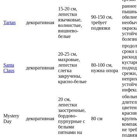
раннее
15-20 см,
пышный
лепестки
90-150 см,
обилие
язычковые,
Tartan
декоративная
требует
необы
волнистые,
подвязки
окраск
вишнево-
устойч
белые
болезн
продо
сроки 
20-25 см,
раски
махровые,
кустар
Santa
лепестки
80-100 см,
декоративная
подход
Claus
слегка
нужна опора
срезки,
закручены,
неприх
красно-белые
устойч
инфек
обильн
20 см,
длител
лепестки
цветен
заостренные,
красив
Mystery
бордово-
декоративная
80 см
крупны
Day
пурпурные с
компак
белыми
не тре
пятнами на
подвяз