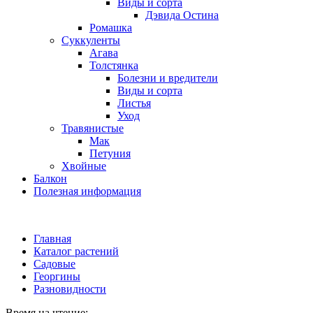
Виды и сорта
Дэвида Остина
Ромашка
Суккуленты
Агава
Толстянка
Болезни и вредители
Виды и сорта
Листья
Уход
Травянистые
Мак
Петуния
Хвойные
Балкон
Полезная информация
Главная
Каталог растений
Садовые
Георгины
Разновидности
Время на чтение: