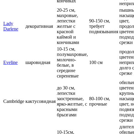
кончиках
неприх
20-25 см,
пышны
махровые,
насыщ
лепестки
90-150 см,
цвет,
Lady
декоративная
желтые с
требует
продол
Darlene
красной
подвязывания
цветен
каймой и
подход
кончиками
срезки
10-15 см,
продол
полумахровые,
цветен
молочно-
Eveline
шаровидная
100 см
неприх
белые, в
долго 
середине
срезке
сиреневые
обильн
до 30 см,
цветен
лепестки
крупны
заостренные,
80-100 см,
насыщ
Cambridge
кактусовидная
ярко-желтые, с
прочные
цвет, н
красными
подвяз
брызгами
подход
срезки
длител
10-15см,
обильн