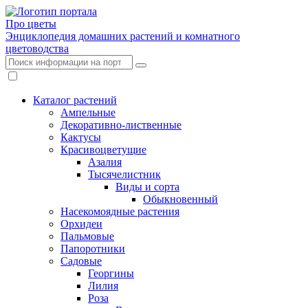
Про цветы
Энциклопедия домашних растений и комнатного
цветоводства
Каталог растений
Ампельные
Декоративно-лиственные
Кактусы
Красивоцветущие
Азалия
Тысячелистник
Виды и сорта
Обыкновенный
Насекомоядные растения
Орхидеи
Пальмовые
Папоротники
Садовые
Георгины
Лилия
Роза