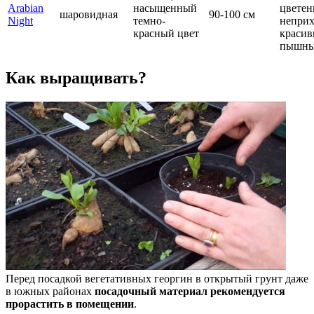
Arabian
насыщенный
цветен
шаровидная
90-100 см
Night
темно-
неприх
красный цвет
красив
пышны
Как выращивать?
Перед посадкой вегетативных георгин в открытый грунт даже
в южных районах
посадочный материал рекомендуется
прорастить в помещении
.