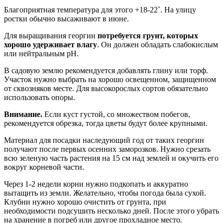
Благоприятная температура для этого +18-22˚. На улицу
ростки обычно высаживают в июне.
Для выращивания георгин
потребуется грунт, которых
хорошо удерживает влагу
. Он должен обладать слабокислым
или нейтральным pH.
В садовую землю рекомендуется добавлять глину или торф.
Участок нужно выбрать на хорошо освещенном, защищенном
от сквозняков месте. Для высокорослых сортов обязательно
использовать опоры.
Внимание.
Если куст густой, со множеством побегов,
рекомендуется обрезка, тогда цветы будут более крупными.
Материал для посадки наследующий год от таких георгин
получают после первых осенних заморозков. Нужно срезать
всю зеленую часть растения на 15 см над землей и окучить его
вокруг корневой части.
Через 1-2 недели корни нужно подкопать и аккуратно
вытащить из земли. Желательно, чтобы погода была сухой.
Клубни нужно хорошо очистить от грунта, при
необходимости подсушить несколько дней. После этого убрать
на хранение в погреб или другое прохладное место.