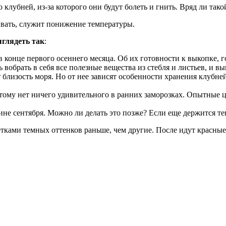
лубней, из-за которого они будут болеть и гнить. Вряд ли так
вать, служит понижение температуры.
ыглядеть так
:
конце первого осеннего месяца. Об их готовности к выкопке, г
вобрать в себя все полезные вещества из стебля и листьев, и вы
 близость моря. Но от нее зависят особенности хранения клубне
оэтому нет ничего удивительного в ранних заморозках. Опытные 
ине сентября. Можно ли делать это позже? Если еще держится те
ками темных оттенков раньше, чем другие. После идут красные,