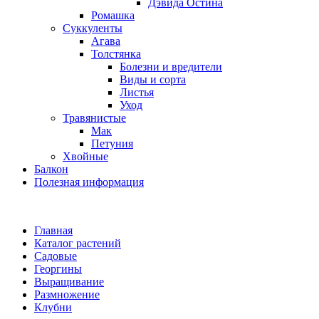
Дэвида Остина
Ромашка
Суккуленты
Агава
Толстянка
Болезни и вредители
Виды и сорта
Листья
Уход
Травянистые
Мак
Петуния
Хвойные
Балкон
Полезная информация
Главная
Каталог растений
Садовые
Георгины
Выращивание
Размножение
Клубни