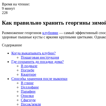
Время на чтение:
9 минут
228
Как правильно хранить георгины зимо
Размножение георгинов
клубнями
— самый эффективный способ
здоровые пышные кусты с яркими крупными цветками. Однако 
Содержание
Когда выкапывать клубни?
Пошаговая инструкция
Где сохранить до посадки дома?
В подвале
Погребе
Квартире
Способы хранения после выкопки
В глине
Целлофане
Парафин
Опилки
Сфагнум
Песок/земля