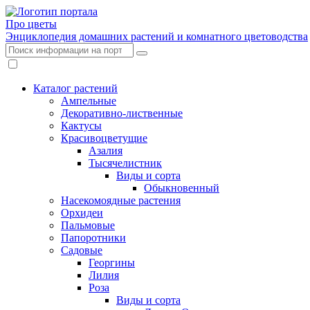
Про цветы
Энциклопедия домашних растений и комнатного цветоводства
Каталог растений
Ампельные
Декоративно-лиственные
Кактусы
Красивоцветущие
Азалия
Тысячелистник
Виды и сорта
Обыкновенный
Насекомоядные растения
Орхидеи
Пальмовые
Папоротники
Садовые
Георгины
Лилия
Роза
Виды и сорта