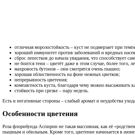
отличная морозостойкость – куст не подмерзает при темпе
хороший иммунитет против заболеваний и вредных насе
сброс лепестков до начала увядания, что способствует 
не боится тени – цветёт даже в этом случае, более того, 
махровость бутонов – они смотрятся очень пышно;
хорошая облиственность на фоне нежных цветков;
непрерывность цветения;
компактность куста, благодаря чему можно высаживать ка
стойкость при срезке – пару недель.
Есть и негативные стороны – слабый аромат и неудобства ухода
Особенности цветения
Роза флорибунда Аспирин не такая массивная, как её «родстве
пышным и обильным. Кроме того, цветение начинается в июне (б