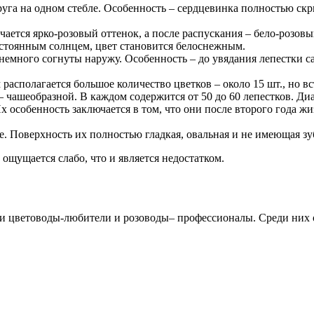
уга на одном стебле. Особенность – сердцевинка полностью скры
ается ярко-розовый оттенок, а после распускания – бело-розовый
остоянным солнцем, цвет становится белоснежным.
немного согнуты наружу. Особенность – до увядания лепестки са
располагается большое количество цветков – около 15 шт., но 
чашеобразной. В каждом содержится от 50 до 60 лепестков. Диам
х особенность заключается в том, что они после второго года 
е. Поверхность их полностью гладкая, овальная и не имеющая зу
ощущается слабо, что и является недостатком.
ают и цветоводы-любители и розоводы– профессионалы. Среди ни