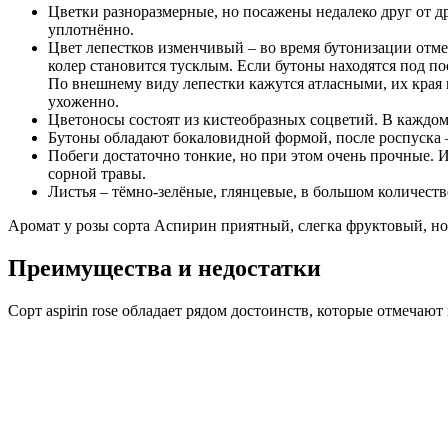
Цветки разноразмерные, но посажены недалеко друг от др
уплотнённо.
Цвет лепестков изменчивый – во время бутонизации отмеч
колер становится тусклым. Если бутоны находятся под п
По внешнему виду лепестки кажутся атласными, их края 
ухоженно.
Цветоносы состоят из кистеобразных соцветий. В каждом 
Бутоны обладают бокаловидной формой, после роспуска – 
Побеги достаточно тонкие, но при этом очень прочные. И
сорной травы.
Листья – тёмно-зелёные, глянцевые, в большом количеств
Аромат у розы сорта Аспирин приятный, слегка фруктовый, но 
Преимущества и недостатки
Сорт aspirin rose обладает рядом достоинств, которые отмеч