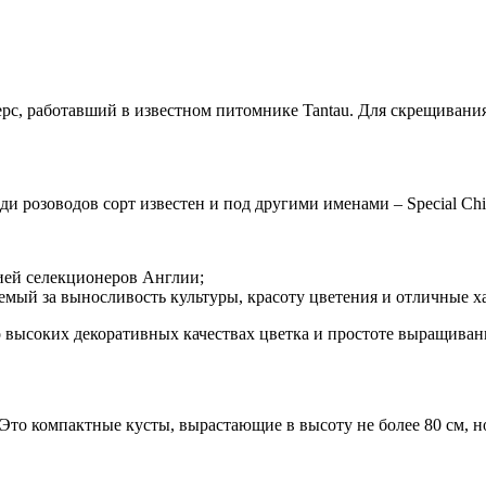
с, работавший в известном питомнике Tantau. Для скрещивания
 розоводов сорт известен и под другими именами – Special Child
цией селекционеров Англии;
мый за выносливость культуры, красоту цветения и отличные х
 о высоких декоративных качествах цветка и простоте выращиван
о компактные кусты, вырастающие в высоту не более 80 см, но ч