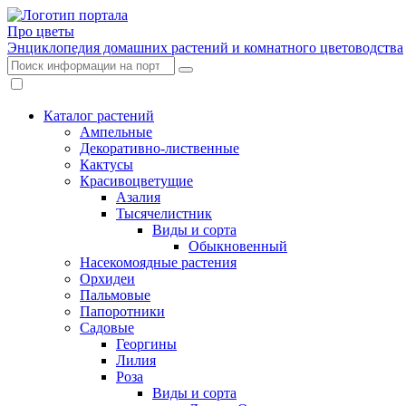
Про цветы
Энциклопедия домашних растений и комнатного цветоводства
Каталог растений
Ампельные
Декоративно-лиственные
Кактусы
Красивоцветущие
Азалия
Тысячелистник
Виды и сорта
Обыкновенный
Насекомоядные растения
Орхидеи
Пальмовые
Папоротники
Садовые
Георгины
Лилия
Роза
Виды и сорта