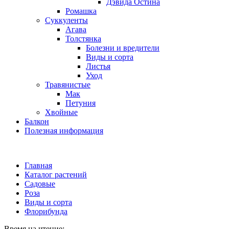
Дэвида Остина
Ромашка
Суккуленты
Агава
Толстянка
Болезни и вредители
Виды и сорта
Листья
Уход
Травянистые
Мак
Петуния
Хвойные
Балкон
Полезная информация
Главная
Каталог растений
Садовые
Роза
Виды и сорта
Флорибунда
Время на чтение: