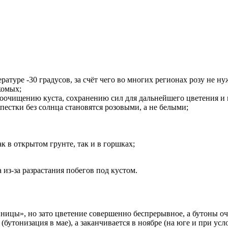
ратуре -30 градусов, за счёт чего во многих регионах розу не н
комых;
самоочищению куста, сохранению сил для дальнейшего цветения 
лепестки без солнца становятся розовыми, а не белыми;
к в открытом грунте, так и в горшках;
 из-за разрастания побегов под кустом.
нницы», но зато цветение совершенно беспрерывное, а бутоны о
утонизация в мае), а заканчивается в ноябре (на юге и при усл